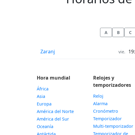
A
B
C
Horarios de oración in
Zaranj
19
vie.
Hora mundial
Relojes y
temporizadores
África
Reloj
Asia
Alarma
Europa
Cronómetro
América del Norte
Temporizador
América del Sur
Multi-temporizador
Oceanía
Temporizador de
Antártida