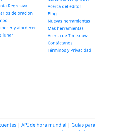
Widget
nta Regresiva
Acerca del editor
Widget
arios de oración
Blog
Widget
empo
Nuevas herramientas
Widget
necer y atardecer
Más herramientas
Widget
e lunar
Acerca de Time.now
Contáctanos
Términos y Privacidad
cuentes
|
API de hora mundial
|
Guías para