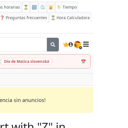
s horarias
⏳
🔡
⏲️
🕌
🌦️ Tiempo
❓
Preguntas frecuentes
⏳ Hora Calculadora
🇪🇸
📅
Día de Matica slovenská
encia sin anuncios!
rt with "Z" in