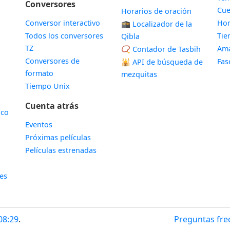
Conversores
Cue
Horarios de oración
Conversor interactivo
Hor
🕋 Localizador de la
Todos los conversores
Ti
Qibla
TZ
Ama
📿 Contador de Tasbih
Conversores de
Fas
🕌
API de búsqueda de
formato
mezquitas
Tiempo Unix
Cuenta atrás
ico
Eventos
Próximas películas
Películas estrenadas
les
08:30
.
Preguntas fre