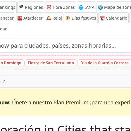
ankings
🏴 Regiones
⏰
Hora Zonas
🌐 IANA
🌍 Mapa de zona
anecer
🌇
Atardecer
🕰️
Reloj
🎉
Días festivos
📆
Calendario
Edad
nto Domingo
Fiesta de San Tertuliano
Día de la Guardia Costera
h Z
now:
Únete a nuestro
Plan Premium
¡para una experi
ración in Cities that sta