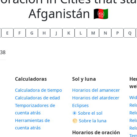
Afganistán 🇦🇫
E
F
G
H
J
K
L
M
N
P
Q
:38
Calculadoras
Sol y luna
He
we
Calculadora de tiempo
Horarios del amanecer
Wid
Calculadoras de edad
Horarios del atardecer
Rel
Temporizadores de
Eclipses
cuenta atrás
Rel
☀️ Sobre el sol
Herramientas de
Rel
🌕 Sobre la luna
cuenta atrás
Rel
Horarios de oración
Tem