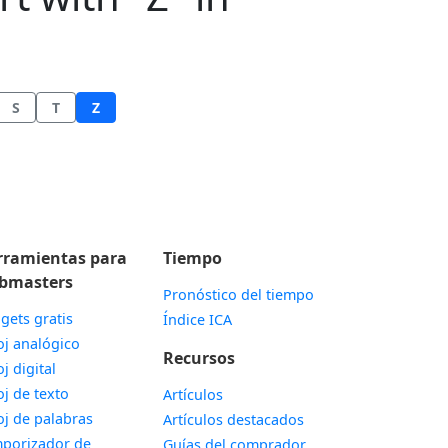
S
T
Z
rramientas para
Tiempo
bmasters
Pronóstico del tiempo
gets gratis
Índice ICA
Widget
oj analógico
Recursos
Widget
oj digital
Widget
oj de texto
Artículos
Widget
oj de palabras
Artículos destacados
porizador de
Guías del comprador