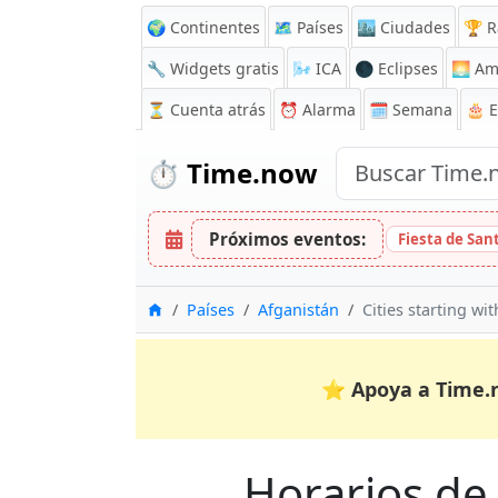
🌍 Continentes
🗺️ Países
🏙️ Ciudades
🏆 R
🔧 Widgets gratis
🌬️
ICA
🌑 Eclipses
🌅
Am
⏳
Cuenta atrás
⏰
Alarma
🗓️ Semana
🎂 
⏱️
Time.now
Próximos eventos:
Fiesta de Sa
Inicio
Países
Afganistán
Cities starting wit
⭐
Apoya a Time.
Horarios de o