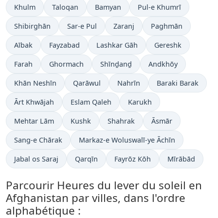
Khulm
Taloqan
Bamyan
Pul-e Khumrī
Shibirghān
Sar-e Pul
Zaranj
Paghmān
Aībak
Fayzabad
Lashkar Gāh
Gereshk
Farah
Ghormach
Shīnḏanḏ
Andkhōy
Khān Neshīn
Qarāwul
Nahrīn
Baraki Barak
Ārt Khwājah
Eslam Qaleh
Karukh
Mehtar Lām
Kushk
Shahrak
Āsmār
Sang-e Chārak
Markaz-e Woluswalī-ye Āchīn
Jabal os Saraj
Qarqīn
Fayrōz Kōh
Mīrābād
Parcourir Heures du lever du soleil en
Afghanistan par villes, dans l'ordre
alphabétique :