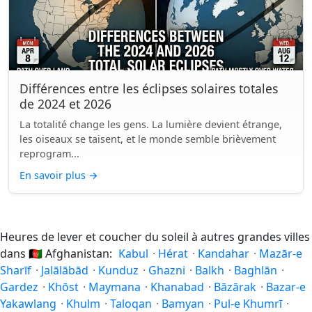
Différences entre les éclipses solaires totales
de 2024 et 2026
La totalité change les gens. La lumière devient étrange,
les oiseaux se taisent, et le monde semble brièvement
reprogram...
En savoir plus
→
Heures de lever et coucher du soleil à autres grandes villes
dans
🇦🇫
Afghanistan:
Kabul
·
Hérat
·
Kandahar
·
Mazār-e
Sharīf
·
Jalālābād
·
Kunduz
·
Ghazni
·
Balkh
·
Baghlān
·
Gardez
·
Khōst
·
Maymana
·
Khanabad
·
Bāzārak
·
Bazar-e
Yakawlang
·
Khulm
·
Taloqan
·
Bamyan
·
Pul-e Khumrī
·