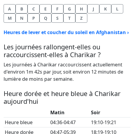
A
B
C
E
F
G
H
J
K
L
M
N
P
Q
S
T
Z
Heures de lever et coucher du soleil en Afghanistan ›
Les journées rallongent-elles ou
raccourcissent-elles à Charikar ?
Les journées à Charikar raccourcissent actuellement
d'environ 1m 42s par jour, soit environ 12 minutes de
lumière de moins par semaine.
Heure dorée et heure bleue à Charikar
aujourd'hui
Matin
Soir
Heure bleue
04:36-04:47
19:10-19:21
Heure dorée
04:47-05:39
18:19-19:10