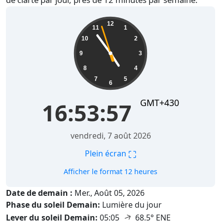
16:53:58
12
11
1
10
2
9
3
8
4
7
5
6
GMT+430
16:53:58
vendredi, 7 août 2026
⛶
Plein écran
Afficher le format 12 heures
Date de demain :
Mer., Août 05, 2026
Phase du soleil Demain:
Lumière du jour
↑
Lever du soleil Demain:
05:05
68.5° ENE