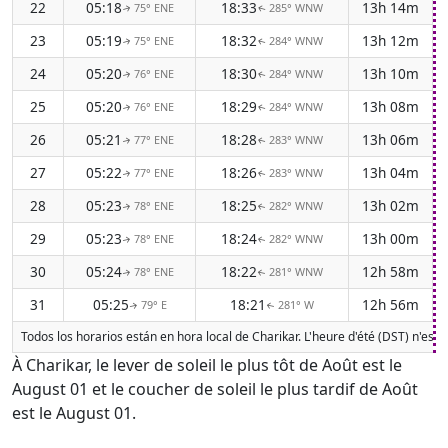
22
05:18
18:33
13h 14m
75° ENE
285° WNW
↑
↑
23
05:19
18:32
13h 12m
75° ENE
284° WNW
↑
↑
24
05:20
18:30
13h 10m
76° ENE
284° WNW
↑
↑
25
05:20
18:29
13h 08m
76° ENE
284° WNW
↑
↑
26
05:21
18:28
13h 06m
77° ENE
283° WNW
↑
↑
27
05:22
18:26
13h 04m
77° ENE
283° WNW
↑
↑
28
05:23
18:25
13h 02m
78° ENE
282° WNW
↑
↑
29
05:23
18:24
13h 00m
78° ENE
282° WNW
↑
↑
30
05:24
18:22
12h 58m
78° ENE
281° WNW
↑
↑
31
05:25
18:21
12h 56m
79° E
281° W
↑
↑
Todos los horarios están en hora local de Charikar. L'heure d'été (DST) n'est
À Charikar, le lever de soleil le plus tôt de Août est le
August 01 et le coucher de soleil le plus tardif de Août
est le August 01.