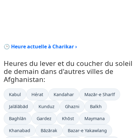
🕒 Heure actuelle à Charikar ›
Heures du lever et du coucher du soleil
de demain dans d'autres villes de
Afghanistan:
Kabul
Hérat
Kandahar
Mazār-e Sharīf
Jalālābād
Kunduz
Ghazni
Balkh
Baghlān
Gardez
Khōst
Maymana
Khanabad
Bāzārak
Bazar-e Yakawlang