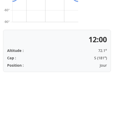
12:00
Altitude :
72.1°
Cap :
S (181°)
Position :
Jour