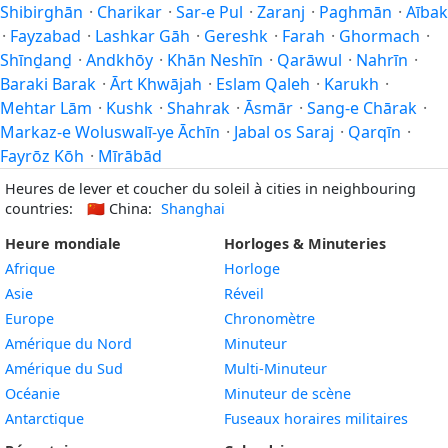
Shibirghān
·
Charikar
·
Sar-e Pul
·
Zaranj
·
Paghmān
·
Aībak
·
Fayzabad
·
Lashkar Gāh
·
Gereshk
·
Farah
·
Ghormach
·
Shīnḏanḏ
·
Andkhōy
·
Khān Neshīn
·
Qarāwul
·
Nahrīn
·
Baraki Barak
·
Ārt Khwājah
·
Eslam Qaleh
·
Karukh
·
Mehtar Lām
·
Kushk
·
Shahrak
·
Āsmār
·
Sang-e Chārak
·
Markaz-e Woluswalī-ye Āchīn
·
Jabal os Saraj
·
Qarqīn
·
Fayrōz Kōh
·
Mīrābād
Heures de lever et coucher du soleil à cities in neighbouring
countries:
🇨🇳
China:
Shanghai
Heure mondiale
Horloges & Minuteries
Afrique
Horloge
Asie
Réveil
Europe
Chronomètre
Amérique du Nord
Minuteur
Amérique du Sud
Multi-Minuteur
Océanie
Minuteur de scène
Antarctique
Fuseaux horaires militaires