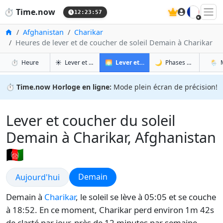
🇫🇷
⏱️
Time.now
12:23:58
Accueil
Afghanistan
Charikar
Heures de lever et de coucher de soleil Demain à Charikar
à Charikar
à Charikar
à 
à 
⏱️
Heure
☀️
Lever et coucher du soleil
🌅
Lever et coucher du soleil demain
🌙
Phases de la Lune
🌦️
⏱️
Time.now Horloge en ligne:
Mode plein écran de précision!
Lever et coucher du soleil
Demain à Charikar, Afghanistan
🇦🇫
Lever et coucher du soleil
Lever et coucher du soleil
Demain
Aujourd'hui
Demain à
Charikar
, le soleil se lève à 05:05 et se couche
à 18:52. En ce moment, Charikar perd environ 1m 42s
de clarté par jour, près de 12 minutes par semaine.