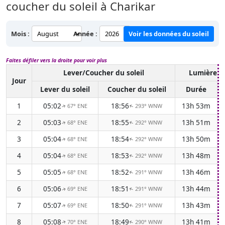
coucher du soleil à Charikar
Mois :
Année :
Voir les données du soleil
Faites défiler vers la droite pour voir plus
Lever/Coucher du soleil
Lumière d
Jour
Lever du soleil
Coucher du soleil
Durée
1
05:02
18:56
13h 53m
67° ENE
293° WNW
↑
↑
2
05:03
18:55
13h 51m
68° ENE
292° WNW
↑
↑
3
05:04
18:54
13h 50m
68° ENE
292° WNW
↑
↑
4
05:04
18:53
13h 48m
68° ENE
292° WNW
↑
↑
5
05:05
18:52
13h 46m
68° ENE
291° WNW
↑
↑
6
05:06
18:51
13h 44m
69° ENE
291° WNW
↑
↑
7
05:07
18:50
13h 43m
69° ENE
291° WNW
↑
↑
8
05:08
18:49
13h 41m
70° ENE
290° WNW
↑
↑