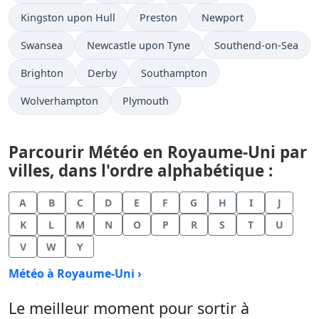
Kingston upon Hull
Preston
Newport
Swansea
Newcastle upon Tyne
Southend-on-Sea
Brighton
Derby
Southampton
Wolverhampton
Plymouth
Parcourir Météo en Royaume-Uni par
villes, dans l'ordre alphabétique :
A
B
C
D
E
F
G
H
I
J
K
L
M
N
O
P
R
S
T
U
V
W
Y
Météo à Royaume-Uni ›
Le meilleur moment pour sortir à