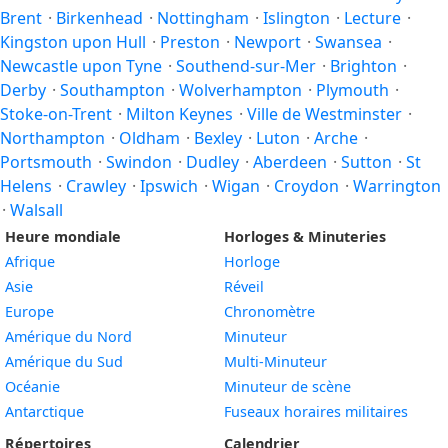
Brent
·
Birkenhead
·
Nottingham
·
Islington
·
Lecture
·
Kingston upon Hull
·
Preston
·
Newport
·
Swansea
·
Newcastle upon Tyne
·
Southend-sur-Mer
·
Brighton
·
Derby
·
Southampton
·
Wolverhampton
·
Plymouth
·
Stoke-on-Trent
·
Milton Keynes
·
Ville de Westminster
·
Northampton
·
Oldham
·
Bexley
·
Luton
·
Arche
·
Portsmouth
·
Swindon
·
Dudley
·
Aberdeen
·
Sutton
·
St
Helens
·
Crawley
·
Ipswich
·
Wigan
·
Croydon
·
Warrington
·
Walsall
Heure mondiale
Horloges & Minuteries
Afrique
Horloge
Asie
Réveil
Europe
Chronomètre
Amérique du Nord
Minuteur
Amérique du Sud
Multi-Minuteur
Océanie
Minuteur de scène
Antarctique
Fuseaux horaires militaires
Répertoires
Calendrier