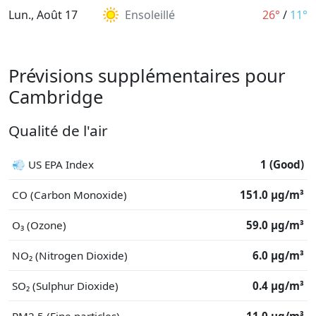
Lun., Août 17
Ensoleillé
26°
/
11°
Prévisions supplémentaires pour
Cambridge
Qualité de l'air
💨 US EPA Index
1 (Good)
CO (Carbon Monoxide)
151.0 μg/m³
O₃ (Ozone)
59.0 μg/m³
NO₂ (Nitrogen Dioxide)
6.0 μg/m³
SO₂ (Sulphur Dioxide)
0.4 μg/m³