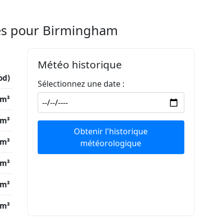
res pour Birmingham
Météo historique
od)
Sélectionnez une date :
/m³
/m³
Obtenir l'historique
/m³
météorologique
/m³
/m³
/m³