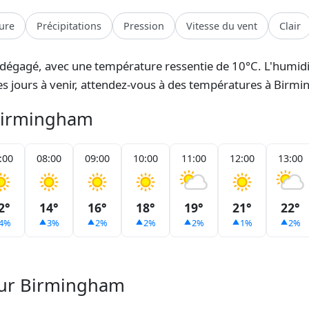
ure
Précipitations
Pression
Vitesse du vent
Clair
°C, dégagé, avec une température ressentie de 10°C. L'humidi
 les jours à venir, attendez-vous à des températures à Bir
 Birmingham
:00
08:00
09:00
10:00
11:00
12:00
13:00
2°
14°
16°
18°
19°
21°
22°
4%
3%
2%
2%
2%
1%
2%
pour Birmingham