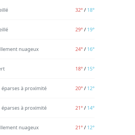
illé
32°
/
18°
illé
29°
/
19°
ellement nuageux
24°
/
16°
rt
18°
/
15°
s éparses à proximité
20°
/
12°
s éparses à proximité
21°
/
14°
ellement nuageux
21°
/
12°