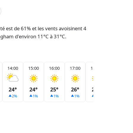
té est de 61% et les vents avoisinent 4
mingham d'environ 11°C à 31°C.
14:00
15:00
16:00
17:00
18:00
19:00
24°
24°
25°
26°
25°
25°
2%
1%
1%
1%
1%
1%