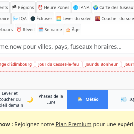
ents
🏴 Régions
⏰
Heure Zones
🌐 IANA
🌍 Carte des fuseau
raire
🌬️
IQA
🌑 Éclipses
🌅
Lever du soleil
🌇
Coucher du sole
ebours
⏰
Réveil
🗓️ Semaine
🎂 Âge
inge d'Édimbourg
Jour du Cessez-le-feu
Jour du Bonheur
Jour
Lever et
Phases de la
🌙
🌦️
💨
à Birmingham
coucher du
Météo
I
à Birmingham
Lune
m
à Birmingham
oleil demain
now :
Rejoignez notre
Plan Premium
pour une expérie