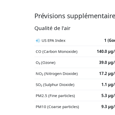
Prévisions supplémentai
Qualité de l'air
💨 US EPA Index
1 (Go
CO (Carbon Monoxide)
140.0 μg
O₃ (Ozone)
39.0 μg
NO₂ (Nitrogen Dioxide)
17.2 μg
SO₂ (Sulphur Dioxide)
1.1 μg
PM2.5 (Fine particles)
5.3 μg
PM10 (Coarse particles)
9.3 μg