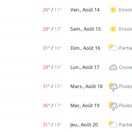
26°
/
11°
Ven., Août 14
Ensole
28°
/
13°
Sam., Août 15
Ensole
31°
/
16°
Dim., Août 16
Parti
28°
/
16°
Lun., Août 17
Couve
31°
/
15°
Mars., Août 18
Pluie
36°
/
17°
Mer., Août 19
Pluie
31°
/
18°
Jeu., Août 20
Parti