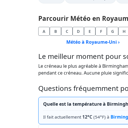
Parcourir Météo en Royaume-
A
B
C
D
E
F
G
H
Météo à Royaume-Uni ›
Le meilleur moment pour so
Le créneau le plus agréable à Birmingham a
pendant ce créneau. Aucune pluie signific
Questions fréquemment po
Quelle est la température à Birmin
Il fait actuellement
12°C
(54°F) à
Birmin