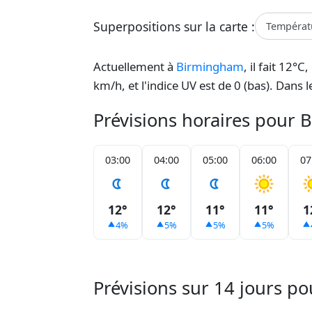
Superpositions sur la carte :
Températ
Actuellement à
Birmingham
, il fait 12
km/h, et l'indice UV est de 0 (bas). Dans
Prévisions horaires pour
03:00
04:00
05:00
06:00
07
12°
12°
11°
11°
1
4%
5%
5%
5%
Prévisions sur 14 jours 