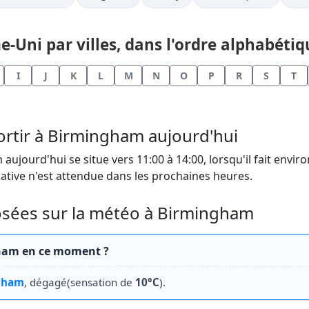
Uni par villes, dans l'ordre alphabétiqu
I
J
K
L
M
N
O
P
R
S
T
rtir à Birmingham aujourd'hui
ujourd'hui se situe vers 11:00 à 14:00, lorsqu'il fait envir
ative n'est attendue dans les prochaines heures.
sées sur la météo à Birmingham
gham en ce moment ?
gham
, dégagé(sensation de
10°C
).