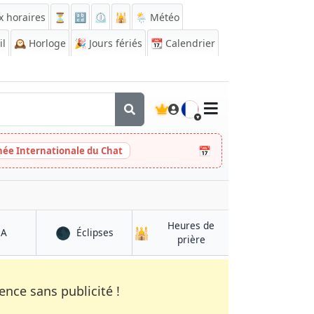
x horaires
⏳
🔡
⏲️
🕌
🌦️ Météo
il
🕰️
Horloge
🎉
Jours fériés
📆
Calendrier
🇫🇷
📅
née Internationale du Chat
Heures de
🌑
🕌
à Birmingham
à Birmingham
QA
Éclipses
à Birmingham
prière
nce sans publicité !