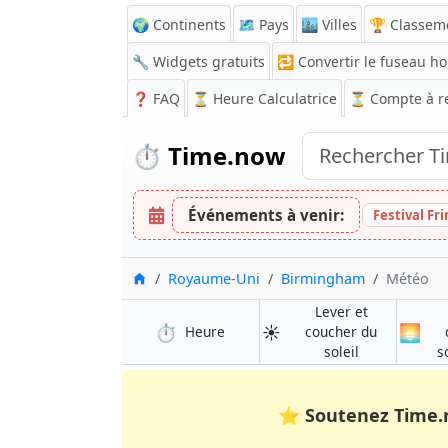
🌍 Continents
🗺️ Pays
🏙️ Villes
🏆 Classem
🔧 Widgets gratuits
🔁
Convertir le fuseau ho
❓
FAQ
⏳ Heure Calculatrice
⏳
Compte à r
⏱️
Time.now
Événements à venir:
Festival Fr
Accueil
Royaume-Uni
Birmingham
Météo
Lever et
⏱️
☀️
🌅
à Birmingham
Heure
coucher du
à Birmingha
soleil
s
⭐
Soutenez Time.