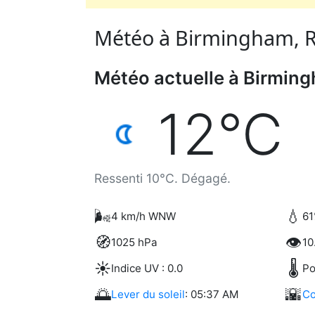
Météo à Birmingham, R
Météo actuelle à Birmin
12°C
Ressenti 10°C. Dégagé.
🌬️
💧
4 km/h WNW
61
🧭
👁️
1025 hPa
10
☀️
🌡️
Indice UV : 0.0
Po
🌅
🌇
Lever du soleil
: 05:37 AM
Co