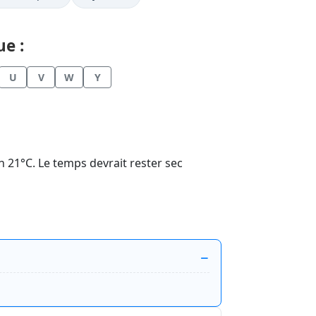
e :
U
V
W
Y
on 21°C. Le temps devrait rester sec