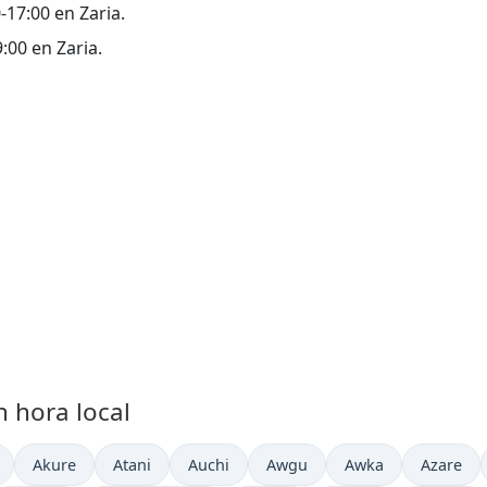
0-17:00 en Zaria.
9:00 en Zaria.
n hora local
al en
Hora actual en
Hora actual en
Hora actual en
Hora actual en
Hora actual en
Hora act
Akure
Atani
Auchi
Awgu
Awka
Azare