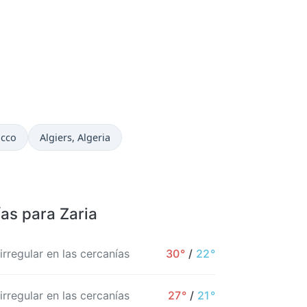
Hora actual en
occo
Algiers
, Algeria
ías para Zaria
 irregular en las cercanías
30°
/
22°
 irregular en las cercanías
27°
/
21°