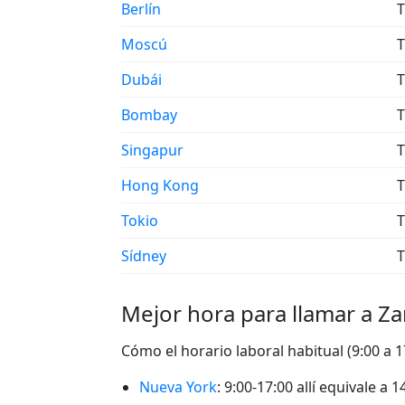
Berlín
T
Moscú
T
Dubái
T
Bombay
T
Singapur
T
Hong Kong
T
Tokio
T
Sídney
T
Mejor hora para llamar a Za
Cómo el horario laboral habitual (9:00 a 1
Nueva York
: 9:00-17:00 allí equivale a 