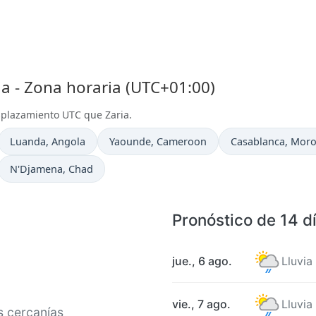
a - Zona horaria (UTC+01:00)
splazamiento UTC que Zaria.
Hora actual en
Hora actual en
Hora actual en
Luanda
, Angola
Yaounde
, Cameroon
Casablanca
, Mor
Hora actual en
N'Djamena
, Chad
Pronóstico de 14 d
jue., 6 ago.
Lluvia
vie., 7 ago.
Lluvia
s cercanías