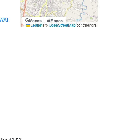
WAT
Mapas
Mapas
Leaflet
|
©
OpenStreetMap
contributors