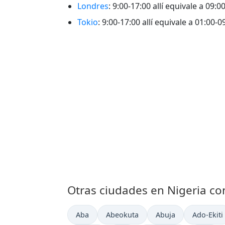
Londres
: 9:00-17:00 allí equivale a 09:0
Tokio
: 9:00-17:00 allí equivale a 01:00-0
Otras ciudades en Nigeria co
Hora actual en
Hora actual en
Hora actual en
Hora actu
Aba
Abeokuta
Abuja
Ado-Ekiti