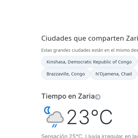
Ciudades que comparten Zari
Estas grandes ciudades están en el mismo de
Hora actual en
Kinshasa
, Democratic Republic of Congo
Hora actual en
Hora actual en
Brazzaville
, Congo
N'Djamena
, Chad
Tiempo en Zaria
23°C
Sensación 25°C. Lluvia irregular en la