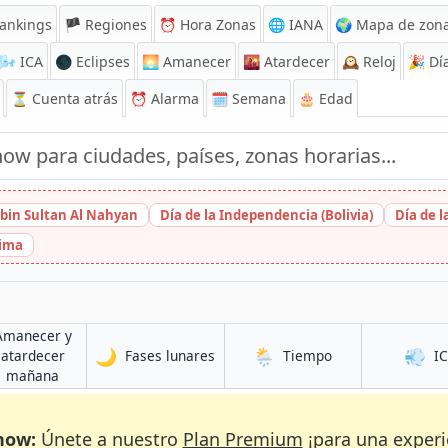
ankings
🏴 Regiones
⏰
Hora Zonas
🌐 IANA
🌍 Mapa de zona
🌬️
ICA
🌑 Eclipses
🌅
Amanecer
🌇
Atardecer
🕰️
Reloj
🎉
Día
⏳
Cuenta atrás
⏰
Alarma
🗓️ Semana
🎂 Edad
bin Sultan Al Nahyan
Día de la Independencia (Bolivia)
Día de 
hima
Amanecer y
🌙
🌦️
💨
en Zaria
en Zaria
atardecer
Fases lunares
Tiempo
I
en Zaria
mañana
now:
Únete a nuestro
Plan Premium
¡para una experi