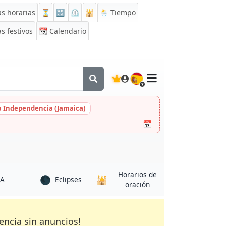
s horarias
⏳
🔡
⏲️
🕌
🌦️ Tiempo
s festivos
📆
Calendario
🇪🇸
la Independencia (Jamaica)
📅
Horarios de
🌑
🕌
en Zaria
en Zaria
CA
Eclipses
en Zaria
oración
encia sin anuncios!