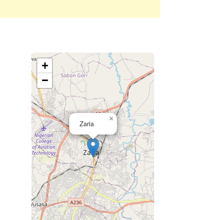
+
−
×
Zaria