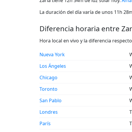
Zaria tiene 12h 34m de luz solar hoy.
Aman
La duración del día varía de unos 11h 28m 
Diferencia horaria entre Zar
Hora local en vivo y la diferencia respect
Nueva York
W
Los Ángeles
W
Chicago
W
Toronto
W
San Pablo
W
Londres
T
París
T