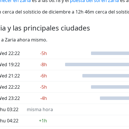
ecer en Zaria
es a las 06:18 y el
puesta del sol en Zaria
es a
cerca del solsticio de diciembre a 12h 46m cerca del solstic
ia y las principales ciudades
o a Zaria ahora mismo.
ed 22:22
-5h
ed 19:22
-8h
ed 21:22
-6h
ed 22:22
-5h
ed 23:22
-4h
hu 03:22
misma hora
hu 04:22
+1h