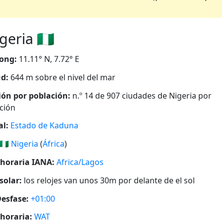
eria 🇳🇬
ong:
11.11° N, 7.72° E
ud:
644 m sobre el nivel del mar
ión por población:
n.º 14 de 907 ciudades de Nigeria por
ción
al:
Estado de Kaduna
🇳🇬
Nigeria
(
África
)
horaria IANA:
Africa/Lagos
solar:
los relojes van unos 30m por delante de el sol
esfase:
+01:00
horaria:
WAT