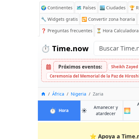
🌍 Continentes
🗺️ Países
🏙️ Ciudades
🏆 R
🔧 Widgets gratis
🔁
Convertir zona horaria
❓
Preguntas frecuentes
⏳ Hora Calculadora
⏱️
Time.now
Próximos eventos:
Sheikh Zayed 
Ceremonia del Memorial de la Paz de Hiros
Inicio
África
Nigeria
Zaria
Amanecer y
⏱️
☀️
🌅
en Zaria
Hora
en Zaria
atardecer
⭐
Apoya a Time.