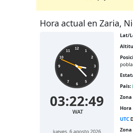
Hora actual en Zaria, Nig
Lat/L
Altit
03:22:50
12
11
1
Posic
10
2
pobla
9
3
Estat
8
4
7
5
6
País:
03:22:50
Zona 
Hora 
WAT
UTC
D
Zona 
jueves, 6 agosto 2026