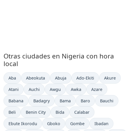
Otras ciudades en Nigeria con hora
local
Hora actual en
Hora actual en
Hora actual en
Hora actual en
Hora actual e
Aba
Abeokuta
Abuja
Ado-Ekiti
Akure
Hora actual en
Hora actual en
Hora actual en
Hora actual en
Hora actual en
Atani
Auchi
Awgu
Awka
Azare
Hora actual en
Hora actual en
Hora actual en
Hora actual en
Hora actual en
Babana
Badagry
Bama
Baro
Bauchi
Hora actual en
Hora actual en
Hora actual en
Hora actual en
Beli
Benin City
Bida
Calabar
Hora actual en
Hora actual en
Hora actual en
Hora actual en
Ebute Ikorodu
Gboko
Gombe
Ibadan