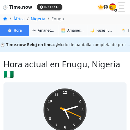
🇪🇸
⏱️
Time.now
16:12:19
Inicio
África
Nigeria
Enugu
en Enugu
en Enugu
en Enu
en Enu
⏱️
Hora
☀️
Amanecer y atardecer
🌅
Amanecer y atardecer mañana
🌙
Fases lunares
🌦️
T
⏱️
Time.now Reloj en línea:
¡Modo de pantalla completa de precisión!
Hora actual en Enugu, Nigeria
🇳🇬
17:12:20
12
11
1
10
2
9
3
8
4
7
5
6