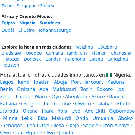
Tokio
·
Singapur
·
Sídney
África y Oriente Medio:
Egipto
·
Nigeria
·
Sudáfrica
Dubái
·
El Cairo
·
Johannesburgo
Explora la hora en más ciudades:
Meizhou
·
Göteborg
·
Bratislava
·
Osogbo
·
Cumaná
·
Jambi City
·
Xiamen
·
Changsha
·
Jiaozuo
·
Donetsk
·
Gonder
·
Haiphong
·
Daegu
·
Cangzhou
·
Houston
Hora actual en otras ciudades importantes en
🇳🇬
Nigeria:
Lagos
·
Kano
·
Ibadan
·
Abuja
·
Port Harcourt
·
Kaduna
·
Benín
·
Onitsha
·
Aba
·
Maiduguri
·
Ilorin
·
Sokoto
·
Jos
·
Zaria
·
Enugu
·
Warri
·
Oyo
·
Abeokuta
·
Akure
·
Bauchi
·
Katsina
·
Osogbo
·
Ife
·
Gombe
·
Owerri
·
Calabar
·
Ebute
Ikorodu
·
Okene
·
Ikare
·
Yola
·
Uyo
·
Ado-Ekiti
·
Ogbomoso
·
Minna
·
Lekki
·
Bida
·
Makurdi
·
Ondo
·
Umuahia
·
Gboko
·
Yenagoa
·
Ijebu Ode
·
Ilesa
·
Ikeja
·
Sapele
·
Efon-Alaaye
·
Owo
·
Ikot Ekpene
·
Iwo
·
Jimeta