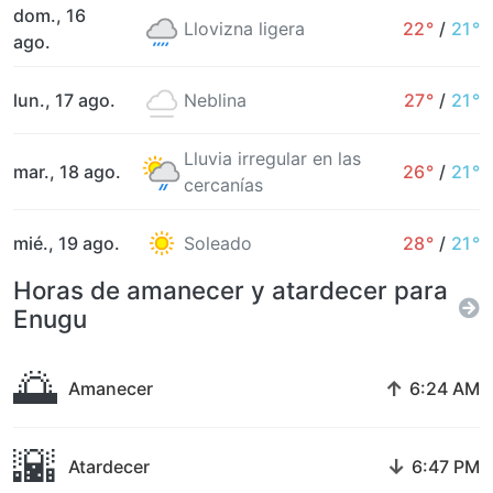
dom., 16
Llovizna ligera
22°
/
21°
ago.
lun., 17 ago.
Neblina
27°
/
21°
Lluvia irregular en las
mar., 18 ago.
26°
/
21°
cercanías
mié., 19 ago.
Soleado
28°
/
21°
Horas de amanecer y atardecer para
Enugu
🌅
↑
Amanecer
6:24 AM
🌇
↓
Atardecer
6:47 PM