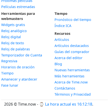
Próximas películas
Películas estrenadas
Herramientas para
Tiempo
webmasters
Pronóstico del tiempo
Widgets gratis
Índice ICA
Widget
Reloj analógico
Recursos
Widget
Reloj digital
Artículos
Widget
Reloj de texto
Artículos destacados
Widget
Reloj de palabras
Guías del comprador
Temporizador de Cuenta
Acerca del editor
Widget
Regresiva
Blog
Widget
Horarios de oración
Nuevas herramientas
Widget
Tiempo
Más herramientas
Widget
Amanecer y atardecer
Acerca de Time.now
Widget
Fase lunar
Contáctanos
Términos y Privacidad
2026 © Time.now - ⌚
La hora actual es 16:12:19
.