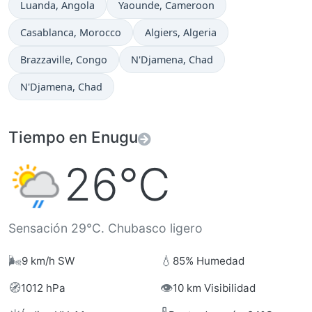
Hora actual en
Hora actual en
Luanda
, Angola
Yaounde
, Cameroon
Hora actual en
Hora actual en
Casablanca
, Morocco
Algiers
, Algeria
Hora actual en
Hora actual en
Brazzaville
, Congo
N'Djamena
, Chad
Hora actual en
N'Djamena
, Chad
Tiempo en Enugu
26°C
Sensación 29°C. Chubasco ligero
🌬️
💧
9 km/h SW
85% Humedad
🧭
👁️
1012 hPa
10 km Visibilidad