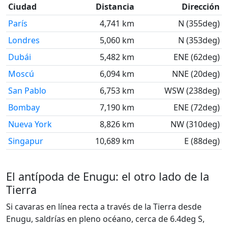
Ciudad
Distancia
Dirección
París
4,741 km
N (355deg)
Londres
5,060 km
N (353deg)
Dubái
5,482 km
ENE (62deg)
Moscú
6,094 km
NNE (20deg)
San Pablo
6,753 km
WSW (238deg)
Bombay
7,190 km
ENE (72deg)
Nueva York
8,826 km
NW (310deg)
Singapur
10,689 km
E (88deg)
El antípoda de Enugu: el otro lado de la
Tierra
Si cavaras en línea recta a través de la Tierra desde
Enugu, saldrías en pleno océano, cerca de 6.4deg S,