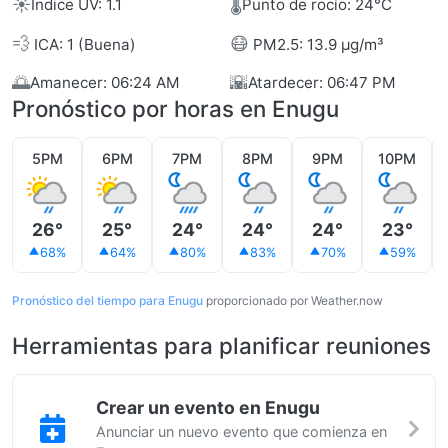
☀️
🌡️
Índice UV: 1.1
Punto de rocío: 24°C
💨
😷
ICA: 1 (Buena)
PM2.5: 13.9 µg/m³
🌅
🌇
Amanecer: 06:24 AM
Atardecer: 06:47 PM
Pronóstico por horas en Enugu
5PM
6PM
7PM
8PM
9PM
10PM
26°
25°
24°
24°
24°
23°
68%
64%
80%
83%
70%
59%
Pronóstico del tiempo para Enugu
proporcionado por Weather.now
Herramientas para planificar reuniones
Crear un evento en Enugu
Anunciar un nuevo evento que comienza en