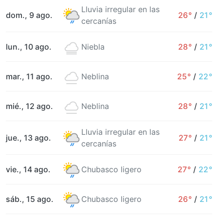
Lluvia irregular en las
dom., 9 ago.
26°
/
21°
cercanías
lun., 10 ago.
Niebla
28°
/
21°
mar., 11 ago.
Neblina
25°
/
22°
mié., 12 ago.
Neblina
28°
/
21°
Lluvia irregular en las
jue., 13 ago.
27°
/
21°
cercanías
vie., 14 ago.
Chubasco ligero
27°
/
22°
sáb., 15 ago.
Chubasco ligero
26°
/
21°