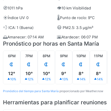
🧭
👁️
1011 hPa
10 km Visibilidad
☀️
🌡️
Índice UV: 0
Punto de rocío: 9°C
💨
😷
ICA: 1 (Buena)
PM2.5: 3.5 µg/m³
🌅
🌇
Amanecer: 07:14 AM
Atardecer: 06:07 PM
Pronóstico por horas en Santa María
6PM
7PM
8PM
9PM
10PM
11PM
12°
10°
10°
9°
8°
8°
10%
12%
12%
13%
14%
14%
Pronóstico del tiempo para Santa María
proporcionado por Weather.now
Herramientas para planificar reuniones