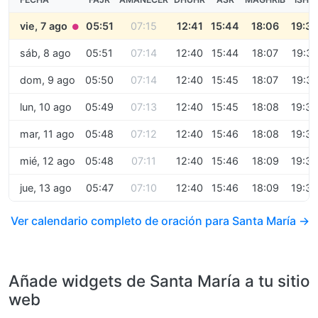
vie, 7 ago
05:51
07:15
12:41
15:44
18:06
19:36
●
sáb, 8 ago
05:51
07:14
12:40
15:44
18:07
19:37
dom, 9 ago
05:50
07:14
12:40
15:45
18:07
19:37
lun, 10 ago
05:49
07:13
12:40
15:45
18:08
19:38
mar, 11 ago
05:48
07:12
12:40
15:46
18:08
19:38
mié, 12 ago
05:48
07:11
12:40
15:46
18:09
19:39
jue, 13 ago
05:47
07:10
12:40
15:46
18:09
19:39
Ver calendario completo de oración para Santa María →
Añade widgets de Santa María a tu sitio
web