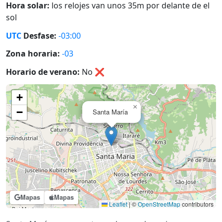
Hora solar:
los relojes van unos 35m por delante de el
sol
UTC
Desfase:
-03:00
Zona horaria:
-03
Horario de verano:
No
❌
+
×
−
Santa María
Mapas
Mapas
Leaflet
|
©
OpenStreetMap
contributors