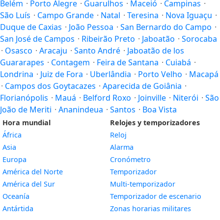
Belém
·
Porto Alegre
·
Guarulhos
·
Maceió
·
Campinas
·
São Luís
·
Campo Grande
·
Natal
·
Teresina
·
Nova Iguaçu
·
Duque de Caxias
·
João Pessoa
·
San Bernardo do Campo
·
San José de Campos
·
Ribeirão Preto
·
Jaboatão
·
Sorocaba
·
Osasco
·
Aracaju
·
Santo André
·
Jaboatão de los
Guararapes
·
Contagem
·
Feira de Santana
·
Cuiabá
·
Londrina
·
Juiz de Fora
·
Uberlândia
·
Porto Velho
·
Macapá
·
Campos dos Goytacazes
·
Aparecida de Goiânia
·
Florianópolis
·
Mauá
·
Belford Roxo
·
Joinville
·
Niterói
·
São
João de Meriti
·
Ananindeua
·
Santos
·
Boa Vista
Hora mundial
Relojes y temporizadores
África
Reloj
Asia
Alarma
Europa
Cronómetro
América del Norte
Temporizador
América del Sur
Multi-temporizador
Oceanía
Temporizador de escenario
Antártida
Zonas horarias militares