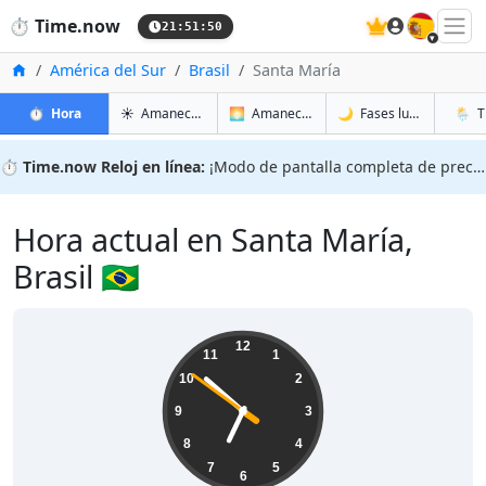
🇪🇸
⏱️
Time.now
21:51:51
Inicio
América del Sur
Brasil
Santa María
en Santa María
en Santa María
en Sant
en San
⏱️
Hora
☀️
Amanecer y atardecer
🌅
Amanecer y atardecer mañana
🌙
Fases lunares
🌦️
T
⏱️
Time.now Reloj en línea:
¡Modo de pantalla completa de precisión!
Hora actual en Santa María,
Brasil 🇧🇷
18:51:51
12
11
1
10
2
9
3
8
4
7
5
6