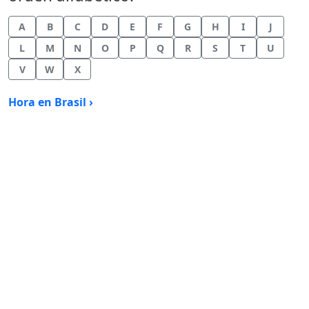
A
B
C
D
E
F
G
H
I
J
L
M
N
O
P
Q
R
S
T
U
V
W
X
Hora en Brasil ›