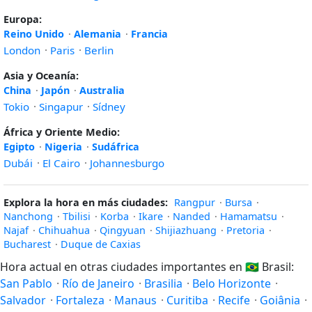
Europa:
Reino Unido
·
Alemania
·
Francia
London
·
Paris
·
Berlin
Asia y Oceanía:
China
·
Japón
·
Australia
Tokio
·
Singapur
·
Sídney
África y Oriente Medio:
Egipto
·
Nigeria
·
Sudáfrica
Dubái
·
El Cairo
·
Johannesburgo
Explora la hora en más ciudades:
Rangpur
·
Bursa
·
Nanchong
·
Tbilisi
·
Korba
·
Ikare
·
Nanded
·
Hamamatsu
·
Najaf
·
Chihuahua
·
Qingyuan
·
Shijiazhuang
·
Pretoria
·
Bucharest
·
Duque de Caxias
Hora actual en otras ciudades importantes en
🇧🇷
Brasil:
San Pablo
·
Río de Janeiro
·
Brasilia
·
Belo Horizonte
·
Salvador
·
Fortaleza
·
Manaus
·
Curitiba
·
Recife
·
Goiânia
·