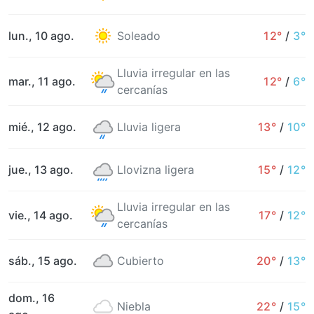
lun., 10 ago.
Soleado
12°
/
3°
Lluvia irregular en las
mar., 11 ago.
12°
/
6°
cercanías
mié., 12 ago.
Lluvia ligera
13°
/
10°
jue., 13 ago.
Llovizna ligera
15°
/
12°
Lluvia irregular en las
vie., 14 ago.
17°
/
12°
cercanías
sáb., 15 ago.
Cubierto
20°
/
13°
dom., 16
Niebla
22°
/
15°