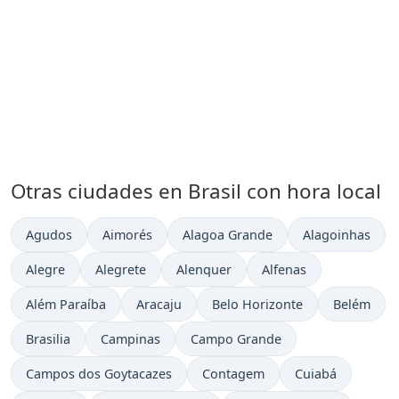
Otras ciudades en Brasil con hora local
Hora actual en
Hora actual en
Hora actual en
Hora actual en
Agudos
Aimorés
Alagoa Grande
Alagoinhas
Hora actual en
Hora actual en
Hora actual en
Hora actual en
Alegre
Alegrete
Alenquer
Alfenas
Hora actual en
Hora actual en
Hora actual en
Hora actua
Além Paraíba
Aracaju
Belo Horizonte
Belém
Hora actual en
Hora actual en
Hora actual en
Brasilia
Campinas
Campo Grande
Hora actual en
Hora actual en
Hora actual en
Campos dos Goytacazes
Contagem
Cuiabá