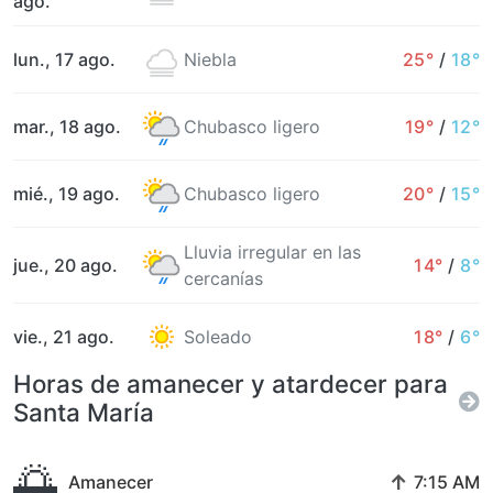
ago.
lun., 17 ago.
Niebla
25°
/
18°
mar., 18 ago.
Chubasco ligero
19°
/
12°
mié., 19 ago.
Chubasco ligero
20°
/
15°
Lluvia irregular en las
jue., 20 ago.
14°
/
8°
cercanías
vie., 21 ago.
Soleado
18°
/
6°
Horas de amanecer y atardecer para
Santa María
🌅
↑
Amanecer
7:15 AM