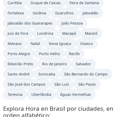
Hora actual en
Hora actual en
Hora actual en
Curitiba
Duque de Caxias
Feira de Santana
Hora actual en
Hora actual en
Hora actual en
Hora actual en
Fortaleza
Goiânia
Guarulhos
Jaboatão
Hora actual en
Hora actual en
Jaboatão dos Guararapes
João Pessoa
Hora actual en
Hora actual en
Hora actual en
Hora actual en
Juiz de Fora
Londrina
Macapá
Maceió
Hora actual en
Hora actual en
Hora actual en
Hora actual en
Manaus
Natal
Nova Iguaçu
Osasco
Hora actual en
Hora actual en
Hora actual en
Porto Alegre
Porto Velho
Recife
Hora actual en
Hora actual en
Hora actual en
Ribeirão Preto
Rio de Janeiro
Salvador
Hora actual en
Hora actual en
Hora actual en
Santo André
Sorocaba
São Bernardo do Campo
Hora actual en
Hora actual en
Hora actual en
São José dos Campos
São Luís
São Paulo
Hora actual en
Hora actual en
Hora actual en
Teresina
Uberlândia
Águas Vermelhas
Explora Hora en Brasil por ciudades, en
orden alfabético: