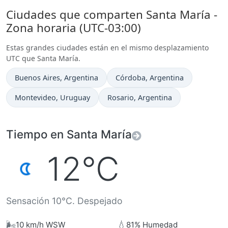
Ciudades que comparten Santa María -
Zona horaria (UTC-03:00)
Estas grandes ciudades están en el mismo desplazamiento
UTC que Santa María.
Hora actual en
Hora actual en
Buenos Aires
, Argentina
Córdoba
, Argentina
Hora actual en
Hora actual en
Montevideo
, Uruguay
Rosario
, Argentina
Tiempo en Santa María
12°C
Sensación 10°C. Despejado
🌬️
💧
10 km/h WSW
81% Humedad