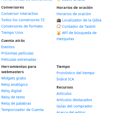
Conversores
Horarios de oración
Conversor interactivo
Horarios de oración
Todos los conversores TZ
🕋 Localizador de la Qibla
Conversores de formato
📿 Contador de Tasbih
Tiempo Unix
🕌
API de búsqueda de
mezquitas
Cuenta atrás
Eventos
Próximas películas
Películas estrenadas
Herramientas para
Tiempo
webmasters
Pronóstico del tiempo
Widgets gratis
Índice ICA
Widget
Reloj analógico
Recursos
Widget
Reloj digital
Artículos
Widget
Reloj de texto
Artículos destacados
Widget
Reloj de palabras
Guías del comprador
Temporizador de Cuenta
Acerca del editor