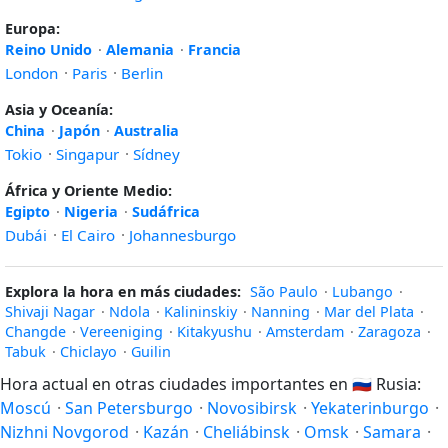
Europa:
Reino Unido
·
Alemania
·
Francia
London
·
Paris
·
Berlin
Asia y Oceanía:
China
·
Japón
·
Australia
Tokio
·
Singapur
·
Sídney
África y Oriente Medio:
Egipto
·
Nigeria
·
Sudáfrica
Dubái
·
El Cairo
·
Johannesburgo
Explora la hora en más ciudades:
São Paulo
·
Lubango
·
Shivaji Nagar
·
Ndola
·
Kalininskiy
·
Nanning
·
Mar del Plata
·
Changde
·
Vereeniging
·
Kitakyushu
·
Amsterdam
·
Zaragoza
·
Tabuk
·
Chiclayo
·
Guilin
Hora actual en otras ciudades importantes en
🇷🇺
Rusia:
Moscú
·
San Petersburgo
·
Novosibirsk
·
Yekaterinburgo
·
Nizhni Novgorod
·
Kazán
·
Cheliábinsk
·
Omsk
·
Samara
·