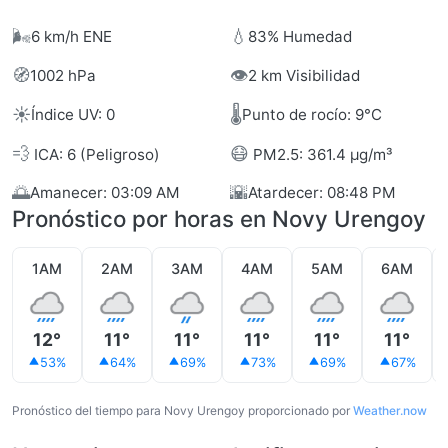
🌬️
💧
6 km/h ENE
83% Humedad
🧭
👁️
1002 hPa
2 km Visibilidad
☀️
🌡️
Índice UV: 0
Punto de rocío: 9°C
💨
😷
ICA: 6 (Peligroso)
PM2.5: 361.4 µg/m³
🌅
🌇
Amanecer: 03:09 AM
Atardecer: 08:48 PM
Pronóstico por horas en Novy Urengoy
1AM
2AM
3AM
4AM
5AM
6AM
12°
11°
11°
11°
11°
11°
53%
64%
69%
73%
69%
67%
Pronóstico del tiempo para Novy Urengoy proporcionado por
Weather.now