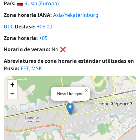
País:
🇷🇺
Rusia
(
Europa
)
Zona horaria IANA:
Asia/Yekaterinburg
UTC
Desfase:
+05:00
Zona horaria:
+05
Horario de verano:
No
❌
Abreviaturas de zona horaria estándar utilizadas en
Rusia:
EET
,
MSK
+
×
−
Novy Urengoy