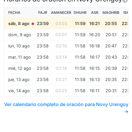
FECHA
FAJR
AMANECER
DHUHR
ASR
MAGHRIB
ISHA
sáb, 8 ago
23:59
03:03
11:59
16:21
20:55
22:2
●
dom, 9 ago
23:59
03:07
11:59
16:20
20:51
22:2
lun, 10 ago
23:58
03:10
11:58
16:18
20:47
22:1
mar, 11 ago
23:58
03:14
11:58
16:17
20:43
22:1
mié, 12 ago
23:58
03:18
11:58
16:15
20:39
22:0
jue, 13 ago
23:58
03:21
11:58
16:13
20:35
22:0
vie, 14 ago
23:58
03:25
11:58
16:11
20:31
22:0
Ver calendario completo de oración para Novy Urengoy
→