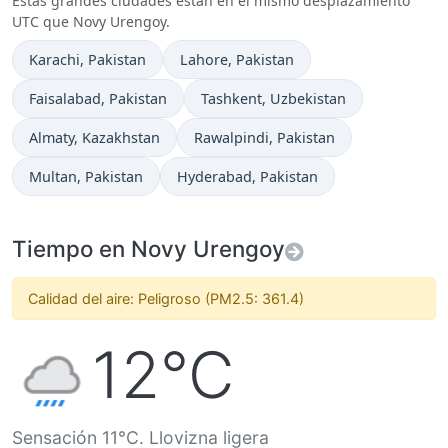
Estas grandes ciudades están en el mismo desplazamiento
UTC que Novy Urengoy.
Hora actual en
Hora actual en
Karachi
, Pakistan
Lahore
, Pakistan
Hora actual en
Hora actual en
Faisalabad
, Pakistan
Tashkent
, Uzbekistan
Hora actual en
Hora actual en
Almaty
, Kazakhstan
Rawalpindi
, Pakistan
Hora actual en
Hora actual en
Multan
, Pakistan
Hyderabad
, Pakistan
Tiempo en Novy Urengoy
Calidad del aire: Peligroso (PM2.5: 361.4)
12°C
Sensación 11°C. Llovizna ligera