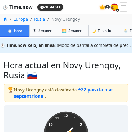
🇪🇸
⏱️
Time.now
20:44:42
Inicio
Europa
Rusia
Novy Urengoy
en Novy Urengoy
en Novy Urengoy
en Nov
en Nov
⏱️
Hora
☀️
Amanecer y atardecer
🌅
Amanecer y atardecer mañana
🌙
Fases lunares
🌦️
T
⏱️
Time.now Reloj en línea:
¡Modo de pantalla completa de precisión!
Hora actual en Novy Urengoy,
Rusia 🇷🇺
🏆
Novy Urengoy está clasificada
#22 para la más
septentrional
.
01:44:43
12
11
1
10
2