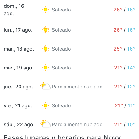
dom., 16
Soleado
26°
/
16°
ago.
lun., 17 ago.
Soleado
26°
/
16°
mar., 18 ago.
Soleado
25°
/
16°
mié., 19 ago.
Soleado
21°
/
14°
jue., 20 ago.
Parcialmente nublado
21°
/
12°
vie., 21 ago.
Soleado
21°
/
11°
sáb., 22 ago.
Parcialmente nublado
21°
/
10°
Fases lunares y horarios para Novy