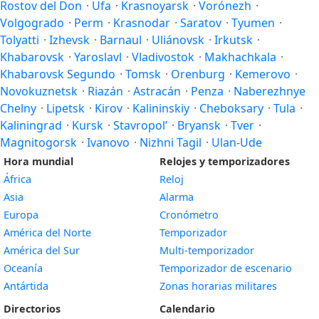
Rostov del Don
·
Ufa
·
Krasnoyarsk
·
Vorónezh
·
Volgogrado
·
Perm
·
Krasnodar
·
Saratov
·
Tyumen
·
Tolyatti
·
Izhevsk
·
Barnaul
·
Uliánovsk
·
Irkutsk
·
Khabarovsk
·
Yaroslavl
·
Vladivostok
·
Makhachkala
·
Khabarovsk Segundo
·
Tomsk
·
Orenburg
·
Kemerovo
·
Novokuznetsk
·
Riazán
·
Astracán
·
Penza
·
Naberezhnye
Chelny
·
Lipetsk
·
Kirov
·
Kalininskiy
·
Cheboksary
·
Tula
·
Kaliningrad
·
Kursk
·
Stavropol’
·
Bryansk
·
Tver
·
Magnitogorsk
·
Ivanovo
·
Nizhni Tagil
·
Ulan-Ude
Hora mundial
Relojes y temporizadores
África
Reloj
Asia
Alarma
Europa
Cronómetro
América del Norte
Temporizador
América del Sur
Multi-temporizador
Oceanía
Temporizador de escenario
Antártida
Zonas horarias militares
Directorios
Calendario