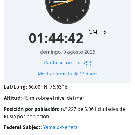
9
3
8
4
7
5
6
GMT+5
01:44:43
domingo, 9 agosto 2026
⛶
Pantalla completa
Mostrar formato de 12 horas
Lat/Long:
66.08° N, 76.63° E
Altitud:
45 m sobre el nivel del mar
Posición por población:
n.º 227 de 5,061 ciudades de
Rusia por población
Federal Subject:
Yamalo-Nenets