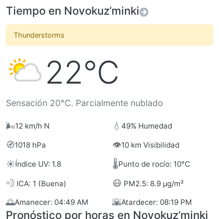
Tiempo en Novokuz’minki
Thunderstorms
22°C
Sensación 20°C. Parcialmente nublado
🌬️
💧
12 km/h N
49% Humedad
🧭
👁️
1018 hPa
10 km Visibilidad
☀️
🌡️
Índice UV: 1.8
Punto de rocío: 10°C
💨
😷
ICA: 1 (Buena)
PM2.5: 8.9 µg/m³
🌅
🌇
Amanecer: 04:49 AM
Atardecer: 08:19 PM
Pronóstico por horas en Novokuz’minki