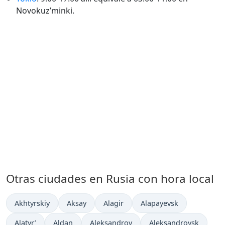
Novokuz’minki.
Otras ciudades en Rusia con hora local
Hora actual en
Hora actual en
Hora actual en
Hora actual en
Akhtyrskiy
Aksay
Alagir
Alapayevsk
Hora actual en
Hora actual en
Hora actual en
Hora actual en
Alatyr’
Aldan
Aleksandrov
Aleksandrovsk