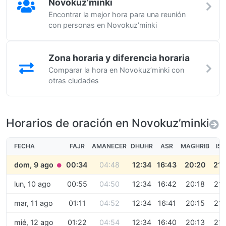
Novokuz’minki
Encontrar la mejor hora para una reunión
con personas en Novokuz’minki
Zona horaria y diferencia horaria
Comparar la hora en Novokuz’minki con
otras ciudades
Horarios de oración en Novokuz’minki
FECHA
FAJR
AMANECER
DHUHR
ASR
MAGHRIB
IS
dom, 9 ago
00:34
04:48
12:34
16:43
20:20
21:
●
lun, 10 ago
00:55
04:50
12:34
16:42
20:18
21:
mar, 11 ago
01:11
04:52
12:34
16:41
20:15
21:
mié, 12 ago
01:22
04:54
12:34
16:40
20:13
21: