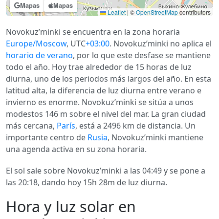
Mapas
Mapas
Leaflet
|
©
OpenStreetMap
contributors
Novokuz’minki se encuentra en la zona horaria
Europe/Moscow
, UTC
+03:00
. Novokuz’minki no aplica el
horario de verano
, por lo que este desfase se mantiene
todo el año. Hoy trae alrededor de 15 horas de luz
diurna, uno de los periodos más largos del año. En esta
latitud alta, la diferencia de luz diurna entre verano e
invierno es enorme. Novokuz’minki se sitúa a unos
modestos 146 m sobre el nivel del mar. La gran ciudad
más cercana,
París
, está a 2496 km de distancia. Un
importante centro de
Rusia
, Novokuz’minki mantiene
una agenda activa en su zona horaria.
El sol sale sobre Novokuz’minki a las 04:49 y se pone a
las 20:18, dando hoy 15h 28m de luz diurna.
Hora y luz solar en