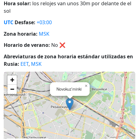
Hora solar:
los relojes van unos 30m por delante de el
sol
UTC
Desfase:
+03:00
Zona horaria:
MSK
Horario de verano:
No
❌
Abreviaturas de zona horaria estándar utilizadas en
Rusia:
EET
,
MSK
+
×
−
Novokuz’minki