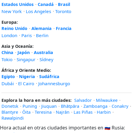
Estados Unidos
·
Canadá
·
Brasil
New York
·
Los Angeles
·
Toronto
Europa:
Reino Unido
·
Alemania
·
Francia
London
·
Paris
·
Berlin
Asia y Oceanía:
China
·
Japón
·
Australia
Tokio
·
Singapur
·
Sídney
África y Oriente Medio:
Egipto
·
Nigeria
·
Sudáfrica
Dubái
·
El Cairo
·
Johannesburgo
Explora la hora en más ciudades:
Salvador
·
Milwaukee
·
Donetsk
·
Puning
·
Jiuquan
·
Bhātpāra
·
Zamboanga
·
Conakry
·
Blantyre
·
Ōita
·
Teresina
·
Najrān
·
Las Piñas
·
Harbin
·
Rawalpindi
Hora actual en otras ciudades importantes en
🇷🇺
Rusia: