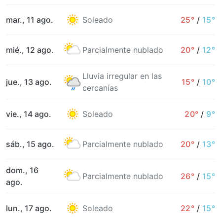
mar., 11 ago.
Soleado
25°
/
15°
mié., 12 ago.
Parcialmente nublado
20°
/
12°
Lluvia irregular en las
jue., 13 ago.
15°
/
10°
cercanías
vie., 14 ago.
Soleado
20°
/
9°
sáb., 15 ago.
Parcialmente nublado
20°
/
13°
dom., 16
Parcialmente nublado
26°
/
15°
ago.
lun., 17 ago.
Soleado
22°
/
15°