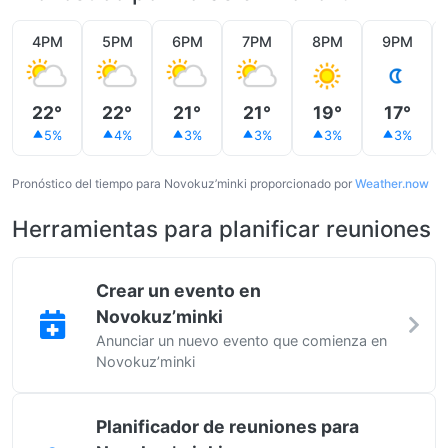
4PM
5PM
6PM
7PM
8PM
9PM
22°
22°
21°
21°
19°
17°
5%
4%
3%
3%
3%
3%
Pronóstico del tiempo para Novokuz’minki proporcionado por
Weather.now
Herramientas para planificar reuniones
Crear un evento en
Novokuz’minki
Anunciar un nuevo evento que comienza en
Novokuz’minki
Planificador de reuniones para