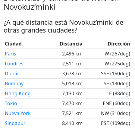
Novokuz’minki
¿A qué distancia está Novokuz’minki de
otras grandes ciudades?
Ciudad
Distancia
Dirección
París
2,496 km
W (267deg)
Londres
2,511 km
W (275deg)
Dubái
3,678 km
SSE (150deg)
Bombay
5,018 km
SE (130deg)
Hong Kong
7,130 km
E (88deg)
Tokio
7,470 km
ENE (60deg)
Nueva York
7,521 km
NW (310deg)
Singapur
8,410 km
ESE (109deg)