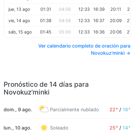
jue, 13 ago
01:31
04:56
12:33
16:39
20:11
21:
vie, 14 ago
01:38
04:58
12:33
16:37
20:09
21:
sáb, 15 ago
01:45
05:00
12:33
16:36
20:06
21:
Ver calendario completo de oración para
Novokuz’minki →
Pronóstico de 14 días para
Novokuz’minki
dom., 9 ago.
Parcialmente nublado
22°
/
16°
lun., 10 ago.
Soleado
25°
/
14°