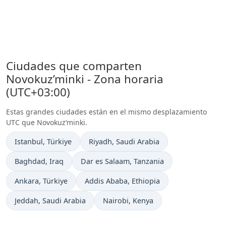
Ciudades que comparten
Novokuz’minki - Zona horaria
(UTC+03:00)
Estas grandes ciudades están en el mismo desplazamiento
UTC que Novokuz’minki.
Hora actual en
Hora actual en
Istanbul
, Türkiye
Riyadh
, Saudi Arabia
Hora actual en
Hora actual en
Baghdad
, Iraq
Dar es Salaam
, Tanzania
Hora actual en
Hora actual en
Ankara
, Türkiye
Addis Ababa
, Ethiopia
Hora actual en
Hora actual en
Jeddah
, Saudi Arabia
Nairobi
, Kenya