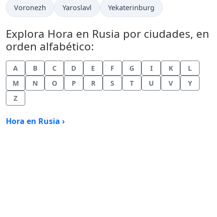
Hora actual en
Hora actual en
Hora actual en
Voronezh
Yaroslavl
Yekaterinburg
Explora Hora en Rusia por ciudades, en
orden alfabético:
A
B
C
D
E
F
G
I
K
L
M
N
O
P
R
S
T
U
V
Y
Z
Hora en Rusia ›