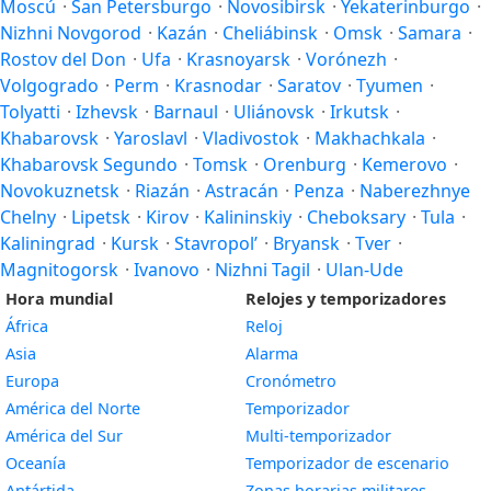
Moscú
·
San Petersburgo
·
Novosibirsk
·
Yekaterinburgo
·
Nizhni Novgorod
·
Kazán
·
Cheliábinsk
·
Omsk
·
Samara
·
Rostov del Don
·
Ufa
·
Krasnoyarsk
·
Vorónezh
·
Volgogrado
·
Perm
·
Krasnodar
·
Saratov
·
Tyumen
·
Tolyatti
·
Izhevsk
·
Barnaul
·
Uliánovsk
·
Irkutsk
·
Khabarovsk
·
Yaroslavl
·
Vladivostok
·
Makhachkala
·
Khabarovsk Segundo
·
Tomsk
·
Orenburg
·
Kemerovo
·
Novokuznetsk
·
Riazán
·
Astracán
·
Penza
·
Naberezhnye
Chelny
·
Lipetsk
·
Kirov
·
Kalininskiy
·
Cheboksary
·
Tula
·
Kaliningrad
·
Kursk
·
Stavropol’
·
Bryansk
·
Tver
·
Magnitogorsk
·
Ivanovo
·
Nizhni Tagil
·
Ulan-Ude
Hora mundial
Relojes y temporizadores
África
Reloj
Asia
Alarma
Europa
Cronómetro
América del Norte
Temporizador
América del Sur
Multi-temporizador
Oceanía
Temporizador de escenario
Antártida
Zonas horarias militares