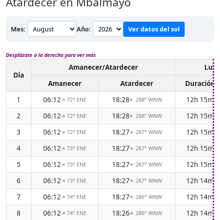
Atardecer en Mbalmayo
Mes:
Año:
Ver datos del sol
Desplázate a la derecha para ver más
Amanecer/Atardecer
Luz 
Día
Amanecer
Atardecer
Duración
1
06:12
18:28
12h 15m
72° ENE
288° WNW
↑
↑
2
06:12
18:28
12h 15m
72° ENE
288° WNW
↑
↑
3
06:12
18:27
12h 15m
72° ENE
287° WNW
↑
↑
4
06:12
18:27
12h 15m
73° ENE
287° WNW
↑
↑
5
06:12
18:27
12h 15m
73° ENE
287° WNW
↑
↑
6
06:12
18:27
12h 14m
73° ENE
287° WNW
↑
↑
7
06:12
18:27
12h 14m
74° ENE
286° WNW
↑
↑
8
06:12
18:26
12h 14m
74° ENE
286° WNW
↑
↑