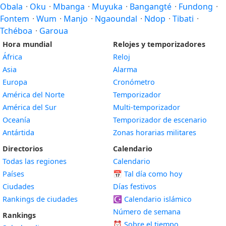
Obala
·
Oku
·
Mbanga
·
Muyuka
·
Bangangté
·
Fundong
·
Fontem
·
Wum
·
Manjo
·
Ngaoundal
·
Ndop
·
Tibati
·
Tchéboa
·
Garoua
Hora mundial
Relojes y temporizadores
África
Reloj
Asia
Alarma
Europa
Cronómetro
América del Norte
Temporizador
América del Sur
Multi-temporizador
Oceanía
Temporizador de escenario
Antártida
Zonas horarias militares
Directorios
Calendario
Todas las regiones
Calendario
Países
📅
Tal día como hoy
Ciudades
Días festivos
Rankings de ciudades
☪️
Calendario islámico
Número de semana
Rankings
⏰ Sobre el tiempo