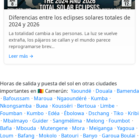
Diferencias entre los eclipses solares totales de
2024 y 2026
La totalidad cambia a las personas. La luz se vuelve
extraña, los pájaros se callan y el mundo parece
reprogramarse brev...
Leer más
→
Horas de salida y puesta del sol en otras ciudades
importantes en
🇨🇲
Camerún:
Yaoundé
·
Douala
·
Bamenda
·
Bafoussam
·
Maroua
·
Ngaoundéré
·
Kumba
·
Nkongsamba
·
Buea
·
Kousséri
·
Bertoua
·
Limbe
·
Foumban
·
Kumbo
·
Edéa
·
Ébolowa
·
Dschang
·
Tiko
·
Kribi
·
Mbalmayo
·
Guider
·
Sangmélima
·
Melong
·
Foumbot
·
Bafia
·
Mbouda
·
Mutengene
·
Mora
·
Meïganga
·
Yagoua
·
Loum
·
Bafang
·
Mokolo
·
Batouri
·
Banyo
·
Garoua Boulaï
·