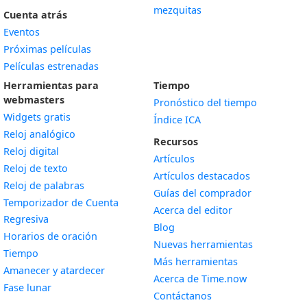
mezquitas
Cuenta atrás
Eventos
Próximas películas
Películas estrenadas
Herramientas para
Tiempo
webmasters
Pronóstico del tiempo
Widgets gratis
Índice ICA
Widget
Reloj analógico
Recursos
Widget
Reloj digital
Artículos
Widget
Reloj de texto
Artículos destacados
Widget
Reloj de palabras
Guías del comprador
Temporizador de Cuenta
Acerca del editor
Widget
Regresiva
Blog
Widget
Horarios de oración
Nuevas herramientas
Widget
Tiempo
Más herramientas
Widget
Amanecer y atardecer
Acerca de Time.now
Widget
Fase lunar
Contáctanos