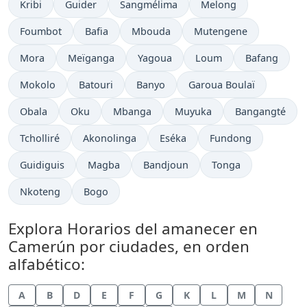
Kribi
Guider
Sangmélima
Melong
Foumbot
Bafia
Mbouda
Mutengene
Mora
Meïganga
Yagoua
Loum
Bafang
Mokolo
Batouri
Banyo
Garoua Boulaï
Obala
Oku
Mbanga
Muyuka
Bangangté
Tcholliré
Akonolinga
Eséka
Fundong
Guidiguis
Magba
Bandjoun
Tonga
Nkoteng
Bogo
Explora Horarios del amanecer en
Camerún por ciudades, en orden
alfabético:
A
B
D
E
F
G
K
L
M
N