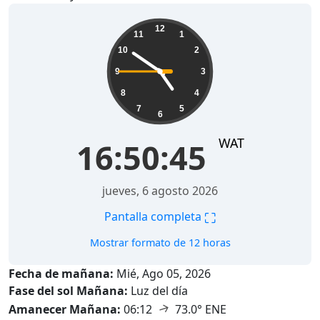
16:50:46
12
11
1
10
2
9
3
8
4
7
5
6
WAT
16:50:46
jueves, 6 agosto 2026
⛶
Pantalla completa
Mostrar formato de 12 horas
Fecha de mañana:
Mié, Ago 05, 2026
Fase del sol Mañana:
Luz del día
↑
Amanecer Mañana:
06:12
73.0° ENE