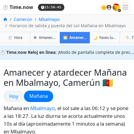
🇪🇸
⏱️
Time.now
15:50:46
Inicio
Camerún
Mbalmayo
Horarios de salida y puesta del sol Mañana en Mbalmayo
en Mbalmayo
en Mbalmayo
en Mb
en M
⏱️
Hora
☀️
Amanecer y atardecer
🌅
Amanecer y atardecer mañana
🌙
Fases lunares
🌦️
T
⏱️
Time.now Reloj en línea:
¡Modo de pantalla completa de precisión!
Amanecer y atardecer Mañana
en Mbalmayo, Camerún 🇨🇲
Amanecer y atardecer
Amanecer y atardecer
Mañana
Hoy
Mañana en
Mbalmayo
, el sol sale a las 06:12 y se pone
a las 18:27. La luz diurna se acorta actualmente unos
10s al día (aproximadamente 1 minutos a la semana)
en Mbalmayo.