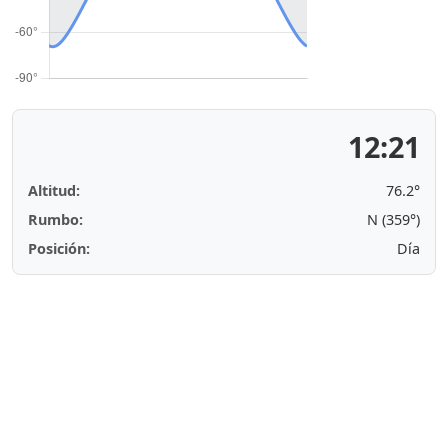
12:21
Altitud:
76.2°
Rumbo:
N (359°)
Posición:
Día