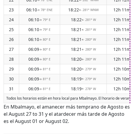
↑
↑
23
06:10
18:22
12h 11m
78° ENE
281° WNW
↑
↑
24
06:10
18:22
12h 11m
79° E
281° W
↑
↑
25
06:10
18:21
12h 11m
79° E
281° W
↑
↑
26
06:10
18:21
12h 11m
80° E
280° W
↑
↑
27
06:09
18:21
12h 11m
80° E
280° W
↑
↑
28
06:09
18:20
12h 11m
80° E
280° W
↑
↑
29
06:09
18:20
12h 10m
81° E
279° W
↑
↑
30
06:09
18:19
12h 10m
81° E
279° W
↑
↑
31
06:09
18:19
12h 10m
81° E
278° W
↑
↑
Todos los horarios están en hora local para Mbalmayo. El horario de verano 
En Mbalmayo, el amanecer más temprano de Agosto es
el August 27 to 31 y el atardecer más tarde de Agosto
es el August 01 or August 02.