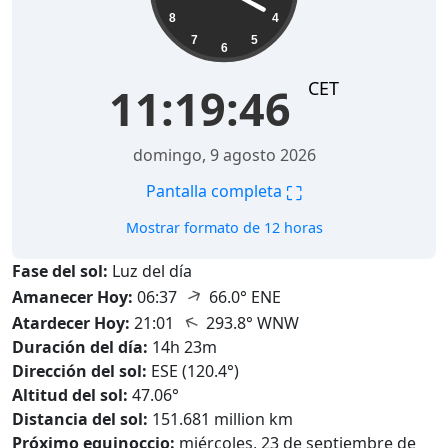
8
4
7
5
6
CET
11:19:47
domingo, 9 agosto 2026
⛶
Pantalla completa
Mostrar formato de 12 horas
Fase del sol:
Luz del día
↑
Amanecer Hoy:
06:37
66.0° ENE
↑
Atardecer Hoy:
21:01
293.8° WNW
Duración del día:
14h 23m
Dirección del sol:
ESE (120.4°)
Altitud del sol:
47.06°
Distancia del sol:
151.681 million km
Próximo equinoccio:
miércoles, 23 de septiembre de