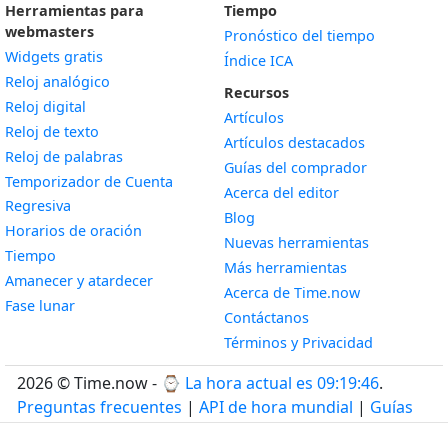
Herramientas para
Tiempo
webmasters
Pronóstico del tiempo
Widgets gratis
Índice ICA
Widget
Reloj analógico
Recursos
Widget
Reloj digital
Artículos
Widget
Reloj de texto
Artículos destacados
Widget
Reloj de palabras
Guías del comprador
Temporizador de Cuenta
Acerca del editor
Widget
Regresiva
Blog
Widget
Horarios de oración
Nuevas herramientas
Widget
Tiempo
Más herramientas
Widget
Amanecer y atardecer
Acerca de Time.now
Widget
Fase lunar
Contáctanos
Términos y Privacidad
2026 © Time.now - ⌚
La hora actual es 09:19:47
.
Preguntas frecuentes
|
API de hora mundial
|
Guías
para desarrolladores