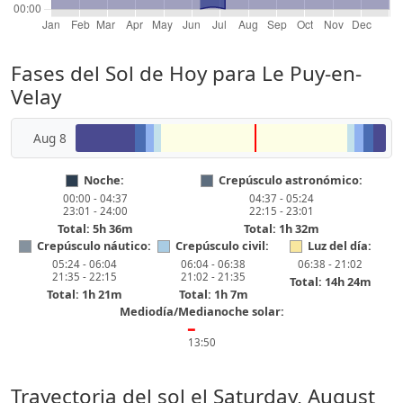
Fases del Sol de Hoy para Le Puy-en-
Velay
Aug 8
Noche:
Crepúsculo astronómico:
00:00 - 04:37
04:37 - 05:24
23:01 - 24:00
22:15 - 23:01
Total: 5h 36m
Total: 1h 32m
Crepúsculo náutico:
Crepúsculo civil:
Luz del día:
05:24 - 06:04
06:04 - 06:38
06:38 - 21:02
21:35 - 22:15
21:02 - 21:35
Total: 14h 24m
Total: 1h 21m
Total: 1h 7m
Mediodía/Medianoche solar:
━
13:50
Trayectoria del sol el
Saturday, August