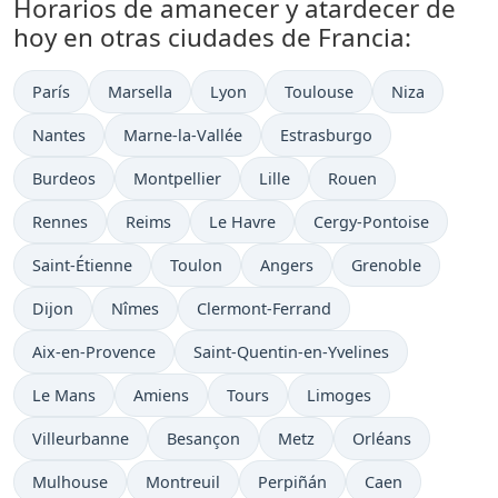
Horarios de amanecer y atardecer de
hoy en otras ciudades de Francia:
París
Marsella
Lyon
Toulouse
Niza
Nantes
Marne-la-Vallée
Estrasburgo
Burdeos
Montpellier
Lille
Rouen
Rennes
Reims
Le Havre
Cergy-Pontoise
Saint-Étienne
Toulon
Angers
Grenoble
Dijon
Nîmes
Clermont-Ferrand
Aix-en-Provence
Saint-Quentin-en-Yvelines
Le Mans
Amiens
Tours
Limoges
Villeurbanne
Besançon
Metz
Orléans
Mulhouse
Montreuil
Perpiñán
Caen