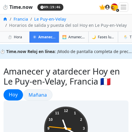
🇪🇸
⏱️
Time.now
09:19:47
Inicio
Francia
Le Puy-en-Velay
Horarios de salida y puesta del sol Hoy en Le Puy-en-Velay
en Le Puy-en-Velay
en Le Puy-en-Velay
en Le P
en Le 
⏱️
Hora
☀️
Amanecer y atardecer
🌅
Amanecer y atardecer mañana
🌙
Fases lunares
🌦️
T
⏱️
Time.now Reloj en línea:
¡Modo de pantalla completa de precisión!
Amanecer y atardecer Hoy en
Le Puy-en-Velay, Francia 🇫🇷
Amanecer y atardecer
Hoy
Amanecer y atardecer
Mañana
11:19:47
12
11
1
10
2
9
3