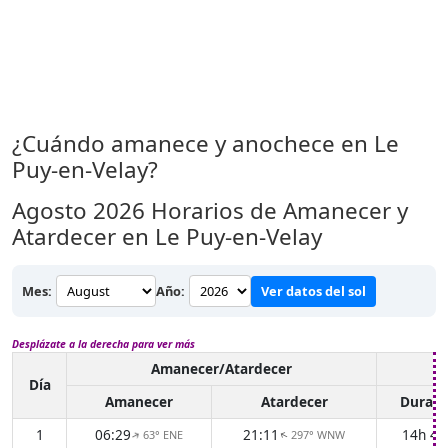
¿Cuándo amanece y anochece en Le
Puy-en-Velay?
Agosto 2026
Horarios de Amanecer y
Atardecer en Le Puy-en-Velay
Mes:
Año:
Ver datos del sol
Desplázate a la derecha para ver más
Amanecer/Atardecer
L
Día
Amanecer
Atardecer
Duraci
1
06:29
21:11
14h 4
63° ENE
297° WNW
↑
↑