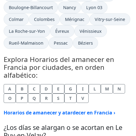
Boulogne-Billancourt
Nancy
Lyon 03
Colmar
Colombes
Mérignac
Vitry-sur-Seine
La Roche-sur-Yon
Évreux
Vénissieux
Rueil-Malmaison
Pessac
Béziers
Explora Horarios del amanecer en
Francia por ciudades, en orden
alfabético:
A
B
C
D
E
G
I
L
M
N
O
P
Q
R
S
T
V
Horarios de amanecer y atardecer en Francia ›
¿Los días se alargan o se acortan en Le
Puy-en-Velay?