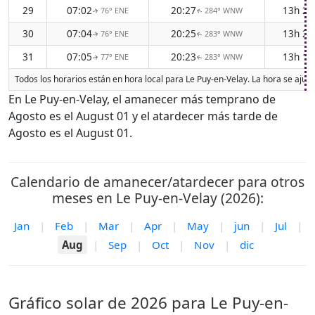
29
07:02
20:27
13h 2
76° ENE
284° WNW
↑
↑
30
07:04
20:25
13h 2
76° ENE
283° WNW
↑
↑
31
07:05
20:23
13h 1
77° ENE
283° WNW
↑
↑
Todos los horarios están en hora local para Le Puy-en-Velay. La hora se ajus
En Le Puy-en-Velay, el amanecer más temprano de
Agosto es el August 01 y el atardecer más tarde de
Agosto es el August 01.
Calendario de amanecer/atardecer para otros
meses en Le Puy-en-Velay (2026):
Jan
|
Feb
|
Mar
|
Apr
|
May
|
jun
|
Jul
|
Aug
|
Sep
|
Oct
|
Nov
|
dic
Gráfico solar de 2026 para Le Puy-en-