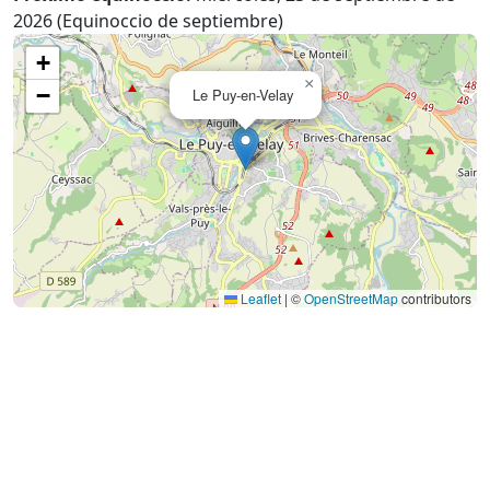
2026 (Equinoccio de septiembre)
+
×
−
Le Puy-en-Velay
Leaflet
|
©
OpenStreetMap
contributors