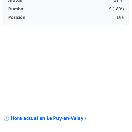
Altitud:
61.4°
Rumbo:
S (180°)
Posición:
Día
🕒 Hora actual en Le Puy-en-Velay ›