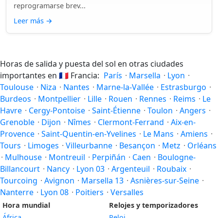
reprogramarse brev...
Leer más
→
Horas de salida y puesta del sol en otras ciudades
importantes en
🇫🇷
Francia:
París
·
Marsella
·
Lyon
·
Toulouse
·
Niza
·
Nantes
·
Marne-la-Vallée
·
Estrasburgo
·
Burdeos
·
Montpellier
·
Lille
·
Rouen
·
Rennes
·
Reims
·
Le
Havre
·
Cergy-Pontoise
·
Saint-Étienne
·
Toulon
·
Angers
·
Grenoble
·
Dijon
·
Nîmes
·
Clermont-Ferrand
·
Aix-en-
Provence
·
Saint-Quentin-en-Yvelines
·
Le Mans
·
Amiens
·
Tours
·
Limoges
·
Villeurbanne
·
Besançon
·
Metz
·
Orléans
·
Mulhouse
·
Montreuil
·
Perpiñán
·
Caen
·
Boulogne-
Billancourt
·
Nancy
·
Lyon 03
·
Argenteuil
·
Roubaix
·
Tourcoing
·
Avignon
·
Marsella 13
·
Asnières-sur-Seine
·
Nanterre
·
Lyon 08
·
Poitiers
·
Versalles
Hora mundial
Relojes y temporizadores
África
Reloj