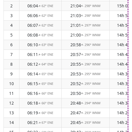
2
06:04
21:04
15h 00
62° ENE
298° WNW
↑
↑
3
06:06
21:03
14h 57
62° ENE
298° WNW
↑
↑
4
06:07
21:01
14h 54
62° ENE
297° WNW
↑
↑
5
06:08
21:00
14h 51
63° ENE
297° WNW
↑
↑
6
06:10
20:58
14h 48
63° ENE
296° WNW
↑
↑
7
06:11
20:57
14h 45
64° ENE
296° WNW
↑
↑
8
06:12
20:55
14h 42
64° ENE
296° WNW
↑
↑
9
06:14
20:53
14h 39
65° ENE
295° WNW
↑
↑
10
06:15
20:52
14h 36
65° ENE
295° WNW
↑
↑
11
06:16
20:50
14h 33
66° ENE
294° WNW
↑
↑
12
06:18
20:48
14h 30
66° ENE
294° WNW
↑
↑
13
06:19
20:47
14h 27
66° ENE
293° WNW
↑
↑
14
06:21
20:45
14h 24
67° ENE
293° WNW
↑
↑