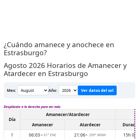
¿Cuándo amanece y anochece en
Estrasburgo?
Agosto 2026
Horarios de Amanecer y
Atardecer en Estrasburgo
Mes:
Año:
Ver datos del sol
Desplázate a la derecha para ver más
Amanecer/Atardecer
L
Día
Amanecer
Atardecer
Duració
1
06:03
21:06
15h 03
61° ENE
299° WNW
↑
↑