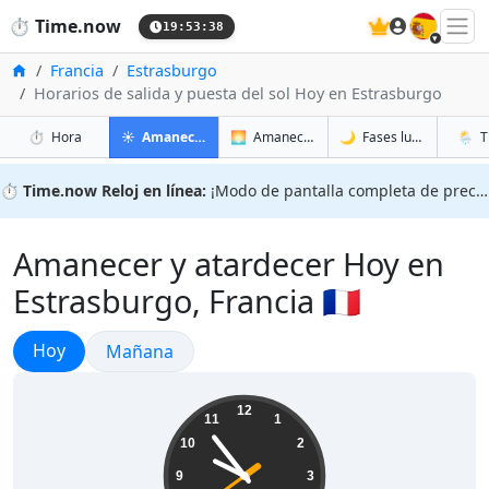
🇪🇸
⏱️
Time.now
19:53:39
Inicio
Francia
Estrasburgo
Horarios de salida y puesta del sol Hoy en Estrasburgo
en Estrasburgo
en Estrasburgo
en Estr
en Est
⏱️
Hora
☀️
Amanecer y atardecer
🌅
Amanecer y atardecer mañana
🌙
Fases lunares
🌦️
T
⏱️
Time.now Reloj en línea:
¡Modo de pantalla completa de precisión!
Amanecer y atardecer Hoy en
Estrasburgo, Francia 🇫🇷
Amanecer y atardecer
Hoy
Amanecer y atardecer
Mañana
21:53:40
12
11
1
10
2
9
3