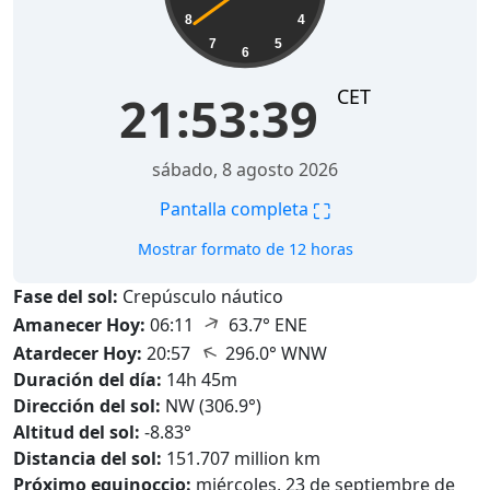
8
4
7
5
6
CET
21:53:40
sábado, 8 agosto 2026
⛶
Pantalla completa
Mostrar formato de 12 horas
Fase del sol:
Crepúsculo náutico
↑
Amanecer Hoy:
06:11
63.7° ENE
↑
Atardecer Hoy:
20:57
296.0° WNW
Duración del día:
14h 45m
Dirección del sol:
NW (306.9°)
Altitud del sol:
-8.83°
Distancia del sol:
151.707 million km
Próximo equinoccio:
miércoles, 23 de septiembre de