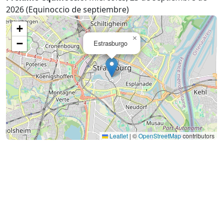
2026 (Equinoccio de septiembre)
+
×
−
Estrasburgo
Leaflet
|
©
OpenStreetMap
contributors