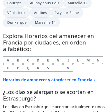
Bourges
Aulnay-sous-Bois
Marsella 12
Vénissieux
Antibes
Ivry-sur-Seine
Dunkerque
Marseille 14
Explora Horarios del amanecer en
Francia por ciudades, en orden
alfabético:
A
B
C
D
E
G
I
L
M
N
O
P
Q
R
S
T
V
Horarios de amanecer y atardecer en Francia ›
¿Los días se alargan o se acortan en
Estrasburgo?
Los días en Estrasburgo se acortan actualmente unos