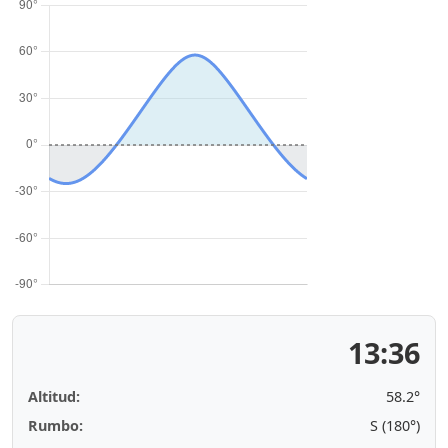
13:36
Altitud:
58.2°
Rumbo:
S (180°)