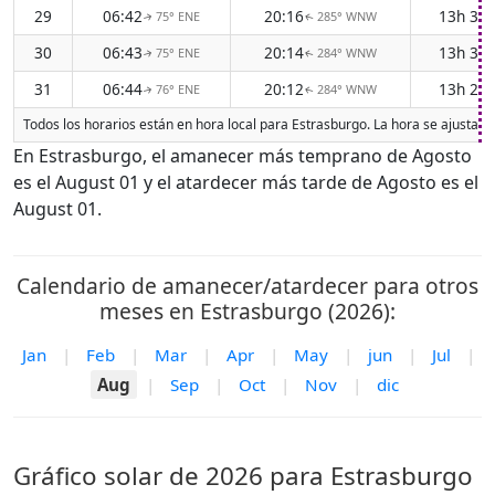
29
06:42
20:16
13h 34
75° ENE
285° WNW
↑
↑
30
06:43
20:14
13h 31
75° ENE
284° WNW
↑
↑
31
06:44
20:12
13h 27
76° ENE
284° WNW
↑
↑
Todos los horarios están en hora local para Estrasburgo. La hora se ajusta a
En Estrasburgo, el amanecer más temprano de Agosto
es el August 01 y el atardecer más tarde de Agosto es el
August 01.
Calendario de amanecer/atardecer para otros
meses en Estrasburgo (2026):
Jan
|
Feb
|
Mar
|
Apr
|
May
|
jun
|
Jul
|
Aug
|
Sep
|
Oct
|
Nov
|
dic
Gráfico solar de 2026 para Estrasburgo