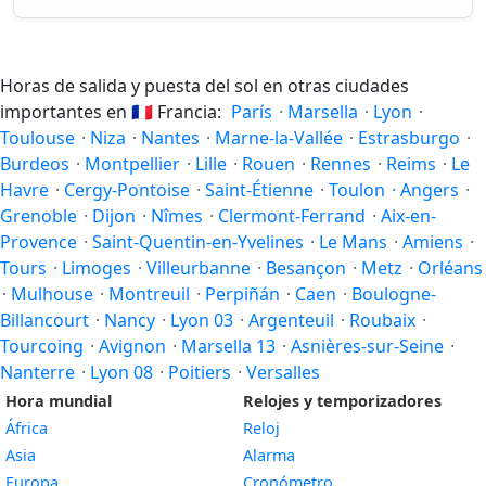
Horas de salida y puesta del sol en otras ciudades
importantes en
🇫🇷
Francia:
París
·
Marsella
·
Lyon
·
Toulouse
·
Niza
·
Nantes
·
Marne-la-Vallée
·
Estrasburgo
·
Burdeos
·
Montpellier
·
Lille
·
Rouen
·
Rennes
·
Reims
·
Le
Havre
·
Cergy-Pontoise
·
Saint-Étienne
·
Toulon
·
Angers
·
Grenoble
·
Dijon
·
Nîmes
·
Clermont-Ferrand
·
Aix-en-
Provence
·
Saint-Quentin-en-Yvelines
·
Le Mans
·
Amiens
·
Tours
·
Limoges
·
Villeurbanne
·
Besançon
·
Metz
·
Orléans
·
Mulhouse
·
Montreuil
·
Perpiñán
·
Caen
·
Boulogne-
Billancourt
·
Nancy
·
Lyon 03
·
Argenteuil
·
Roubaix
·
Tourcoing
·
Avignon
·
Marsella 13
·
Asnières-sur-Seine
·
Nanterre
·
Lyon 08
·
Poitiers
·
Versalles
Hora mundial
Relojes y temporizadores
África
Reloj
Asia
Alarma
Europa
Cronómetro