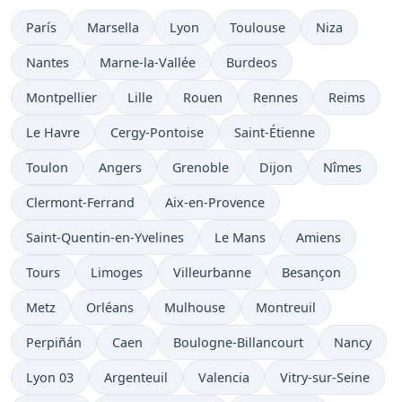
París
Marsella
Lyon
Toulouse
Niza
Nantes
Marne-la-Vallée
Burdeos
Montpellier
Lille
Rouen
Rennes
Reims
Le Havre
Cergy-Pontoise
Saint-Étienne
Toulon
Angers
Grenoble
Dijon
Nîmes
Clermont-Ferrand
Aix-en-Provence
Saint-Quentin-en-Yvelines
Le Mans
Amiens
Tours
Limoges
Villeurbanne
Besançon
Metz
Orléans
Mulhouse
Montreuil
Perpiñán
Caen
Boulogne-Billancourt
Nancy
Lyon 03
Argenteuil
Valencia
Vitry-sur-Seine