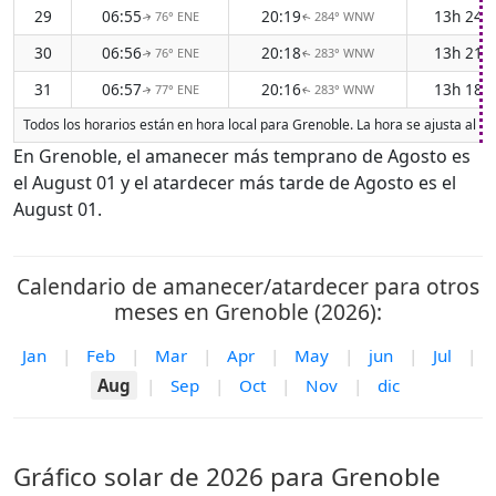
29
06:55
20:19
13h 24
76° ENE
284° WNW
↑
↑
30
06:56
20:18
13h 21
76° ENE
283° WNW
↑
↑
31
06:57
20:16
13h 18
77° ENE
283° WNW
↑
↑
Todos los horarios están en hora local para Grenoble. La hora se ajusta al h
En Grenoble, el amanecer más temprano de Agosto es
el August 01 y el atardecer más tarde de Agosto es el
August 01.
Calendario de amanecer/atardecer para otros
meses en Grenoble (2026):
Jan
|
Feb
|
Mar
|
Apr
|
May
|
jun
|
Jul
|
Aug
|
Sep
|
Oct
|
Nov
|
dic
Gráfico solar de 2026 para Grenoble