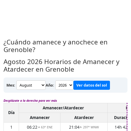
¿Cuándo amanece y anochece en
Grenoble?
Agosto 2026
Horarios de Amanecer y
Atardecer en Grenoble
Mes:
Año:
Ver datos del sol
Desplázate a la derecha para ver más
Amanecer/Atardecer
Lu
Día
Amanecer
Atardecer
Duració
1
06:22
21:04
14h 42
63° ENE
297° WNW
↑
↑