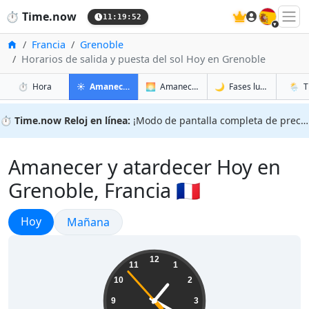
🇪🇸
⏱️
Time.now
11:19:53
Inicio
Francia
Grenoble
Horarios de salida y puesta del sol Hoy en Grenoble
en Grenoble
en Grenoble
en Gre
en Gre
⏱️
Hora
☀️
Amanecer y atardecer
🌅
Amanecer y atardecer mañana
🌙
Fases lunares
🌦️
T
⏱️
Time.now Reloj en línea:
¡Modo de pantalla completa de precisión!
Amanecer y atardecer Hoy en
Grenoble, Francia 🇫🇷
Amanecer y atardecer
Hoy
Amanecer y atardecer
Mañana
13:19:54
12
11
1
10
2
9
3