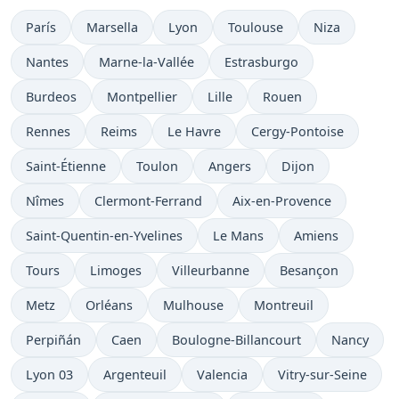
París
Marsella
Lyon
Toulouse
Niza
Nantes
Marne-la-Vallée
Estrasburgo
Burdeos
Montpellier
Lille
Rouen
Rennes
Reims
Le Havre
Cergy-Pontoise
Saint-Étienne
Toulon
Angers
Dijon
Nîmes
Clermont-Ferrand
Aix-en-Provence
Saint-Quentin-en-Yvelines
Le Mans
Amiens
Tours
Limoges
Villeurbanne
Besançon
Metz
Orléans
Mulhouse
Montreuil
Perpiñán
Caen
Boulogne-Billancourt
Nancy
Lyon 03
Argenteuil
Valencia
Vitry-sur-Seine