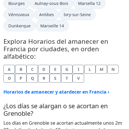
Bourges
Aulnay-sous-Bois
Marsella 12
Vénissieux
Antibes
Ivry-sur-Seine
Dunkerque
Marseille 14
Explora Horarios del amanecer en
Francia por ciudades, en orden
alfabético:
A
B
C
D
E
G
I
L
M
N
O
P
Q
R
S
T
V
Horarios de amanecer y atardecer en Francia ›
¿Los días se alargan o se acortan en
Grenoble?
Los días en Grenoble se acortan actualmente unos 2m