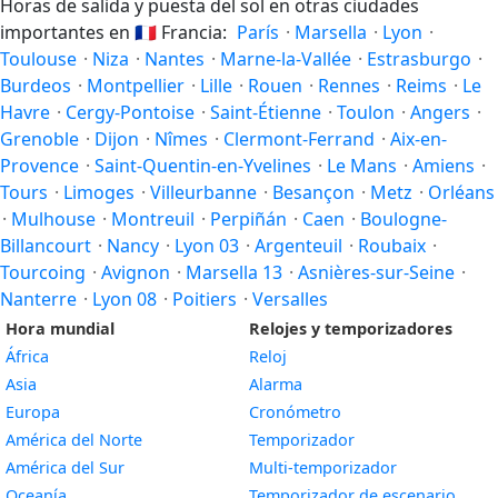
Horas de salida y puesta del sol en otras ciudades
importantes en
🇫🇷
Francia:
París
·
Marsella
·
Lyon
·
Toulouse
·
Niza
·
Nantes
·
Marne-la-Vallée
·
Estrasburgo
·
Burdeos
·
Montpellier
·
Lille
·
Rouen
·
Rennes
·
Reims
·
Le
Havre
·
Cergy-Pontoise
·
Saint-Étienne
·
Toulon
·
Angers
·
Grenoble
·
Dijon
·
Nîmes
·
Clermont-Ferrand
·
Aix-en-
Provence
·
Saint-Quentin-en-Yvelines
·
Le Mans
·
Amiens
·
Tours
·
Limoges
·
Villeurbanne
·
Besançon
·
Metz
·
Orléans
·
Mulhouse
·
Montreuil
·
Perpiñán
·
Caen
·
Boulogne-
Billancourt
·
Nancy
·
Lyon 03
·
Argenteuil
·
Roubaix
·
Tourcoing
·
Avignon
·
Marsella 13
·
Asnières-sur-Seine
·
Nanterre
·
Lyon 08
·
Poitiers
·
Versalles
Hora mundial
Relojes y temporizadores
África
Reloj
Asia
Alarma
Europa
Cronómetro
América del Norte
Temporizador
América del Sur
Multi-temporizador
Oceanía
Temporizador de escenario