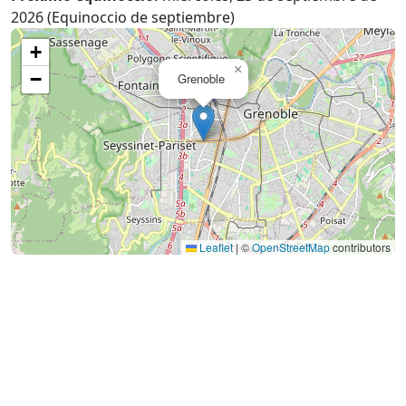
2026 (Equinoccio de septiembre)
+
×
−
Grenoble
Leaflet
|
©
OpenStreetMap
contributors