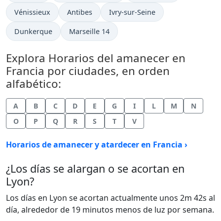
Vénissieux
Antibes
Ivry-sur-Seine
Dunkerque
Marseille 14
Explora Horarios del amanecer en
Francia por ciudades, en orden
alfabético:
A
B
C
D
E
G
I
L
M
N
O
P
Q
R
S
T
V
Horarios de amanecer y atardecer en Francia ›
¿Los días se alargan o se acortan en
Lyon?
Los días en Lyon se acortan actualmente unos 2m 42s al
día, alrededor de 19 minutos menos de luz por semana.