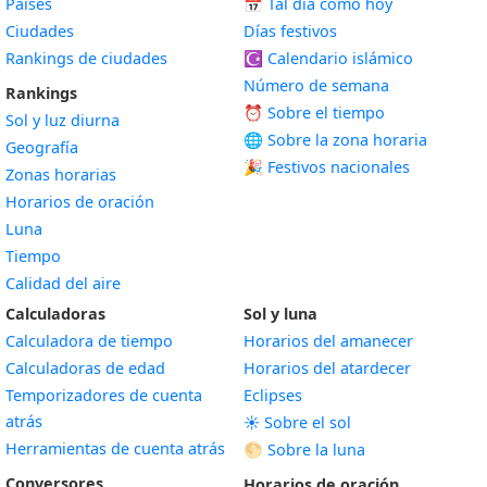
Países
📅
Tal día como hoy
Ciudades
Días festivos
Rankings de ciudades
☪️
Calendario islámico
Número de semana
Rankings
⏰ Sobre el tiempo
Sol y luz diurna
🌐 Sobre la zona horaria
Geografía
🎉 Festivos nacionales
Zonas horarias
Horarios de oración
Luna
Tiempo
Calidad del aire
Calculadoras
Sol y luna
Calculadora de tiempo
Horarios del amanecer
Calculadoras de edad
Horarios del atardecer
Temporizadores de cuenta
Eclipses
atrás
☀️ Sobre el sol
Herramientas de cuenta atrás
🌕 Sobre la luna
Conversores
Horarios de oración