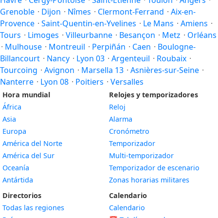
Havre
·
Cergy-Pontoise
·
Saint-Étienne
·
Toulon
·
Angers
·
Grenoble
·
Dijon
·
Nîmes
·
Clermont-Ferrand
·
Aix-en-
Provence
·
Saint-Quentin-en-Yvelines
·
Le Mans
·
Amiens
·
Tours
·
Limoges
·
Villeurbanne
·
Besançon
·
Metz
·
Orléans
·
Mulhouse
·
Montreuil
·
Perpiñán
·
Caen
·
Boulogne-
Billancourt
·
Nancy
·
Lyon 03
·
Argenteuil
·
Roubaix
·
Tourcoing
·
Avignon
·
Marsella 13
·
Asnières-sur-Seine
·
Nanterre
·
Lyon 08
·
Poitiers
·
Versalles
Hora mundial
Relojes y temporizadores
África
Reloj
Asia
Alarma
Europa
Cronómetro
América del Norte
Temporizador
América del Sur
Multi-temporizador
Oceanía
Temporizador de escenario
Antártida
Zonas horarias militares
Directorios
Calendario
Todas las regiones
Calendario