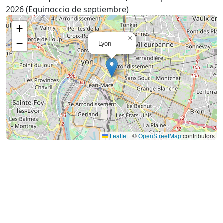
2026 (Equinoccio de septiembre)
+
×
−
Lyon
Leaflet
|
©
OpenStreetMap
contributors