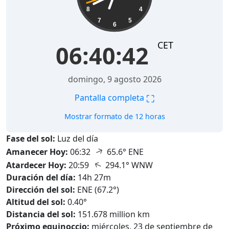
8
4
7
5
6
CET
06:40:43
domingo, 9 agosto 2026
⛶
Pantalla completa
Mostrar formato de 12 horas
Fase del sol:
Luz del día
↑
Amanecer Hoy:
06:32
65.6° ENE
↑
Atardecer Hoy:
20:59
294.1° WNW
Duración del día:
14h 27m
Dirección del sol:
ENE (67.2°)
Altitud del sol:
0.40°
Distancia del sol:
151.678 million km
Próximo equinoccio:
miércoles, 23 de septiembre de