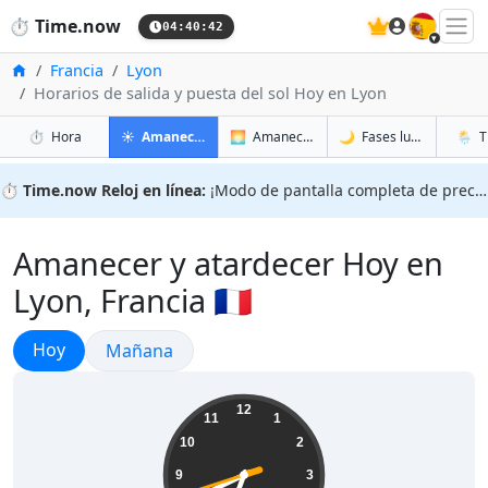
🇪🇸
⏱️
Time.now
04:40:43
Inicio
Francia
Lyon
Horarios de salida y puesta del sol Hoy en Lyon
en Lyon
en Lyon
en Lyon
en Lyo
⏱️
Hora
☀️
Amanecer y atardecer
🌅
Amanecer y atardecer mañana
🌙
Fases lunares
🌦️
T
⏱️
Time.now Reloj en línea:
¡Modo de pantalla completa de precisión!
Amanecer y atardecer Hoy en
Lyon, Francia 🇫🇷
Amanecer y atardecer
Hoy
Amanecer y atardecer
Mañana
06:40:43
12
11
1
10
2
9
3