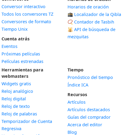
Conversor interactivo
Horarios de oración
Todos los conversores TZ
🕋 Localizador de la Qibla
Conversores de formato
📿 Contador de Tasbih
Tiempo Unix
🕌
API de búsqueda de
mezquitas
Cuenta atrás
Eventos
Próximas películas
Películas estrenadas
Herramientas para
Tiempo
webmasters
Pronóstico del tiempo
Widgets gratis
Índice ICA
Widget
Reloj analógico
Recursos
Widget
Reloj digital
Artículos
Widget
Reloj de texto
Artículos destacados
Widget
Reloj de palabras
Guías del comprador
Temporizador de Cuenta
Acerca del editor
Widget
Regresiva
Blog