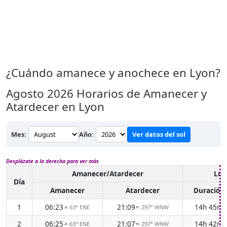
¿Cuándo amanece y anochece en Lyon?
Agosto 2026
Horarios de Amanecer y
Atardecer en Lyon
Mes:
Año:
Ver datos del sol
Desplázate a la derecha para ver más
Amanecer/Atardecer
Luz
Día
Amanecer
Atardecer
Duración
1
06:23
21:09
14h 45m
63° ENE
297° WNW
↑
↑
2
06:25
21:07
14h 42m
63° ENE
297° WNW
↑
↑