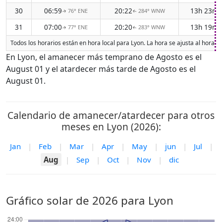
30
06:59
20:22
13h 23m
76° ENE
284° WNW
↑
↑
31
07:00
20:20
13h 19m
77° ENE
283° WNW
↑
↑
Todos los horarios están en hora local para Lyon. La hora se ajusta al horar
En Lyon, el amanecer más temprano de Agosto es el
August 01 y el atardecer más tarde de Agosto es el
August 01.
Calendario de amanecer/atardecer para otros
meses en Lyon (2026):
Jan
|
Feb
|
Mar
|
Apr
|
May
|
jun
|
Jul
|
Aug
|
Sep
|
Oct
|
Nov
|
dic
Gráfico solar de 2026 para Lyon