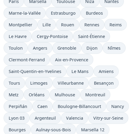
París
Marsella
Toulouse
Niza
Nantes
Marne-la-Vallée
Estrasburgo
Burdeos
Montpellier
Lille
Rouen
Rennes
Reims
Le Havre
Cergy-Pontoise
Saint-Étienne
Toulon
Angers
Grenoble
Dijon
Nîmes
Clermont-Ferrand
Aix-en-Provence
Saint-Quentin-en-Yvelines
Le Mans
Amiens
Tours
Limoges
Villeurbanne
Besançon
Metz
Orléans
Mulhouse
Montreuil
Perpiñán
Caen
Boulogne-Billancourt
Nancy
Lyon 03
Argenteuil
Valencia
Vitry-sur-Seine
Bourges
Aulnay-sous-Bois
Marsella 12