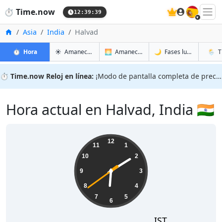
🇪🇸
⏱️
Time.now
12:39:40
Inicio
Asia
India
Halvad
en Halvad
en Halvad
en Hal
en Hal
⏱️
Hora
☀️
Amanecer y atardecer
🌅
Amanecer y atardecer mañana
🌙
Fases lunares
🌦️
T
⏱️
Time.now Reloj en línea:
¡Modo de pantalla completa de precisión!
Hora actual en Halvad, India 🇮🇳
18:09:40
12
11
1
10
2
9
3
8
4
7
5
6
IST