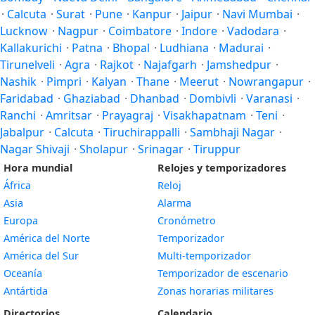
·
Calcuta
·
Surat
·
Pune
·
Kanpur
·
Jaipur
·
Navi Mumbai
·
Lucknow
·
Nagpur
·
Coimbatore
·
Indore
·
Vadodara
·
Kallakurichi
·
Patna
·
Bhopal
·
Ludhiana
·
Madurai
·
Tirunelveli
·
Agra
·
Rajkot
·
Najafgarh
·
Jamshedpur
·
Nashik
·
Pimpri
·
Kalyan
·
Thane
·
Meerut
·
Nowrangapur
·
Faridabad
·
Ghaziabad
·
Dhanbad
·
Dombivli
·
Varanasi
·
Ranchi
·
Amritsar
·
Prayagraj
·
Visakhapatnam
·
Teni
·
Jabalpur
·
Calcuta
·
Tiruchirappalli
·
Sambhaji Nagar
·
Nagar Shivaji
·
Sholapur
·
Srinagar
·
Tiruppur
Hora mundial
Relojes y temporizadores
África
Reloj
Asia
Alarma
Europa
Cronómetro
América del Norte
Temporizador
América del Sur
Multi-temporizador
Oceanía
Temporizador de escenario
Antártida
Zonas horarias militares
Directorios
Calendario