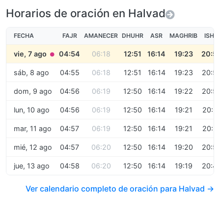
Horarios de oración en Halvad
FECHA
FAJR
AMANECER
DHUHR
ASR
MAGHRIB
ISHA
vie, 7 ago
04:54
06:18
12:51
16:14
19:23
20:5
●
sáb, 8 ago
04:55
06:18
12:51
16:14
19:23
20:5
dom, 9 ago
04:56
06:19
12:50
16:14
19:22
20:5
lun, 10 ago
04:56
06:19
12:50
16:14
19:21
20:5
mar, 11 ago
04:57
06:19
12:50
16:14
19:21
20:5
mié, 12 ago
04:57
06:20
12:50
16:14
19:20
20:5
jue, 13 ago
04:58
06:20
12:50
16:14
19:19
20:4
Ver calendario completo de oración para Halvad →