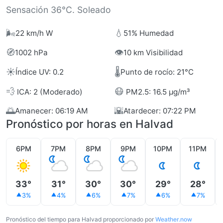
Sensación 36°C. Soleado
🌬️
💧
22 km/h W
51% Humedad
🧭
👁️
1002 hPa
10 km Visibilidad
☀️
🌡️
Índice UV: 0.2
Punto de rocío: 21°C
💨
😷
ICA: 2 (Moderado)
PM2.5: 16.5 µg/m³
🌅
🌇
Amanecer: 06:19 AM
Atardecer: 07:22 PM
Pronóstico por horas en Halvad
6PM
7PM
8PM
9PM
10PM
11PM
33°
31°
30°
30°
29°
28°
3%
4%
6%
7%
6%
7%
Pronóstico del tiempo para Halvad proporcionado por
Weather.now