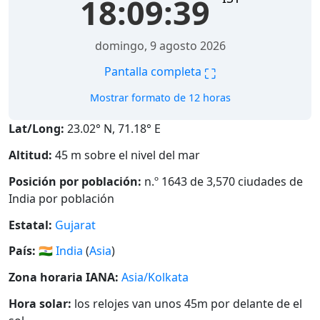
18:09:40
domingo, 9 agosto 2026
⛶
Pantalla completa
Mostrar formato de 12 horas
Lat/Long:
23.02° N, 71.18° E
Altitud:
45 m sobre el nivel del mar
Posición por población:
n.º 1643 de 3,570 ciudades de
India por población
Estatal:
Gujarat
País:
🇮🇳
India
(
Asia
)
Zona horaria IANA:
Asia/Kolkata
Hora solar:
los relojes van unos 45m por delante de el