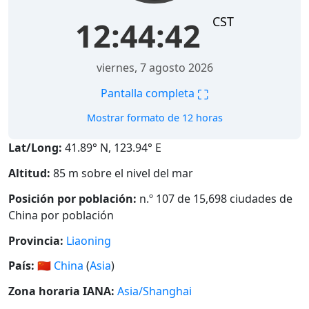
CST
12:44:43
viernes, 7 agosto 2026
⛶
Pantalla completa
Mostrar formato de 12 horas
Lat/Long:
41.89° N, 123.94° E
Altitud:
85 m sobre el nivel del mar
Posición por población:
n.º 107 de 15,698 ciudades de
China por población
Provincia:
Liaoning
País:
🇨🇳
China
(
Asia
)
Zona horaria IANA:
Asia/Shanghai