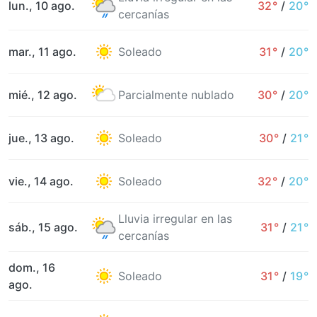
lun., 10 ago.
32°
/
20°
cercanías
mar., 11 ago.
Soleado
31°
/
20°
mié., 12 ago.
Parcialmente nublado
30°
/
20°
jue., 13 ago.
Soleado
30°
/
21°
vie., 14 ago.
Soleado
32°
/
20°
Lluvia irregular en las
sáb., 15 ago.
31°
/
21°
cercanías
dom., 16
Soleado
31°
/
19°
ago.