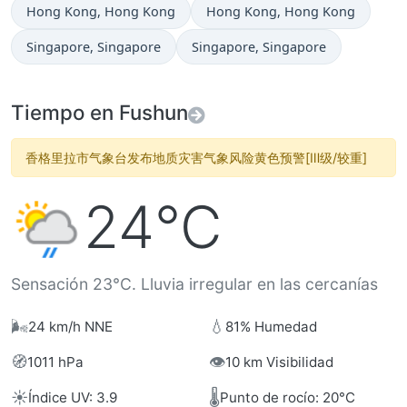
Hora actual en
Hora actual en
Hong Kong
, Hong Kong
Hong Kong
, Hong Kong
Hora actual en
Hora actual en
Singapore
, Singapore
Singapore
, Singapore
Tiempo en Fushun
香格里拉市气象台发布地质灾害气象风险黄色预警[Ⅲ级/较重]
24°C
Sensación 23°C. Lluvia irregular en las cercanías
🌬️
💧
24 km/h NNE
81% Humedad
🧭
👁️
1011 hPa
10 km Visibilidad
☀️
🌡️
Índice UV: 3.9
Punto de rocío: 20°C