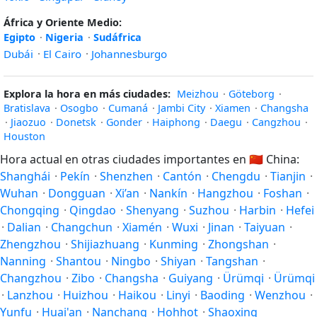
África y Oriente Medio:
Egipto
·
Nigeria
·
Sudáfrica
Dubái
·
El Cairo
·
Johannesburgo
Explora la hora en más ciudades:
Meizhou
·
Göteborg
·
Bratislava
·
Osogbo
·
Cumaná
·
Jambi City
·
Xiamen
·
Changsha
·
Jiaozuo
·
Donetsk
·
Gonder
·
Haiphong
·
Daegu
·
Cangzhou
·
Houston
Hora actual en otras ciudades importantes en
🇨🇳
China:
Shanghái
·
Pekín
·
Shenzhen
·
Cantón
·
Chengdu
·
Tianjin
·
Wuhan
·
Dongguan
·
Xi’an
·
Nankín
·
Hangzhou
·
Foshan
·
Chongqing
·
Qingdao
·
Shenyang
·
Suzhou
·
Harbin
·
Hefei
·
Dalian
·
Changchun
·
Xiamén
·
Wuxi
·
Jinan
·
Taiyuan
·
Zhengzhou
·
Shijiazhuang
·
Kunming
·
Zhongshan
·
Nanning
·
Shantou
·
Ningbo
·
Shiyan
·
Tangshan
·
Changzhou
·
Zibo
·
Changsha
·
Guiyang
·
Ürümqi
·
Ürümqi
·
Lanzhou
·
Huizhou
·
Haikou
·
Linyi
·
Baoding
·
Wenzhou
·
Yunfu
·
Huai'an
·
Nanchang
·
Hohhot
·
Shaoxing