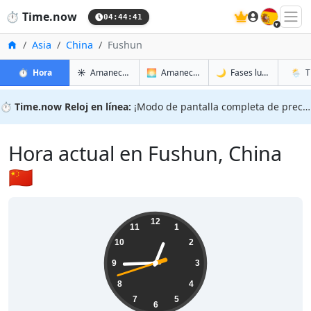
🇪🇸
⏱️
Time.now
04:44:42
Inicio
Asia
China
Fushun
en Fushun
en Fushun
en Fus
en Fus
⏱️
Hora
☀️
Amanecer y atardecer
🌅
Amanecer y atardecer mañana
🌙
Fases lunares
🌦️
T
⏱️
Time.now Reloj en línea:
¡Modo de pantalla completa de precisión!
Hora actual en Fushun, China
🇨🇳
12:44:43
12
11
1
10
2
9
3
8
4
7
5
6