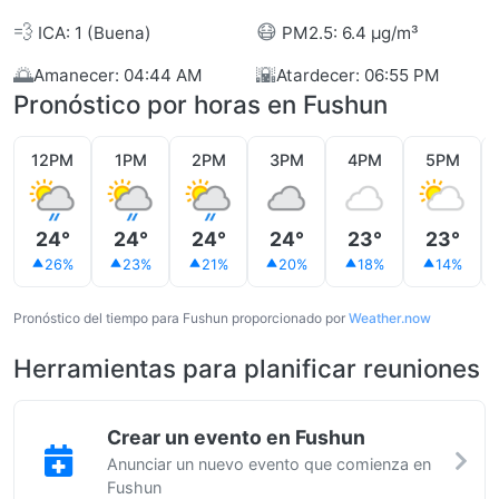
💨
😷
ICA: 1 (Buena)
PM2.5: 6.4 µg/m³
🌅
🌇
Amanecer: 04:44 AM
Atardecer: 06:55 PM
Pronóstico por horas en Fushun
12PM
1PM
2PM
3PM
4PM
5PM
24°
24°
24°
24°
23°
23°
26%
23%
21%
20%
18%
14%
Pronóstico del tiempo para Fushun proporcionado por
Weather.now
Herramientas para planificar reuniones
Crear un evento en Fushun
Anunciar un nuevo evento que comienza en
Fushun