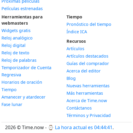
Próximas películas
Películas estrenadas
Herramientas para
Tiempo
webmasters
Pronóstico del tiempo
Widgets gratis
Índice ICA
Widget
Reloj analógico
Recursos
Widget
Reloj digital
Artículos
Widget
Reloj de texto
Artículos destacados
Widget
Reloj de palabras
Guías del comprador
Temporizador de Cuenta
Acerca del editor
Widget
Regresiva
Blog
Widget
Horarios de oración
Nuevas herramientas
Widget
Tiempo
Más herramientas
Widget
Amanecer y atardecer
Acerca de Time.now
Widget
Fase lunar
Contáctanos
Términos y Privacidad
2026 © Time.now - ⌚
La hora actual es 04:44:42
.