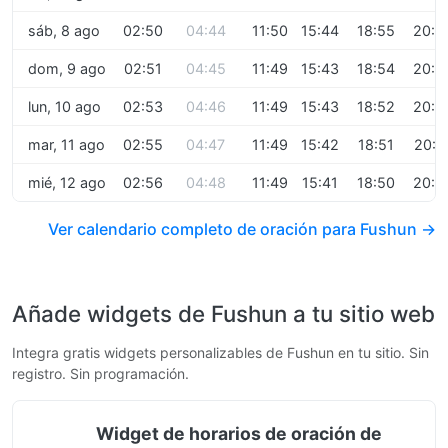
sáb, 8 ago
02:50
04:44
11:50
15:44
18:55
20:2
dom, 9 ago
02:51
04:45
11:49
15:43
18:54
20:2
lun, 10 ago
02:53
04:46
11:49
15:43
18:52
20:2
mar, 11 ago
02:55
04:47
11:49
15:42
18:51
20:2
mié, 12 ago
02:56
04:48
11:49
15:41
18:50
20:2
Ver calendario completo de oración para Fushun →
Añade widgets de Fushun a tu sitio web
Integra gratis widgets personalizables de Fushun en tu sitio. Sin
registro. Sin programación.
Widget de horarios de oración de