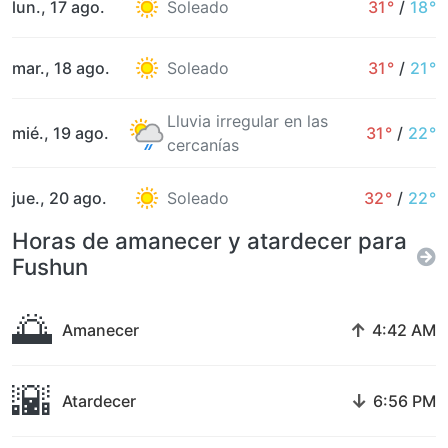
lun., 17 ago.
Soleado
31°
/
18°
mar., 18 ago.
Soleado
31°
/
21°
Lluvia irregular en las
mié., 19 ago.
31°
/
22°
cercanías
jue., 20 ago.
Soleado
32°
/
22°
Horas de amanecer y atardecer para
Fushun
🌅
↑
Amanecer
4:42 AM
🌇
↓
Atardecer
6:56 PM