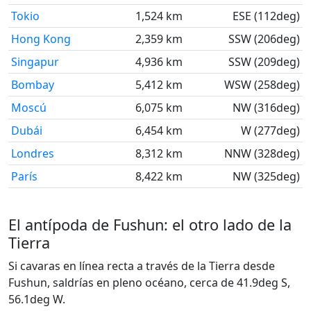
Tokio
1,524 km
ESE (112deg)
Hong Kong
2,359 km
SSW (206deg)
Singapur
4,936 km
SSW (209deg)
Bombay
5,412 km
WSW (258deg)
Moscú
6,075 km
NW (316deg)
Dubái
6,454 km
W (277deg)
Londres
8,312 km
NNW (328deg)
París
8,422 km
NW (325deg)
El antípoda de Fushun: el otro lado de la
Tierra
Si cavaras en línea recta a través de la Tierra desde
Fushun, saldrías en pleno océano, cerca de 41.9deg S,
56.1deg W.