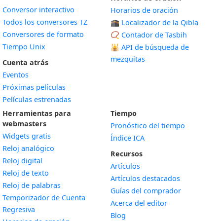
Conversor interactivo
Horarios de oración
Todos los conversores TZ
🕋 Localizador de la Qibla
Conversores de formato
📿 Contador de Tasbih
Tiempo Unix
🕌
API de búsqueda de
mezquitas
Cuenta atrás
Eventos
Próximas películas
Películas estrenadas
Herramientas para
Tiempo
webmasters
Pronóstico del tiempo
Widgets gratis
Índice ICA
Widget
Reloj analógico
Recursos
Widget
Reloj digital
Artículos
Widget
Reloj de texto
Artículos destacados
Widget
Reloj de palabras
Guías del comprador
Temporizador de Cuenta
Acerca del editor
Widget
Regresiva
Blog
Widget