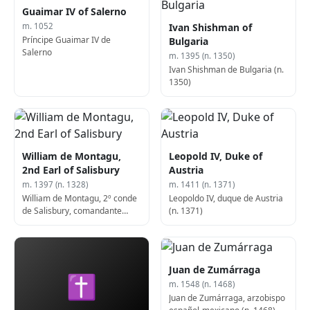
Guaimar IV of Salerno
Ivan Shishman of
m. 1052
Príncipe Guaimar IV de
Bulgaria
Salerno
m. 1395 (n. 1350)
Ivan Shishman de Bulgaria (n.
1350)
William de Montagu,
Leopold IV, Duke of
2nd Earl of Salisbury
Austria
m. 1397 (n. 1328)
m. 1411 (n. 1371)
William de Montagu, 2º conde
Leopoldo IV, duque de Austria
de Salisbury, comandante
(n. 1371)
inglés (f. 1397)
Juan de Zumárraga
✝
m. 1548 (n. 1468)
Juan de Zumárraga, arzobispo