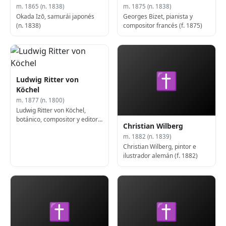
m. 1865 (n. 1838)
m. 1875 (n. 1838)
Okada Izō, samurái japonés
Georges Bizet, pianista y
(n. 1838)
compositor francés (f. 1875)
✝
Ludwig Ritter von
Köchel
m. 1877 (n. 1800)
Ludwig Ritter von Köchel,
botánico, compositor y editor
Christian Wilberg
austríaco (n. 1800)
m. 1882 (n. 1839)
Christian Wilberg, pintor e
ilustrador alemán (f. 1882)
✝
✝