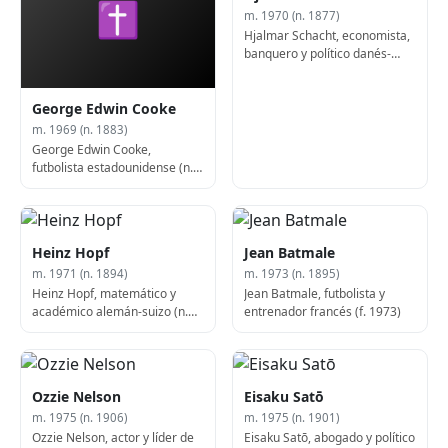
✝
m. 1970 (n. 1877)
Hjalmar Schacht, economista,
banquero y político danés-
alemán (n. 1877)
George Edwin Cooke
m. 1969 (n. 1883)
George Edwin Cooke,
futbolista estadounidense (n.
1883)
Heinz Hopf
Jean Batmale
m. 1971 (n. 1894)
m. 1973 (n. 1895)
Heinz Hopf, matemático y
Jean Batmale, futbolista y
académico alemán-suizo (n.
entrenador francés (f. 1973)
1894)
Ozzie Nelson
Eisaku Satō
m. 1975 (n. 1906)
m. 1975 (n. 1901)
Ozzie Nelson, actor y líder de
Eisaku Satō, abogado y político