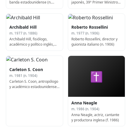
banda estadounidense (n.
japonés, 39º Primer Ministro
1906)
de Japón (n. 1901)
Archibald Hill
Roberto Rossellini
m. 1977 (n. 1886)
m. 1977 (n. 1906)
Archibald Hill, fisiólogo,
Roberto Rossellini, director y
académico y político inglés,
guionista italiano (n. 1906)
laureado con el Premio Nobel
(f. 1977)
Carleton S. Coon
✝
m. 1981 (n. 1904)
Carleton S. Coon, antropólogo
y académico estadounidense
(n. 1904)
Anna Neagle
m. 1986 (n. 1904)
Anna Neagle, actriz, cantante
y productora inglesa (f. 1986)