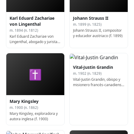
Karl Eduard Zachariae
Johann Strauss II
von Lingenthal
m. 1899 (n. 1825)
Johann Strauss II, compositor
m. 1894 (n. 1812)
y educador austriaco (f. 1899)
Karl Eduard Zachariae von
Lingenthal, abogado y jurista
alemán (f. 1894)
Vital-Justin Grandin
✝
m. 1902 (n. 1829)
Vital-Justin Grandin, obispo y
misionero francés-canadiense
(n. 1829)
Mary Kingsley
m. 1900 (n. 1862)
Mary Kingsley, exploradora y
autora inglesa (f. 1900)