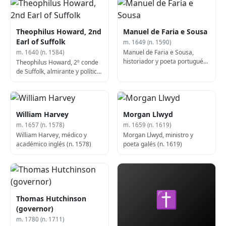
Theophilus Howard, 2nd
Manuel de Faria e Sousa
Earl of Suffolk
m. 1649 (n. 1590)
Manuel de Faria e Sousa,
m. 1640 (n. 1584)
historiador y poeta portugués
Theophilus Howard, 2º conde
(n. 1590)
de Suffolk, almirante y político
inglés, Lord Lieutenant de
Cumberland (f. 1640)
William Harvey
Morgan Llwyd
m. 1657 (n. 1578)
m. 1659 (n. 1619)
William Harvey, médico y
Morgan Llwyd, ministro y
académico inglés (n. 1578)
poeta galés (n. 1619)
✝
Thomas Hutchinson
(governor)
m. 1780 (n. 1711)