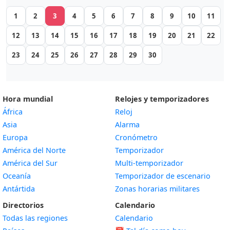
1
2
3
4
5
6
7
8
9
10
11
12
13
14
15
16
17
18
19
20
21
22
23
24
25
26
27
28
29
30
Hora mundial
Relojes y temporizadores
África
Reloj
Asia
Alarma
Europa
Cronómetro
América del Norte
Temporizador
América del Sur
Multi-temporizador
Oceanía
Temporizador de escenario
Antártida
Zonas horarias militares
Directorios
Calendario
Todas las regiones
Calendario