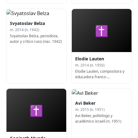
comentarista deportivo y actor
estadounidense (f. 2013)
Svyatoslav Belza
✝
m. 2014 (n. 1942)
Svyatoslav Belza, periodista,
autor y crítico ruso (nac. 1942)
Elodie Lauten
m. 2014 (n. 1950)
Elodie Lauten, compositora y
educadora franco-
estadounidense (n. 1950)
Avi Beker
✝
m. 2015 (n. 1951)
Avi Beker, politólogo y
académico israelí (n. 1951)