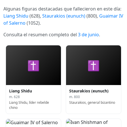
Algunas figuras destacadas que fallecieron en este día:
Liang Shidu
(628),
Staurakios (eunuch)
(800),
Guaimar IV
of Salerno
(1052).
Consulta el resumen completo del
3 de junio
.
✝
✝
Liang Shidu
Staurakios (eunuch)
m. 628
m. 800
Liang Shidu, líder rebelde
Staurakios, general bizantino
chino