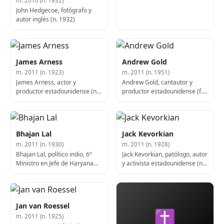
m. 2010 (n. 1932)
John Hedgecoe, fotógrafo y
autor inglés (n. 1932)
James Arness
Andrew Gold
m. 2011 (n. 1923)
m. 2011 (n. 1951)
James Arness, actor y
Andrew Gold, cantautor y
productor estadounidense (n.
productor estadounidense (f.
1923)
2011)
Bhajan Lal
Jack Kevorkian
m. 2011 (n. 1930)
m. 2011 (n. 1928)
Bhajan Lal, político indio, 6º
Jack Kevorkian, patólogo, autor
Ministro en Jefe de Haryana
y activista estadounidense (n.
(n. 1930)
1928)
Jan van Roessel
✝
m. 2011 (n. 1925)