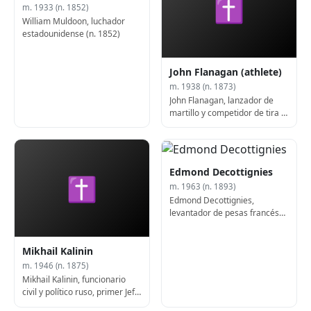
✝
m. 1933 (n. 1852)
William Muldoon, luchador
estadounidense (n. 1852)
John Flanagan (athlete)
m. 1938 (n. 1873)
John Flanagan, lanzador de
martillo y competidor de tira y
afloja irlandés-
estadounidense (b. 1873)
Edmond Decottignies
✝
m. 1963 (n. 1893)
Edmond Decottignies,
levantador de pesas francés
(n. 1893)
Mikhail Kalinin
m. 1946 (n. 1875)
Mikhail Kalinin, funcionario
civil y político ruso, primer Jefe
de Estado de la Unión