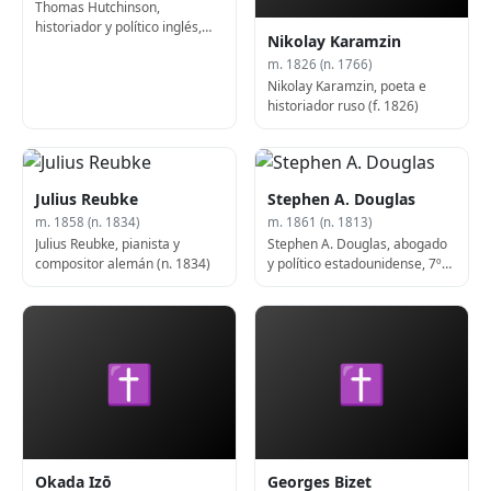
Thomas Hutchinson,
historiador y político inglés,
Nikolay Karamzin
gobernador de la Provincia de
m. 1826 (n. 1766)
Massachusetts Bay (f. 1780)
Nikolay Karamzin, poeta e
historiador ruso (f. 1826)
Julius Reubke
Stephen A. Douglas
m. 1858 (n. 1834)
m. 1861 (n. 1813)
Julius Reubke, pianista y
Stephen A. Douglas, abogado
compositor alemán (n. 1834)
y político estadounidense, 7º
Secretario de Estado de
Illinois (n. 1813)
✝
✝
Okada Izō
Georges Bizet