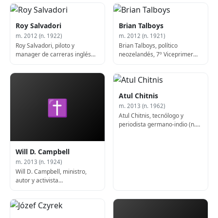
Roy Salvadori
Brian Talboys
m. 2012 (n. 1922)
m. 2012 (n. 1921)
Roy Salvadori, piloto y
Brian Talboys, político
manager de carreras inglés
neozelandés, 7º Viceprimer
(n. 1922)
Ministro de Nueva Zelanda (f.
2012)
Atul Chitnis
✝
m. 2013 (n. 1962)
Atul Chitnis, tecnólogo y
periodista germano-indio (n.
1962)
Will D. Campbell
m. 2013 (n. 1924)
Will D. Campbell, ministro,
autor y activista
estadounidense (n. 1924)