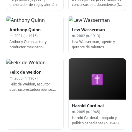
entrenador de rugby alemán-
concursos estadounidense (f.
francés (b. 1925)
1997)
Anthony Quinn
Lew Wasserman
m. 2001 (n. 1915)
m. 2002 (n. 1913)
Anthony Quinn, actor y
Lew Wasserman, agente y
productor mexicano-
gerente de talentos
estadounidense (b. 1915)
estadounidense (n. 1913)
Felix de Weldon
✝
m. 2003 (n. 1907)
Felix de Weldon, escultor
austriaco-estadounidense,
diseñador del Memorial de
Guerra del Cuerpo de Marines
(n. 1907)
Harold Cardinal
m. 2005 (n. 1945)
Harold Cardinal, abogado y
político canadiense (n. 1945)