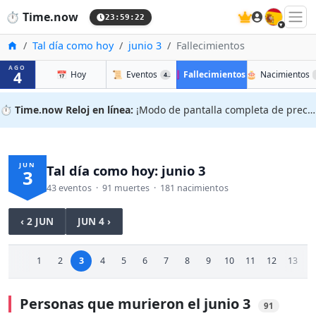
🇪🇸
⏱️
Time.now
23:59:23
Inicio
Tal día como hoy
junio 3
Fallecimientos
AGO
4
📅
Hoy
📜
Eventos
✝️
Fallecimientos
🎂
Nacimientos
43
91
⏱️
Time.now Reloj en línea:
¡Modo de pantalla completa de precisión!
JUN
Tal día como hoy: junio 3
3
43 eventos · 91 muertes · 181 nacimientos
‹ 2 JUN
JUN 4 ›
1
2
3
4
5
6
7
8
9
10
11
12
13
1
Personas que murieron el junio 3
91