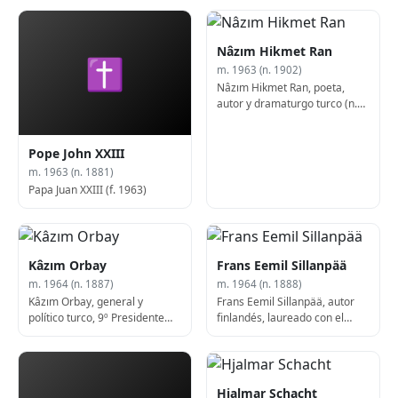
Soviética (f. 1946)
Nâzım Hikmet Ran
✝
m. 1963 (n. 1902)
Nâzım Hikmet Ran, poeta,
autor y dramaturgo turco (n.
1902)
Pope John XXIII
m. 1963 (n. 1881)
Papa Juan XXIII (f. 1963)
Kâzım Orbay
Frans Eemil Sillanpää
m. 1964 (n. 1887)
m. 1964 (n. 1888)
Kâzım Orbay, general y
Frans Eemil Sillanpää, autor
político turco, 9º Presidente
finlandés, laureado con el
del Parlamento turco (n. 1887)
Premio Nobel (f. 1964)
Hjalmar Schacht