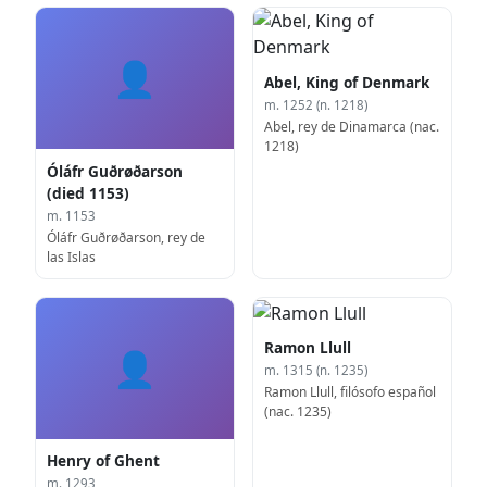
👤
Abel, King of Denmark
m. 1252 (n. 1218)
Abel, rey de Dinamarca (nac.
1218)
Óláfr Guðrøðarson
(died 1153)
m. 1153
Óláfr Guðrøðarson, rey de
las Islas
Ramon Llull
👤
m. 1315 (n. 1235)
Ramon Llull, filósofo español
(nac. 1235)
Henry of Ghent
m. 1293