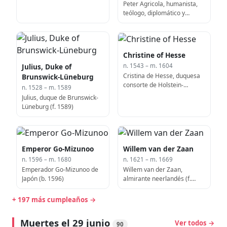
Peter Agricola, humanista,
teólogo, diplomático y
estadista alemán (f. 1585)
Christine of Hesse
Julius, Duke of
n. 1543 – m. 1604
Cristina de Hesse, duquesa
Brunswick-Lüneburg
consorte de Holstein-
n. 1528 – m. 1589
Gottorp (f. 1604)
Julius, duque de Brunswick-
Lüneburg (f. 1589)
Emperor Go-Mizunoo
Willem van der Zaan
n. 1596 – m. 1680
n. 1621 – m. 1669
Emperador Go-Mizunoo de
Willem van der Zaan,
Japón (b. 1596)
almirante neerlandés (f.
1669)
+ 197 más cumpleaños →
Muertes el 29 junio
Ver todos →
90