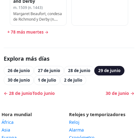
and Derby
m. 1509 (n. 1443)
Margaret Beaufort, condesa
de Richmond y Derby (n.
1443)
+ 78 más muertes →
Explora más días
26 de junio
27 de junio
28 de junio
29 de junio
30 de junio
1 de julio
2 de julio
← 28 de junio
Todo junio
30 de junio →
Hora mundial
Relojes y temporizadores
África
Reloj
Asia
Alarma
Europa
Cronómetro