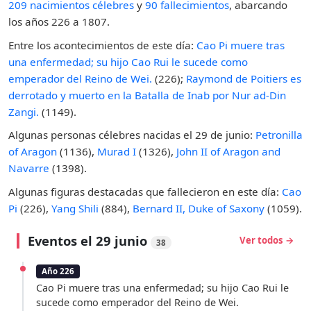
209 nacimientos célebres
y
90 fallecimientos
, abarcando
los años 226 a 1807.
Entre los acontecimientos de este día:
Cao Pi muere tras
una enfermedad; su hijo Cao Rui le sucede como
emperador del Reino de Wei.
(226);
Raymond de Poitiers es
derrotado y muerto en la Batalla de Inab por Nur ad-Din
Zangi.
(1149).
Algunas personas célebres nacidas el 29 de junio:
Petronilla
of Aragon
(1136),
Murad I
(1326),
John II of Aragon and
Navarre
(1398).
Algunas figuras destacadas que fallecieron en este día:
Cao
Pi
(226),
Yang Shili
(884),
Bernard II, Duke of Saxony
(1059).
Eventos el 29 junio
Ver todos →
38
Año 226
Cao Pi muere tras una enfermedad; su hijo Cao Rui le
sucede como emperador del Reino de Wei.