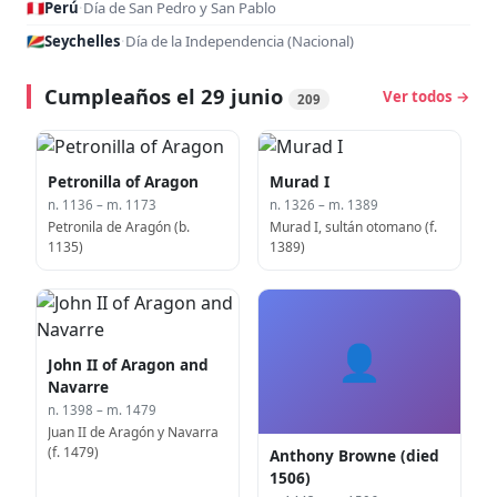
🇵🇪
Perú
·
Día de San Pedro y San Pablo
🇸🇨
Seychelles
·
Día de la Independencia (Nacional)
Cumpleaños el 29 junio
Ver todos →
209
Petronilla of Aragon
Murad I
n. 1136 – m. 1173
n. 1326 – m. 1389
Petronila de Aragón (b.
Murad I, sultán otomano (f.
1135)
1389)
👤
John II of Aragon and
Navarre
n. 1398 – m. 1479
Juan II de Aragón y Navarra
(f. 1479)
Anthony Browne (died
1506)