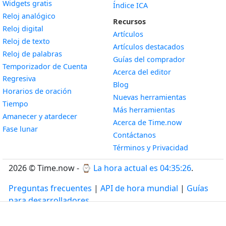
Widgets gratis
Índice ICA
Widget
Reloj analógico
Recursos
Widget
Reloj digital
Artículos
Widget
Reloj de texto
Artículos destacados
Widget
Reloj de palabras
Guías del comprador
Temporizador de Cuenta
Acerca del editor
Widget
Regresiva
Blog
Widget
Horarios de oración
Nuevas herramientas
Widget
Tiempo
Más herramientas
Widget
Amanecer y atardecer
Acerca de Time.now
Widget
Fase lunar
Contáctanos
Términos y Privacidad
2026 © Time.now - ⌚
La hora actual es 04:35:26
.
Preguntas frecuentes
|
API de hora mundial
|
Guías
para desarrolladores