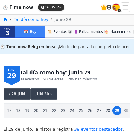
🇪🇸
⏱️
Time.now
04:35:26
Inicio
Tal día como hoy
junio 29
AGO
3
📅
Hoy
📜
Eventos
✝️
Fallecimientos
🎂
Nacimientos
38
90
⏱️
Time.now Reloj en línea:
¡Modo de pantalla completa de precisión!
JUN
Tal día como hoy: junio 29
29
38 eventos · 90 muertes · 209 nacimientos
‹ 28 JUN
JUN 30 ›
16
17
18
19
20
21
22
23
24
25
26
27
28
29
30
El 29 de junio, la historia registra
38 eventos destacados
,