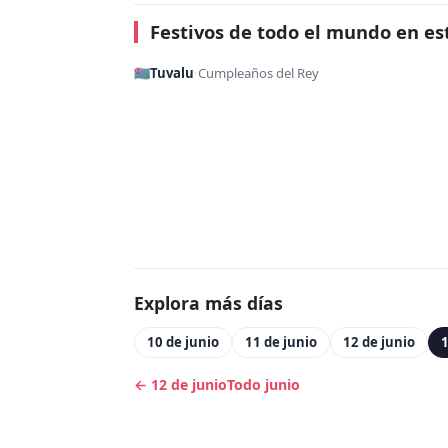
Festivos de todo el mundo en es
🇹🇻
Tuvalu
·
Cumpleaños del Rey
Explora más días
10 de junio
11 de junio
12 de junio
1
← 12 de junio
Todo junio