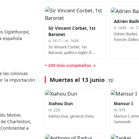
astrónomo italiano (f. 1617)
Adrien Baill
Sir Vincent Corbet, 1st
n. 1649 – m. 1
es Oglethorpe,
Adrien Baillet, 
Baronet
da española
francés (falle
n. 1617 – m. 1656
Sir Vincent Corbet, 1er
Baronet, político inglés (f.
1656)
+ 249 más cumpleaños →
e las colonias
Muertes el 13 junio
ir la importación
72
Xiahou Dun
Mansur I
m. 220
m. 976
du Motier,
Xiahou Dun, general chino
Mansur I, emir
 de Charleston,
Samanids
 Continental a