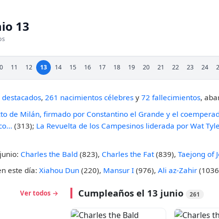
nio 13
os
0
11
12
13
14
15
16
17
18
19
20
21
22
23
24
 destacados
,
261 nacimientos célebres
y
72 fallecimientos
, aba
cto de Milán, firmado por Constantino el Grande y el coemperado
o...
(313);
La Revuelta de los Campesinos liderada por Wat Tyle
junio:
Charles the Bald
(823),
Charles the Fat
(839),
Taejong of 
en este día:
Xiahou Dun
(220),
Mansur I
(976),
Ali az-Zahir
(1036
Cumpleaños el 13 junio
Ver todos →
261