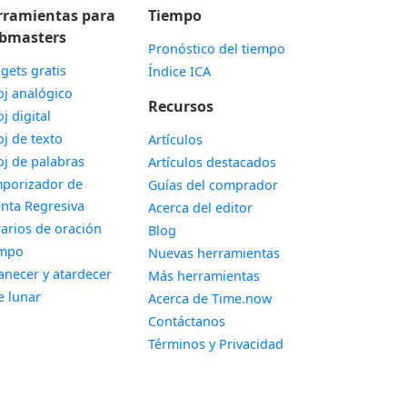
rramientas para
Tiempo
bmasters
Pronóstico del tiempo
gets gratis
Índice ICA
Widget
oj analógico
Recursos
Widget
oj digital
Widget
oj de texto
Artículos
Widget
oj de palabras
Artículos destacados
porizador de
Guías del comprador
Widget
nta Regresiva
Acerca del editor
Widget
arios de oración
Blog
Widget
empo
Nuevas herramientas
Widget
necer y atardecer
Más herramientas
Widget
e lunar
Acerca de Time.now
Contáctanos
Términos y Privacidad