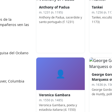
Anthony of Padua
Tankei
m. 1231 (n. 1195)
m. 1256 (n. 11
Anthony de Padua, sacerdote y
Tankei, esculto
s de la
santo portugués (f. 1231)
1173)
ompañeros ven las
quisa del Océano
👤
George Gord
Marquess o
uver, Columbia
m. 1636 (n. 15
George Gordo
de Huntly, polí
Veronica Gambara
1562)
m. 1550 (n. 1485)
Veronica Gambara, poeta y
estadista italiana (d. 1550)