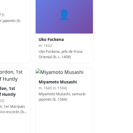
👤
73)
r japonés (b.
Uko Fockena
m. 1432
Uko Fockena, jefe de Frisia
Oriental (b. c. 1408)
Miyamoto Musashi
on, 1st
m. 1645 (n. 1584)
Miyamoto Musashi, samurái
f Huntly
japonés (b. 1584)
62)
n, 1er Marqués
tico escocés (b.