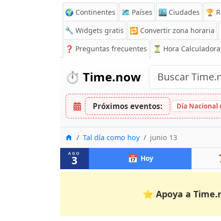
🌍 Continentes
🗺️ Países
🏙️ Ciudades
🏆 R
🔧 Widgets gratis
🔁
Convertir zona horaria
❓
Preguntas frecuentes
⏳ Hora Calculadora
⏱️
Time.now
Próximos eventos:
Día Nacional 
Inicio
Tal día como hoy
junio 13
AGO
📅
3
Hoy
⭐
Apoya a Time.