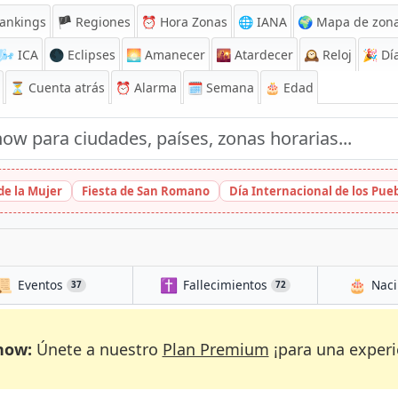
ankings
🏴 Regiones
⏰
Hora Zonas
🌐 IANA
🌍 Mapa de zona
🌬️
ICA
🌑 Eclipses
🌅
Amanecer
🌇
Atardecer
🕰️
Reloj
🎉
Día
⏳
Cuenta atrás
⏰
Alarma
🗓️ Semana
🎂 Edad
de la Mujer
Fiesta de San Romano
Día Internacional de los Pu
📜
✝️
🎂
Eventos
Fallecimientos
Naci
37
72
now:
Únete a nuestro
Plan Premium
¡para una experi