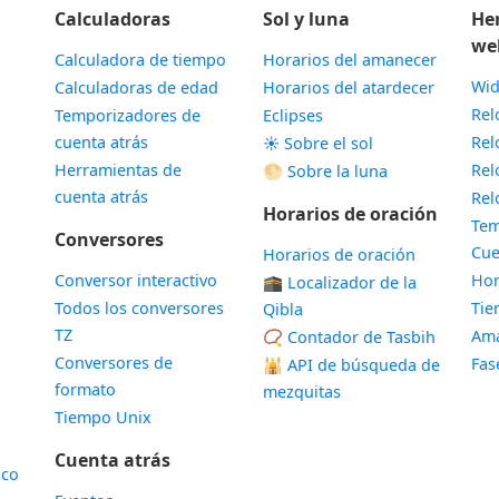
Calculadoras
Sol y luna
He
we
Calculadora de tiempo
Horarios del amanecer
Wid
Calculadoras de edad
Horarios del atardecer
Rel
Temporizadores de
Eclipses
cuenta atrás
Rel
☀️ Sobre el sol
Herramientas de
Rel
🌕 Sobre la luna
cuenta atrás
Rel
Horarios de oración
Tem
Conversores
Cue
Horarios de oración
Conversor interactivo
Hor
🕋 Localizador de la
Todos los conversores
Ti
Qibla
TZ
Ama
📿 Contador de Tasbih
Conversores de
Fas
🕌
API de búsqueda de
formato
mezquitas
Tiempo Unix
Cuenta atrás
ico