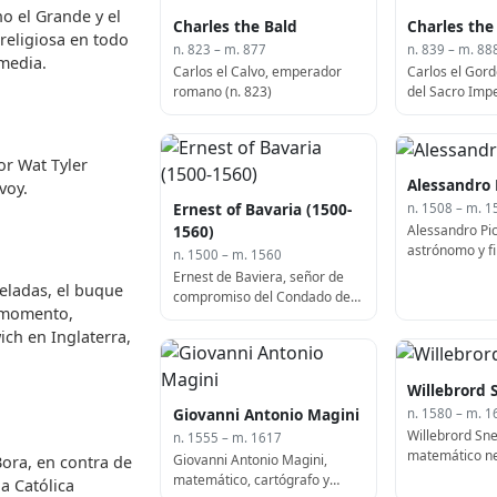
o el Grande y el
Charles the Bald
Charles the
religiosa en todo
n. 823 – m. 877
n. 839 – m. 88
media.
Carlos el Calvo, emperador
Carlos el Gor
romano (n. 823)
del Sacro Impe
888)
or Wat Tyler
Alessandro 
voy.
Ernest of Bavaria (1500-
n. 1508 – m. 1
Alessandro Pic
1560)
astrónomo y fil
n. 1500 – m. 1560
1579)
Ernest de Baviera, señor de
eladas, el buque
compromiso del Condado de
 momento,
Glatz (f. 1560)
ich en Inglaterra,
Willebrord S
Giovanni Antonio Magini
n. 1580 – m. 1
Willebrord Sne
n. 1555 – m. 1617
matemático ne
Giovanni Antonio Magini,
ora, en contra de
1580)
matemático, cartógrafo y
ia Católica