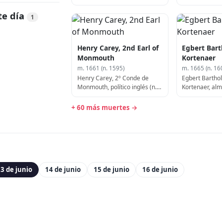
te día
1
Henry Carey, 2nd Earl of
Egbert Bar
Monmouth
Kortenaer
m. 1661 (n. 1595)
m. 1665 (n. 16
Henry Carey, 2º Conde de
Egbert Barth
Monmouth, político inglés (n.
Kortenaer, al
1595)
(b. 1604)
+ 60 más muertes →
3 de junio
14 de junio
15 de junio
16 de junio