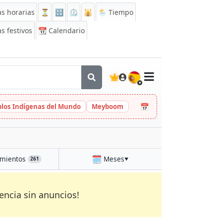
s horarias
⏳
🔡
⏲️
🕌
🌦️ Tiempo
s festivos
📆
Calendario
🇪🇸
📅
eblos Indígenas del Mundo
Meyboom
🗓️
mientos
Meses
261
▼
encia sin anuncios!