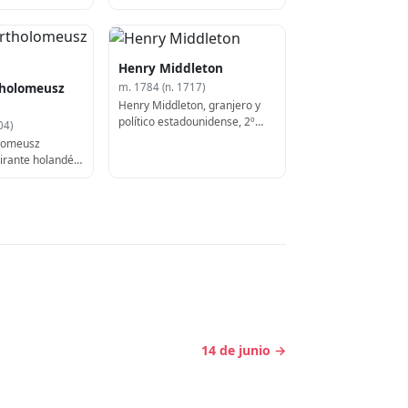
Henry Middleton
tholomeusz
m. 1784 (n. 1717)
Henry Middleton, granjero y
político estadounidense, 2º
04)
Presidente del Congreso
olomeusz
Continental (b. 1717)
mirante holandés
14 de junio →