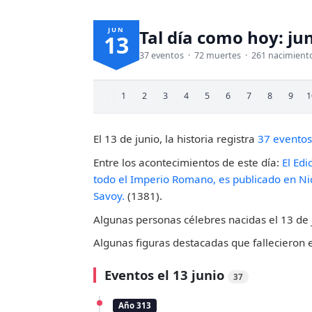
JUN
Tal día como hoy: ju
13
37 eventos · 72 muertes · 261 nacimient
1
2
3
4
5
6
7
8
9
1
El 13 de junio, la historia registra
37 eventos
Entre los acontecimientos de este día:
El Edi
todo el Imperio Romano, es publicado en Nic
Savoy.
(1381).
Algunas personas célebres nacidas el 13 de 
Algunas figuras destacadas que fallecieron 
Eventos el 13 junio
37
Año 313