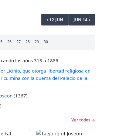
‹ 12 JUN
JUN 14 ›
25
26
27
28
29
30
rcando los años 313 a 1886.
r Licinio, que otorga libertad religiosa en
r culmina con la quema del Palacio de la
Joseon
(1367).
).
Ver todos →