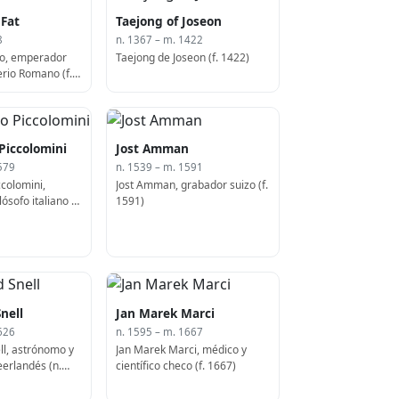
 Fat
Taejong of Joseon
8
n. 1367 – m. 1422
do, emperador
Taejong de Joseon (f. 1422)
rio Romano (f.
Piccolomini
Jost Amman
579
n. 1539 – m. 1591
colomini,
Jost Amman, grabador suizo (f.
ósofo italiano (f.
1591)
nell
Jan Marek Marci
626
n. 1595 – m. 1667
ll, astrónomo y
Jan Marek Marci, médico y
erlandés (n.
científico checo (f. 1667)