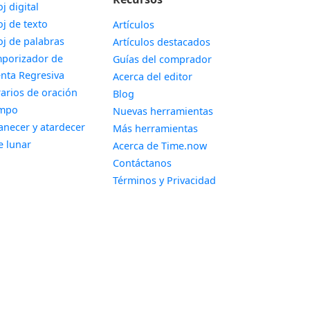
Widget
oj digital
Widget
oj de texto
Artículos
Widget
oj de palabras
Artículos destacados
porizador de
Guías del comprador
Widget
nta Regresiva
Acerca del editor
Widget
arios de oración
Blog
Widget
empo
Nuevas herramientas
Widget
necer y atardecer
Más herramientas
Widget
e lunar
Acerca de Time.now
Contáctanos
Términos y Privacidad