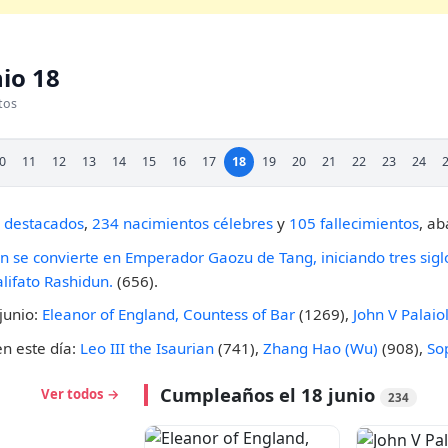
nio 18
tos
0
11
12
13
14
15
16
17
18
19
20
21
22
23
24
 destacados
,
234 nacimientos célebres
y
105 fallecimientos
, a
an se convierte en Emperador Gaozu de Tang, iniciando tres sigl
alifato Rashidun.
(656).
junio:
Eleanor of England, Countess of Bar
(1269),
John V Palaio
en este día:
Leo III the Isaurian
(741),
Zhang Hao (Wu)
(908),
So
Cumpleaños el 18 junio
Ver todos →
234