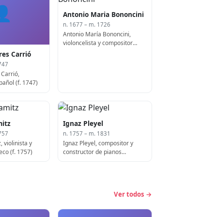
👤
Antonio Maria Bononcini
n. 1677 – m. 1726
Antonio María Bononcini,
violoncelista y compositor
italiano (f. 1726)
res Carrió
747
 Carrió,
añol (f. 1747)
itz
Ignaz Pleyel
757
n. 1757 – m. 1831
 violinista y
Ignaz Pleyel, compositor y
co (f. 1757)
constructor de pianos
austriaco-francés (b. 1757)
Ver todos →