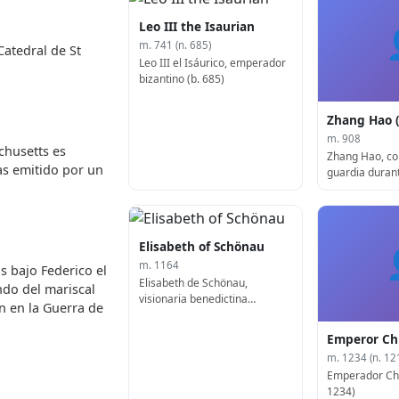
Leo III the Isaurian
m. 741 (n. 685)
Catedral de St
Leo III el Isáurico, emperador
bizantino (b. 685)
Zhang Hao 
m. 908
chusetts es
Zhang Hao, c
as emitido por un
guardia durant
Tang de China
Elisabeth of Schönau
m. 1164
s bajo Federico el
Elisabeth de Schönau,
ndo del mariscal
visionaria benedictina
 en la Guerra de
alemana (f. c. 1129)
Emperor Ch
m. 1234 (n. 12
Emperador Chū
1234)