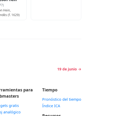
77)
on Hein,
ndés (f. 1629)
19 de junio →
rramientas para
Tiempo
bmasters
Pronóstico del tiempo
gets gratis
Índice ICA
Widget
oj analógico
Recursos