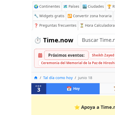
🌍 Continentes
🗺️ Países
🏙️ Ciudades
🏆 R
🔧 Widgets gratis
🔁
Convertir zona horaria
❓
Preguntas frecuentes
⏳ Hora Calculadora
⏱️
Time.now
Próximos eventos:
Sheikh Zayed 
Ceremonia del Memorial de la Paz de Hiros
Inicio
Tal día como hoy
junio 18
AGO
📅
3
Hoy
⭐
Apoya a Time.