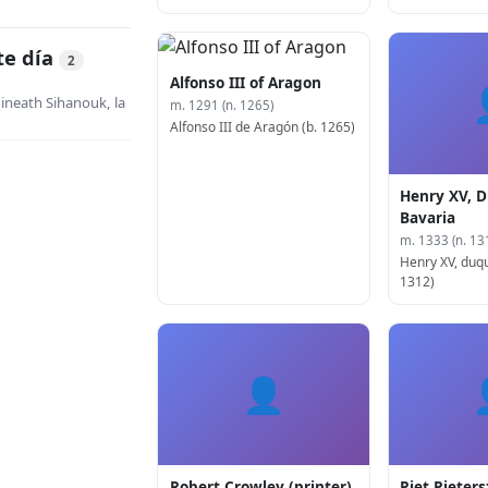
te día
2
Alfonso III of Aragon
neath Sihanouk, la
m. 1291 (n. 1265)
Alfonso III de Aragón (b. 1265)
Henry XV, D
Bavaria
m. 1333 (n. 13
Henry XV, duqu
1312)
👤
Robert Crowley (printer)
Piet Pieter