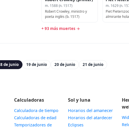
m. 1588 (n. 1517)
m. 1629 (n. 15
Robert Crowley, ministro y
Piet Pieterszo
poeta inglés (b. 1517)
almirante hola
+ 93 más muertes →
8 de junio
19 de junio
20 de junio
21 de junio
Calculadoras
Sol y luna
He
we
Calculadora de tiempo
Horarios del amanecer
Wid
Calculadoras de edad
Horarios del atardecer
Rel
Temporizadores de
Eclipses