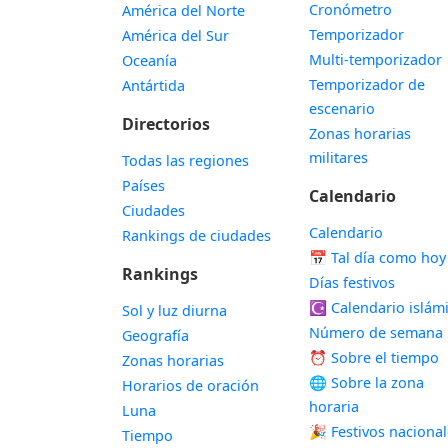
Cronómetro
América del Norte
Temporizador
América del Sur
Multi-temporizador
Oceanía
Temporizador de
Antártida
escenario
Directorios
Zonas horarias
militares
Todas las regiones
Países
Calendario
Ciudades
Calendario
Rankings de ciudades
📅
Tal día como hoy
Rankings
Días festivos
☪️
Calendario islám
Sol y luz diurna
Número de semana
Geografía
⏰ Sobre el tiempo
Zonas horarias
🌐 Sobre la zona
Horarios de oración
horaria
Luna
🎉 Festivos naciona
Tiempo