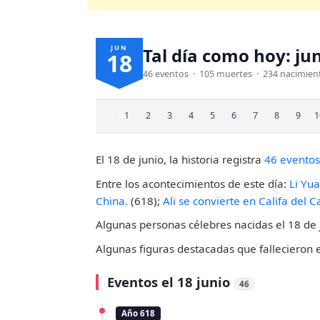
JUN
Tal día como hoy: ju
18
46 eventos · 105 muertes · 234 nacimien
1
2
3
4
5
6
7
8
9
1
El 18 de junio, la historia registra
46 eventos
Entre los acontecimientos de este día:
Li Yu
China.
(618);
Ali se convierte en Califa del C
Algunas personas célebres nacidas el 18 de 
Algunas figuras destacadas que fallecieron 
Eventos el 18 junio
46
Año 618