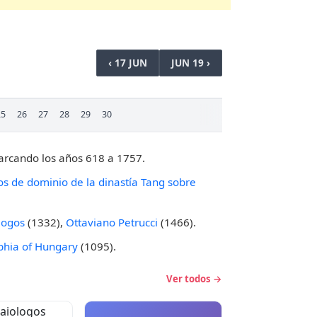
‹ 17 JUN
JUN 19 ›
25
26
27
28
29
30
barcando los años 618 a 1757.
os de dominio de la dinastía Tang sobre
logos
(1332),
Ottaviano Petrucci
(1466).
phia of Hungary
(1095).
Ver todos →