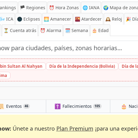
ankings
🏴 Regiones
⏰
Hora Zonas
🌐 IANA
🌍 Mapa de zona
🌬️
ICA
🌑 Eclipses
🌅
Amanecer
🌇
Atardecer
🕰️
Reloj
🎉
Día
⏳
Cuenta atrás
⏰
Alarma
🗓️ Semana
🎂 Edad
bin Sultan Al Nahyan
Día de la Independencia (Bolivia)
Día de 
hima
📜
✝️
🎂
Eventos
Fallecimientos
Naci
46
105
now:
Únete a nuestro
Plan Premium
¡para una experi