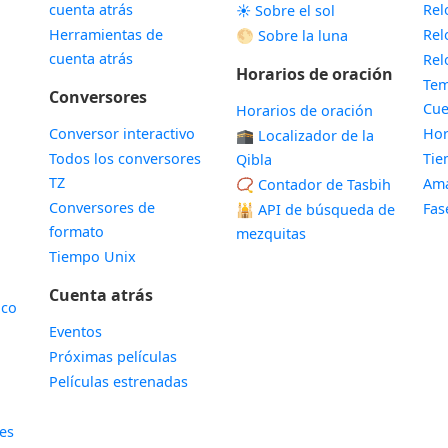
cuenta atrás
Rel
☀️ Sobre el sol
Herramientas de
Rel
🌕 Sobre la luna
cuenta atrás
Rel
Horarios de oración
Tem
Conversores
Cue
Horarios de oración
Conversor interactivo
Hor
🕋 Localizador de la
Todos los conversores
Ti
Qibla
TZ
Ama
📿 Contador de Tasbih
Conversores de
Fas
🕌
API de búsqueda de
formato
mezquitas
Tiempo Unix
Cuenta atrás
ico
Eventos
Próximas películas
Películas estrenadas
les