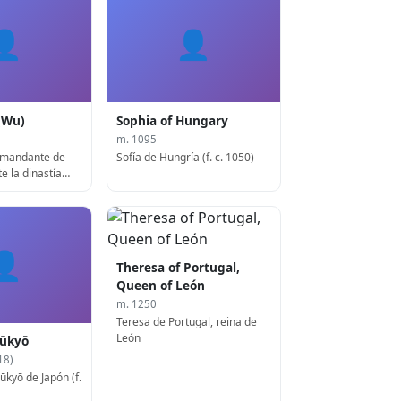
👤
👤
(Wu)
Sophia of Hungary
m. 1095
omandante de
Sofía de Hungría (f. c. 1050)
e la dinastía
👤
Theresa of Portugal,
Queen of León
m. 1250
Teresa de Portugal, reina de
León
ūkyō
18)
kyō de Japón (f.