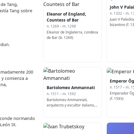
 de Tang,
John V Pala
astía Tang sobre
Eleanor of England,
n. 1332 – m. 1
Juan V Paleól
Countess of Bar
bizantino (f. 1
n. 1269 – m. 1298
Eleanor de Inglaterra, condesa
de Bar (b. 1269)
hidun.
oximadamente 200
 y comienza a
Emperor Ōg
ina,
Bartolomeo Ammannati
n. 1517 – m. 1
Emperador Ōg
n. 1511 – m. 1592
(f. 1593)
Bartolomeo Ammannati,
arquitecto y escultor italiano,
diseñó el Ponte Santa Trinita (f.
1592)
del conde normando
León IX.