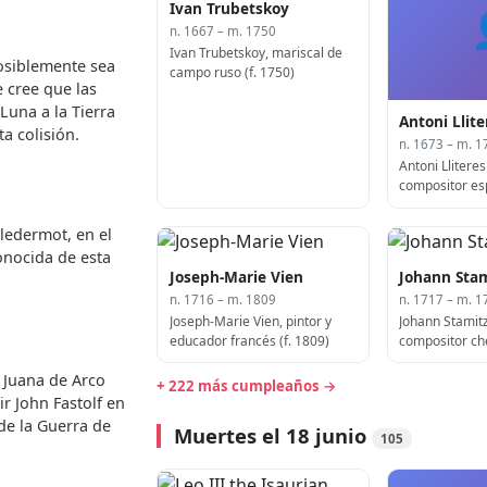
Ivan Trubetskoy
n. 1667 – m. 1750
Ivan Trubetskoy, mariscal de
osiblemente sea
campo ruso (f. 1750)
 cree que las
 Luna a la Tierra
Antoni Llite
a colisión.
n. 1673 – m. 1
Antoni Lliteres
compositor esp
ledermot, en el
onocida de esta
Joseph-Marie Vien
Johann Stam
n. 1716 – m. 1809
n. 1717 – m. 1
Joseph-Marie Vien, pintor y
Johann Stamitz,
educador francés (f. 1809)
compositor che
e Juana de Arco
+ 222 más cumpleaños →
ir John Fastolf en
de la Guerra de
Muertes el 18 junio
105