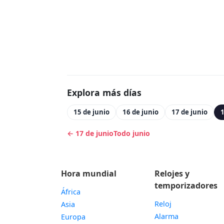
Explora más días
15 de junio
16 de junio
17 de junio
1
← 17 de junio
Todo junio
Hora mundial
Relojes y
temporizadores
África
Reloj
Asia
Alarma
Europa