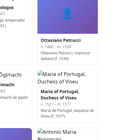
iologos
👤
391
ogo, emperador
391)
Ottaviano Petrucci
n. 1466 – m. 1539
Ottaviano Petrucci, impresor
italiano (f. 1539)
imachi
Maria of Portugal,
593
imachi de Japón
Duchess of Viseu
n. 1521 – m. 1577
Maria de Portugal, duquesa de
Viseu (f. 1577)