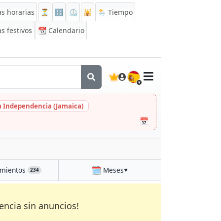
s horarias
⏳
🔡
⏲️
🕌
🌦️ Tiempo
s festivos
📆
Calendario
🇪🇸
la Independencia (Jamaica)
📅
🗓️
mientos
Meses
234
▼
encia sin anuncios!