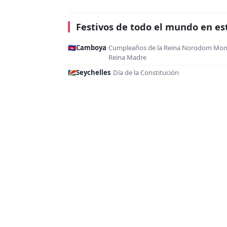
Festivos de todo el mundo en es
🇰🇭
Camboya
·
Cumpleaños de la Reina Norodom Moni
Reina Madre
🇸🇨
Seychelles
·
Día de la Constitución