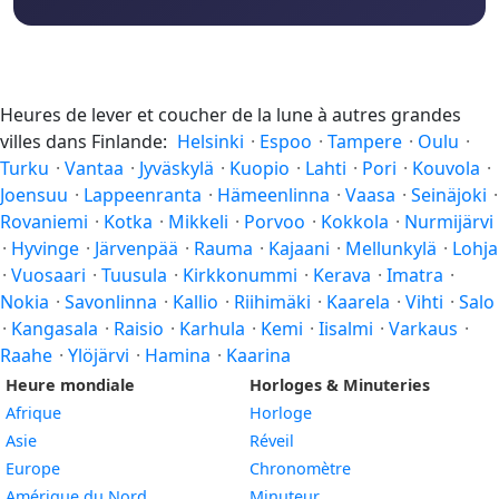
Heures de lever et coucher de la lune à autres grandes
villes dans Finlande:
Helsinki
·
Espoo
·
Tampere
·
Oulu
·
Turku
·
Vantaa
·
Jyväskylä
·
Kuopio
·
Lahti
·
Pori
·
Kouvola
·
Joensuu
·
Lappeenranta
·
Hämeenlinna
·
Vaasa
·
Seinäjoki
·
Rovaniemi
·
Kotka
·
Mikkeli
·
Porvoo
·
Kokkola
·
Nurmijärvi
·
Hyvinge
·
Järvenpää
·
Rauma
·
Kajaani
·
Mellunkylä
·
Lohja
·
Vuosaari
·
Tuusula
·
Kirkkonummi
·
Kerava
·
Imatra
·
Nokia
·
Savonlinna
·
Kallio
·
Riihimäki
·
Kaarela
·
Vihti
·
Salo
·
Kangasala
·
Raisio
·
Karhula
·
Kemi
·
Iisalmi
·
Varkaus
·
Raahe
·
Ylöjärvi
·
Hamina
·
Kaarina
Heure mondiale
Horloges & Minuteries
Afrique
Horloge
Asie
Réveil
Europe
Chronomètre
Amérique du Nord
Minuteur