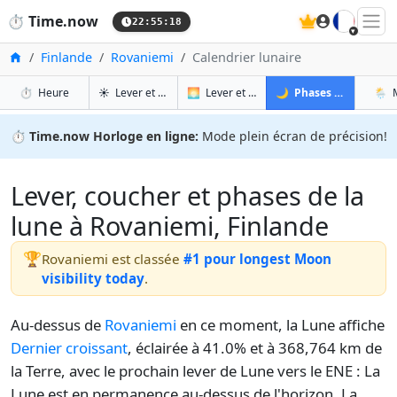
🇫🇷
⏱️
Time.now
22:55:19
Accueil
Finlande
Rovaniemi
Calendrier lunaire
à Rovaniemi
à Rovaniemi
à Ro
à
⏱️
Heure
☀️
Lever et coucher du soleil
🌅
Lever et coucher du soleil demain
🌙
Phases de la Lune
🌦️
⏱️
Time.now Horloge en ligne:
Mode plein écran de précision!
Lever, coucher et phases de la
lune à Rovaniemi, Finlande
🏆
Rovaniemi est classée
#1 pour longest Moon
visibility today
.
Au-dessus de
Rovaniemi
en ce moment, la Lune affiche
Dernier croissant
, éclairée à 41.0% et à 368,764 km de
la Terre, avec le prochain lever de Lune vers le ENE : La
Lune est en permanence au-dessus de l'horizon. La