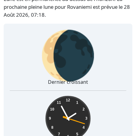
prochaine pleine lune pour Rovaniemi est prévue le 28
Août 2026, 07:18.
🌘
Dernier croissant
01:55:19
12
11
1
10
2
9
3
8
4
7
5