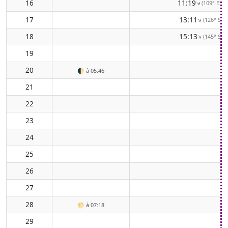
16
11:19
(109° ESE)
↑
17
13:11
(126° SE)
↑
18
15:13
(145° SE)
↑
19
20
🌓
à 05:46
21
22
23
24
25
26
27
28
🌕
à 07:18
29