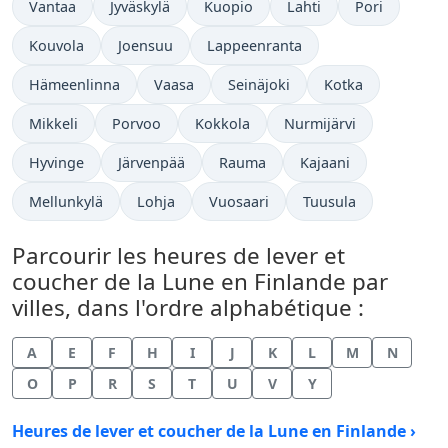
Vantaa
Jyväskylä
Kuopio
Lahti
Pori
Kouvola
Joensuu
Lappeenranta
Hämeenlinna
Vaasa
Seinäjoki
Kotka
Mikkeli
Porvoo
Kokkola
Nurmijärvi
Hyvinge
Järvenpää
Rauma
Kajaani
Mellunkylä
Lohja
Vuosaari
Tuusula
Parcourir les heures de lever et
coucher de la Lune en Finlande par
villes, dans l'ordre alphabétique :
A
E
F
H
I
J
K
L
M
N
O
P
R
S
T
U
V
Y
Heures de lever et coucher de la Lune en Finlande ›