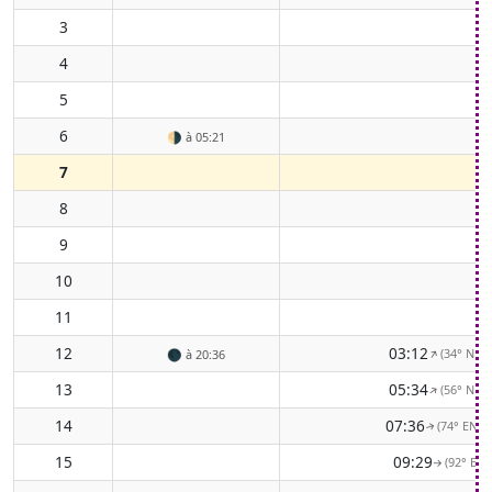
3
4
5
6
🌗
à 05:21
7
8
9
10
11
12
03:12
(34° NE)
↑
🌑
à 20:36
13
05:34
(56° NE)
↑
14
07:36
(74° ENE)
↑
15
09:29
(92° E)
↑