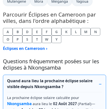
Mutengene
Mora
Meïganga
Yagoua
Parcourir Éclipses en Cameroon par
villes, dans l'ordre alphabétique :
A
B
D
E
F
G
K
L
M
N
O
P
S
T
W
Y
Éclipses en Cameroon ›
Questions fréquemment posées sur les
éclipses à Nkongsamba
Quand aura lieu la prochaine éclipse solaire
visible depuis Nkongsamba ?
La prochaine éclipse solaire calculée pour
Nkongsamba
aura lieu le
02 Août 2027
(Partial)—