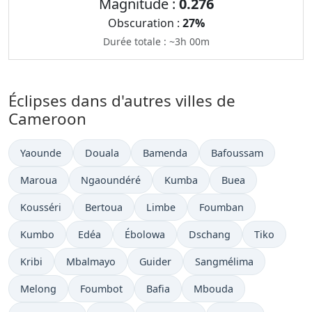
Magnitude :
0.276
Obscuration :
27%
Durée totale : ~3h 00m
Éclipses dans d'autres villes de
Cameroon
Yaounde
Douala
Bamenda
Bafoussam
Maroua
Ngaoundéré
Kumba
Buea
Kousséri
Bertoua
Limbe
Foumban
Kumbo
Edéa
Ébolowa
Dschang
Tiko
Kribi
Mbalmayo
Guider
Sangmélima
Melong
Foumbot
Bafia
Mbouda