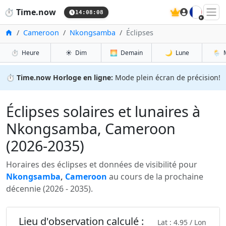
🇫🇷
⏱️
Time.now
14:08:09
Accueil
Cameroon
Nkongsamba
Éclipses
⏱️
Heure
☀️
Dim
🌅
Demain
🌙
Lune
🌦️
⏱️
Time.now Horloge en ligne:
Mode plein écran de précision!
Éclipses solaires et lunaires à
Nkongsamba, Cameroon
(2026-2035)
Horaires des éclipses et données de visibilité pour
Nkongsamba
,
Cameroon
au cours de la prochaine
décennie (2026 - 2035).
Lieu d'observation calculé :
Lat : 4.95 / Lon