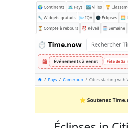
🌍 Continents
🗺️ Pays
🏙️ Villes
🏆 Classem
🔧 Widgets gratuits
🌬️
IQA
🌑 Éclipses
🌅
L
⏳
Compte à rebours
⏰
Réveil
🗓️ Semaine
⏱️
Time.now
Événements à venir:
Fête de Sai
Accueil
Pays
Cameroun
Cities starting with
⭐
Soutenez Time.
Éclipses in Ci