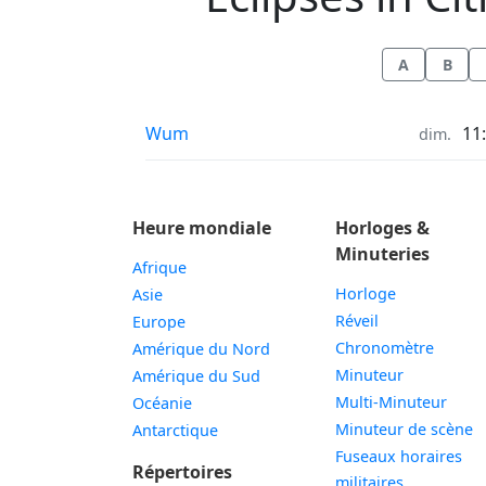
A
B
Éclipses in
Wum
11
dim.
Heure mondiale
Horloges &
Minuteries
Afrique
Horloge
Asie
Réveil
Europe
Chronomètre
Amérique du Nord
Minuteur
Amérique du Sud
Multi-Minuteur
Océanie
Minuteur de scène
Antarctique
Fuseaux horaires
Répertoires
militaires