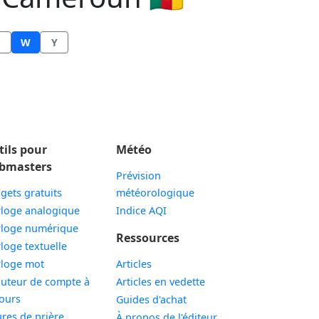
W
Y
tils pour
Météo
bmasters
Prévision
gets gratuits
météorologique
Widget
loge analogique
Indice AQI
Widget
loge numérique
Ressources
Widget
loge textuelle
Widget
loge mot
Articles
uteur de compte à
Articles en vedette
Widget
ours
Guides d'achat
Widget
res de prière
À propos de l'éditeur