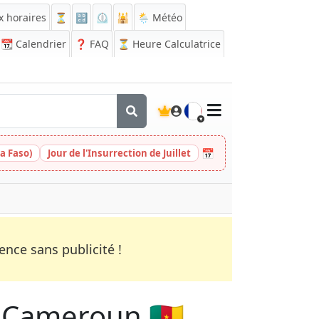
x horaires
⏳
🔡
⏲️
🕌
🌦️ Météo
📆
Calendrier
❓
FAQ
⏳ Heure Calculatrice
🇫🇷
📅
a Faso)
Jour de l'Insurrection de Juillet
nce sans publicité !
n Cameroun 🇨🇲