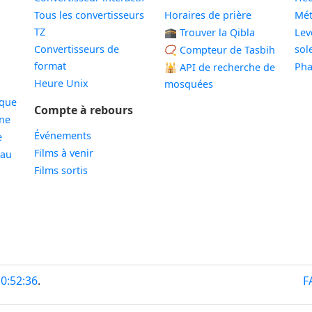
Tous les convertisseurs
Horaires de prière
Mé
TZ
🕋 Trouver la Qibla
Lev
Convertisseurs de
sole
📿 Compteur de Tasbih
format
Pha
🕌
API de recherche de
Heure Unix
mosquées
ique
Compte à rebours
ne
Événements
e
Films à venir
eau
Films sortis
10:52:37
.
F