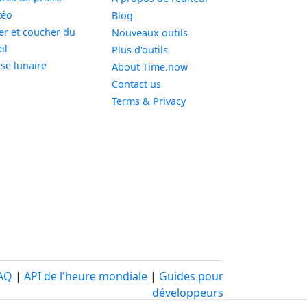
Widget
téo
Blog
er et coucher du
Nouveaux outils
Widget
il
Plus d'outils
Widget
se lunaire
About Time.now
Contact us
Terms & Privacy
AQ
|
API de l'heure mondiale
|
Guides pour
développeurs