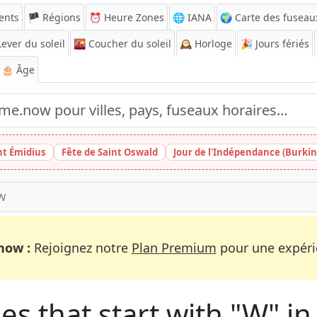
ents
🏴 Régions
⏰
Heure Zones
🌐 IANA
🌍 Carte des fuseau
ever du soleil
🌇
Coucher du soleil
🕰️
Horloge
🎉
Jours fériés
🎂 Âge
nt Émidius
Fête de Saint Oswald
Jour de l'Indépendance (Burkin
 W
now :
Rejoignez notre
Plan Premium
pour une expérie
ties that start with "W" i