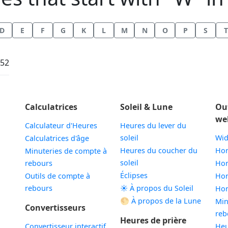
D
E
F
G
K
L
M
N
O
P
S
T
:52
Calculatrices
Soleil & Lune
Ou
we
Calculateur d'Heures
Heures du lever du
soleil
Wid
Calculatrices d'âge
Heures du coucher du
Hor
Minuteries de compte à
soleil
rebours
Hor
Éclipses
Outils de compte à
Hor
rebours
☀️ À propos du Soleil
Hor
🌕 À propos de la Lune
Min
Convertisseurs
reb
Heures de prière
Convertisseur interactif
Heu