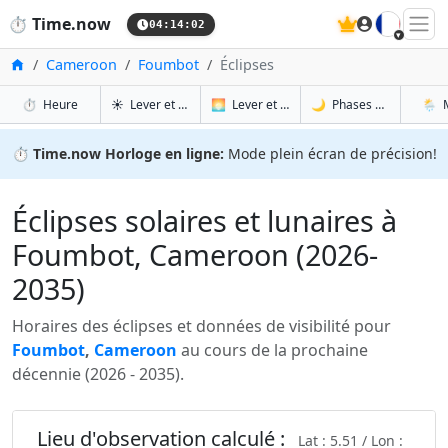
🇫🇷
⏱️
Time.now
04:14:03
Accueil
Cameroon
Foumbot
Éclipses
à Foumbot
à Foumbot
à Fo
à 
⏱️
Heure
☀️
Lever et coucher du soleil
🌅
Lever et coucher du soleil demain
🌙
Phases de la Lune
🌦️
⏱️
Time.now Horloge en ligne:
Mode plein écran de précision!
Éclipses solaires et lunaires à
Foumbot, Cameroon (2026-
2035)
Horaires des éclipses et données de visibilité pour
Foumbot
,
Cameroon
au cours de la prochaine
décennie (2026 - 2035).
Lieu d'observation calculé :
Lat : 5.51 / Lon :