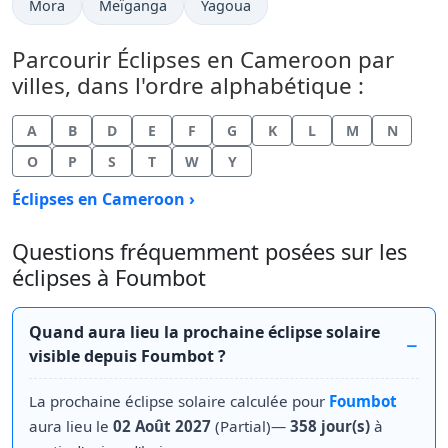
Mora
Meïganga
Yagoua
Parcourir Éclipses en Cameroon par
villes, dans l'ordre alphabétique :
A
B
D
E
F
G
K
L
M
N
O
P
S
T
W
Y
Éclipses en Cameroon ›
Questions fréquemment posées sur les
éclipses à Foumbot
Quand aura lieu la prochaine éclipse solaire
visible depuis Foumbot ?
La prochaine éclipse solaire calculée pour
Foumbot
aura lieu le
02 Août 2027
(Partial)—
358 jour(s)
à