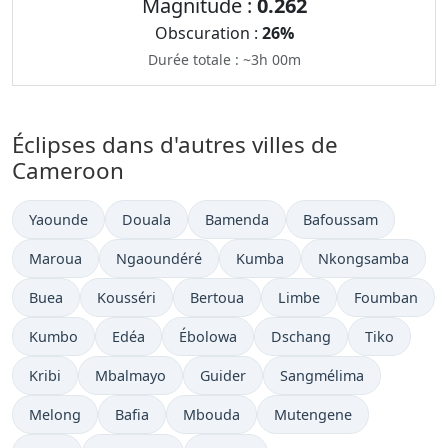
Magnitude :
0.262
Obscuration :
26%
Durée totale : ~3h 00m
Éclipses dans d'autres villes de
Cameroon
Yaounde
Douala
Bamenda
Bafoussam
Maroua
Ngaoundéré
Kumba
Nkongsamba
Buea
Kousséri
Bertoua
Limbe
Foumban
Kumbo
Edéa
Ébolowa
Dschang
Tiko
Kribi
Mbalmayo
Guider
Sangmélima
Melong
Bafia
Mbouda
Mutengene