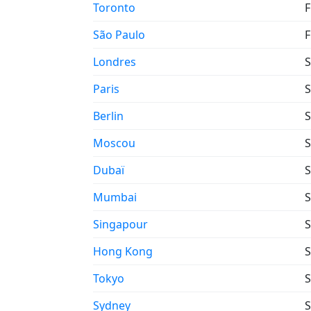
Toronto
F
São Paulo
F
Londres
S
Paris
S
Berlin
S
Moscou
S
Dubaï
S
Mumbai
S
Singapour
S
Hong Kong
S
Tokyo
S
Sydney
S