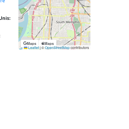
ure
Unis:
:
Maps
Maps
Leaflet
|
©
OpenStreetMap
contributors