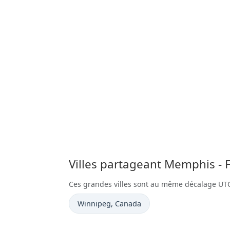
Villes partageant Memphis - 
Ces grandes villes sont au même décalage U
Heure actuelle à
Winnipeg
, Canada