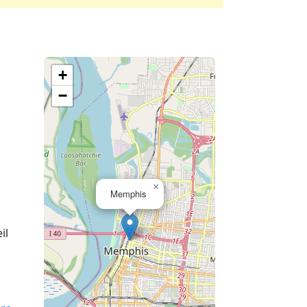
+
−
×
Memphis
il