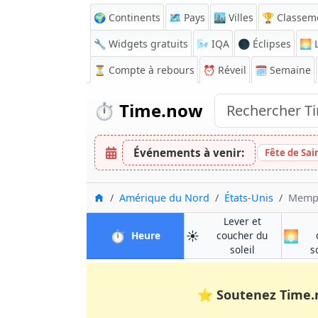
🌍 Continents
🗺️ Pays
🏙️ Villes
🏆 Classem
🔧 Widgets gratuits
🌬️
IQA
🌑 Éclipses
🌅
L
⏳
Compte à rebours
⏰
Réveil
🗓️ Semaine
⏱️
Time.now
Événements à venir:
Fête de Sai
Accueil
Amérique du Nord
États-Unis
Memp
Lever et
⏱️
☀️
🌅
à Memphis
Heure
coucher du
à Memphis
soleil
s
⭐
Soutenez Time.