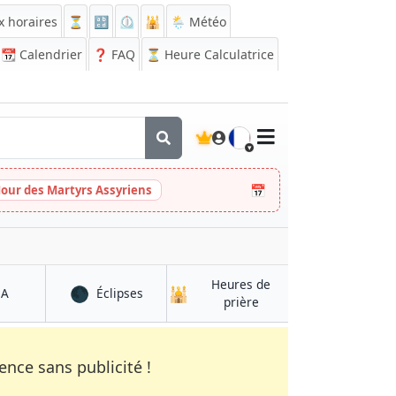
x horaires
⏳
🔡
⏲️
🕌
🌦️ Météo
📆
Calendrier
❓
FAQ
⏳ Heure Calculatrice
🇫🇷
📅
Jour des Martyrs Assyriens
Heures de
🌑
🕌
à Memphis
à Memphis
QA
Éclipses
à Memphis
prière
nce sans publicité !