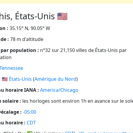
s, États-Unis 🇺🇸
on :
35.15° N, 90.05° W
ude :
78 m d'altitude
par population :
n°32 sur 21,150 villes de États-Unis par
ation
Tennessee
:
🇺🇸
États-Unis
(
Amérique du Nord
)
u horaire IANA :
America/Chicago
 solaire :
les horloges sont environ 1h en avance sur le sole
écalage :
-05:00
u horaire :
CDT