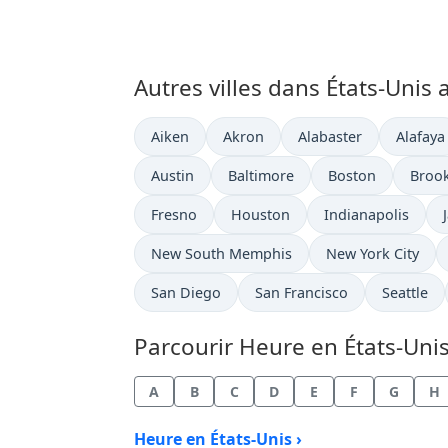
Autres villes dans États-Unis 
Heure actuelle à
Heure actuelle à
Heure actuelle à
Heure a
Aiken
Akron
Alabaster
Alafaya
Heure actuelle à
Heure actuelle à
Heure actuelle à
Heure
Austin
Baltimore
Boston
Broo
Heure actuelle à
Heure actuelle à
Heure actuelle à
Fresno
Houston
Indianapolis
Heure actuelle à
Heure actuelle à
New South Memphis
New York City
Heure actuelle à
Heure actuelle à
Heure act
San Diego
San Francisco
Seattle
Parcourir Heure en États-Unis 
A
B
C
D
E
F
G
H
Heure en États-Unis ›