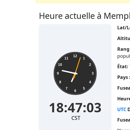
Heure actuelle à Memphi
Lat/L
Altit
Rang 
18:47:04
popul
12
11
1
10
2
État:
9
3
Pays 
8
4
Fusea
7
5
6
Heure
18:47:04
UTC
D
CST
Fusea