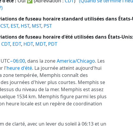
 d'été :
Oui
✅
(Abréviation :
CDT
)
(Quand se termine l'he
?)
iations de fuseau horaire standard utilisées dans États-
,
CST
,
EST
,
HST
,
MST
,
PST
iations de fuseau horaire d'été utilisées dans États-Unis
,
CDT
,
EDT
,
HDT
,
MDT
,
PDT
r UTC
−06:00
, dans la zone
America/Chicago
. Les
 l'
heure d'été
. La journée atteint aujourd'hui
 la zone tempérée, Memphis connaît des
 des journées d'hiver plus courtes. Memphis se
dessus du niveau de la mer. Memphis est assez
quelque 1534 km. Memphis figure parmi les plus
son heure locale est un repère de coordination
de clarté, avec un lever du soleil à 06:13 et un