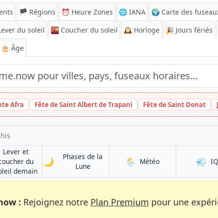
ents
🏴 Régions
⏰
Heure Zones
🌐 IANA
🌍 Carte des fuseau
ever du soleil
🌇
Coucher du soleil
🕰️
Horloge
🎉
Jours fériés
🎂 Âge
nte Afra
Fête de Saint Albert de Trapani
Fête de Saint Donat
his
Lever et
Phases de la
🌙
🌦️
💨
à Memphis
coucher du
Météo
I
à Memphis
Lune
à Memphis
oleil demain
now :
Rejoignez notre
Plan Premium
pour une expérie