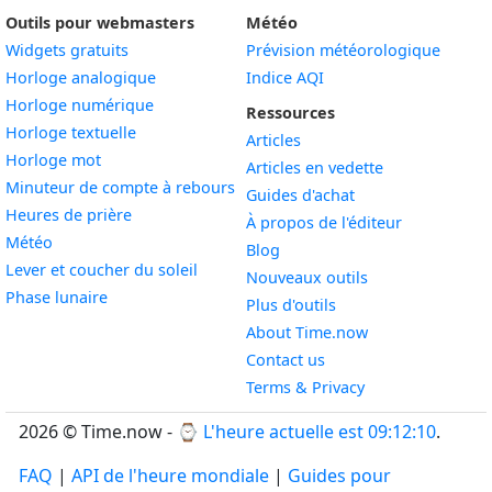
Outils pour webmasters
Météo
Widgets gratuits
Prévision météorologique
Widget
Horloge analogique
Indice AQI
Widget
Horloge numérique
Ressources
Widget
Horloge textuelle
Articles
Widget
Horloge mot
Articles en vedette
Widget
Minuteur de compte à rebours
Guides d'achat
Widget
Heures de prière
À propos de l'éditeur
Widget
Météo
Blog
Widget
Lever et coucher du soleil
Nouveaux outils
Widget
Phase lunaire
Plus d'outils
About Time.now
Contact us
Terms & Privacy
2026 © Time.now - ⌚
L'heure actuelle est 09:12:11
.
FAQ
|
API de l'heure mondiale
|
Guides pour