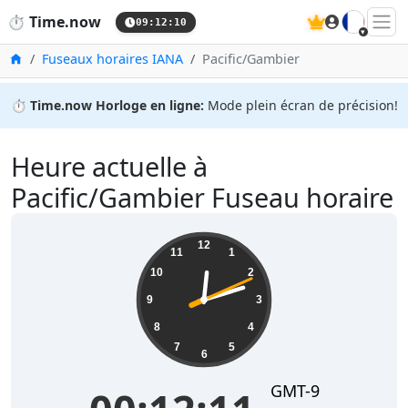
🇫🇷
⏱️
Time.now
09:12:11
Accueil
Fuseaux horaires IANA
Pacific/Gambier
⏱️
Time.now Horloge en ligne:
Mode plein écran de précision!
Heure actuelle à
Pacific/Gambier Fuseau horaire
00:12:11
12
11
1
10
2
9
3
8
4
7
5
6
GMT-9