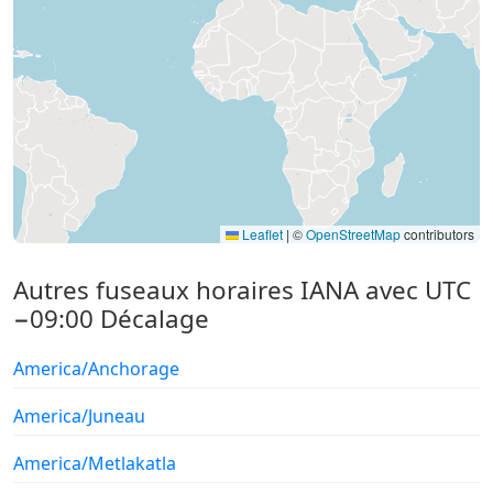
Leaflet
|
©
OpenStreetMap
contributors
Autres fuseaux horaires IANA avec UTC
−09:00 Décalage
America/Anchorage
America/Juneau
America/Metlakatla