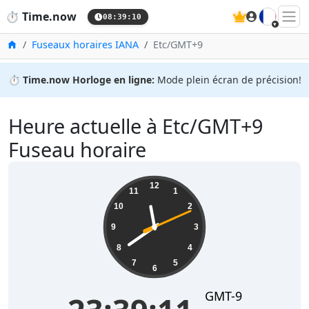
🇫🇷
⏱️
Time.now
08:39:11
Accueil
Fuseaux horaires IANA
Etc/GMT+9
⏱️
Time.now Horloge en ligne:
Mode plein écran de précision!
Heure actuelle à Etc/GMT+9
Fuseau horaire
23:39:11
12
11
1
10
2
9
3
8
4
7
5
6
GMT-9