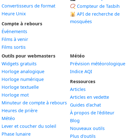
Convertisseurs de format
📿 Compteur de Tasbih
Heure Unix
🕌
API de recherche de
mosquées
Compte à rebours
Événements
Films à venir
Films sortis
Outils pour webmasters
Météo
Widgets gratuits
Prévision météorologique
Widget
Horloge analogique
Indice AQI
Widget
Horloge numérique
Ressources
Widget
Horloge textuelle
Articles
Widget
Horloge mot
Articles en vedette
Widget
Minuteur de compte à rebours
Guides d'achat
Widget
Heures de prière
À propos de l'éditeur
Widget
Météo
Blog
Widget
Lever et coucher du soleil
Nouveaux outils
Widget
Phase lunaire
Plus d'outils