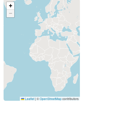
+
−
Leaflet
|
©
OpenStreetMap
contributors