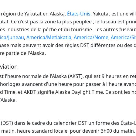
 région de Yakutat en Alaska,
États-Unis
. Yakutat est une vi
tat. Ce n'est pas la zone la plus peuplée ; le fuseau est prin
les industries de la pêche et du tourisme. Les autres fuse
ica/Juneau
,
America/Metlakatla
,
America/Nome
,
America/Si
se mais peuvent avoir des règles DST différentes ou des d
e partie de l'Alaska.
éviation
 l'heure normale de l'Alaska (AKST), qui est 9 heures en r
 horloges avancent d'une heure pour passer à l'heure avanc
d Time, et AKDT signifie Alaska Daylight Time. Ce sont les no
'Alaska.
(DST) dans le cadre du calendrier DST uniforme des États-
atin, heure standard locale, pour devenir 3h00 du matin, h