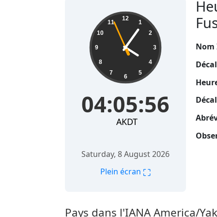
Heu
04:05:57
Fus
12
11
1
10
2
Nom 
9
3
8
4
Décal
7
5
6
Heure
04:05:57
Décal
Abrév
AKDT
Obser
Saturday, 8 August 2026
⛶
Plein écran
Pays dans l'IANA America/Yak