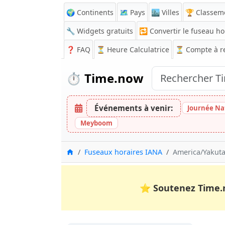
🌍 Continents
🗺️ Pays
🏙️ Villes
🏆 Classem
🔧 Widgets gratuits
🔁
Convertir le fuseau ho
❓
FAQ
⏳ Heure Calculatrice
⏳
Compte à r
⏱️
Time.now
Événements à venir:
Journée Na
Meyboom
Accueil
Fuseaux horaires IANA
America/Yakuta
⭐
Soutenez Time.