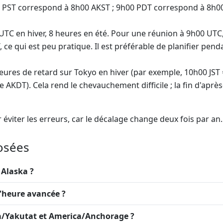
00 PST correspond à 8h00 AKST ; 9h00 PDT correspond à 8h
UTC en hiver, 8 heures en été. Pour une réunion à 9h00 UTC,
ce qui est peu pratique. Il est préférable de planifier pend
eures de retard sur Tokyo en hiver (par exemple, 10h00 JST =
le AKDT). Cela rend le chevauchement difficile ; la fin d'apr
r éviter les erreurs, car le décalage change deux fois par an.
osées
 Alaska ?
'heure avancée ?
ca/Yakutat et America/Anchorage ?