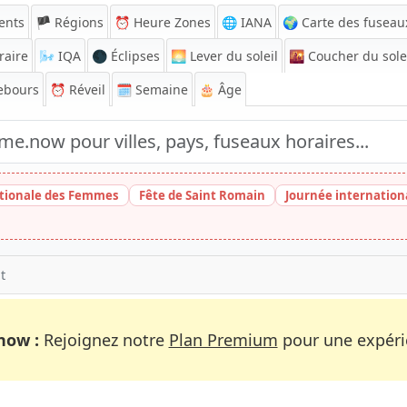
ents
🏴 Régions
⏰
Heure Zones
🌐 IANA
🌍 Carte des fuseau
raire
🌬️
IQA
🌑 Éclipses
🌅
Lever du soleil
🌇
Coucher du sole
ebours
⏰
Réveil
🗓️ Semaine
🎂 Âge
tionale des Femmes
Fête de Saint Romain
Journée internatio
t
now :
Rejoignez notre
Plan Premium
pour une expérie