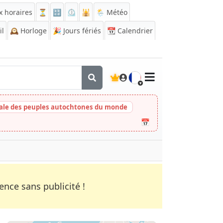
x horaires
⏳
🔡
⏲️
🕌
🌦️ Météo
il
🕰️
Horloge
🎉
Jours fériés
📆
Calendrier
🇫🇷
nale des peuples autochtones du monde
📅
nce sans publicité !