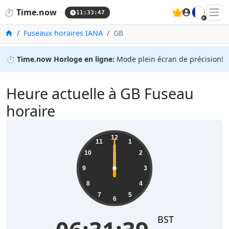
🇫🇷
⏱️
Time.now
11:33:47
Accueil
Fuseaux horaires IANA
GB
⏱️
Time.now Horloge en ligne:
Mode plein écran de précision!
Heure actuelle à GB Fuseau
horaire
12
11
1
10
2
9
3
8
4
7
5
6
BST