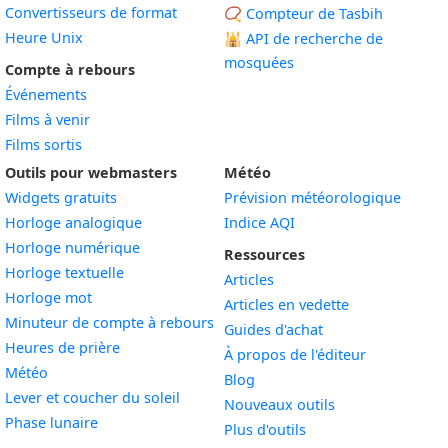
Convertisseurs de format
📿 Compteur de Tasbih
Heure Unix
🕌
API de recherche de
mosquées
Compte à rebours
Événements
Films à venir
Films sortis
Outils pour webmasters
Météo
Widgets gratuits
Prévision météorologique
Widget
Horloge analogique
Indice AQI
Widget
Horloge numérique
Ressources
Widget
Horloge textuelle
Articles
Widget
Horloge mot
Articles en vedette
Widget
Minuteur de compte à rebours
Guides d'achat
Widget
Heures de prière
À propos de l'éditeur
Widget
Météo
Blog
Widget
Lever et coucher du soleil
Nouveaux outils
Widget
Phase lunaire
Plus d'outils