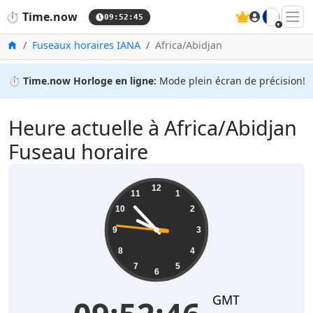
🇫🇷
⏱️
Time.now
09:52:46
Accueil
Fuseaux horaires IANA
Africa/Abidjan
⏱️
Time.now Horloge en ligne:
Mode plein écran de précision!
Heure actuelle à Africa/Abidjan
Fuseau horaire
09:52:47
12
11
1
10
2
9
3
8
4
7
5
6
GMT