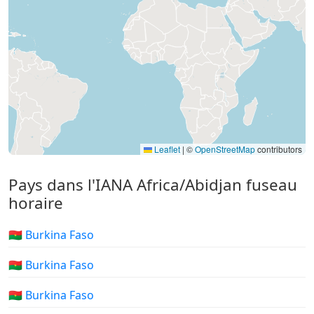
Leaflet
|
©
OpenStreetMap
contributors
Pays dans l'IANA Africa/Abidjan fuseau
horaire
🇧🇫 Burkina Faso
🇧🇫 Burkina Faso
🇧🇫 Burkina Faso