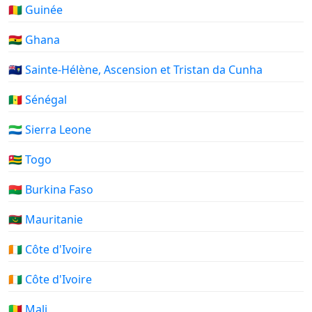
🇬🇳 Guinée
🇬🇭 Ghana
🇸🇭 Sainte-Hélène, Ascension et Tristan da Cunha
🇸🇳 Sénégal
🇸🇱 Sierra Leone
🇹🇬 Togo
🇧🇫 Burkina Faso
🇲🇷 Mauritanie
🇨🇮 Côte d'Ivoire
🇨🇮 Côte d'Ivoire
🇲🇱 Mali