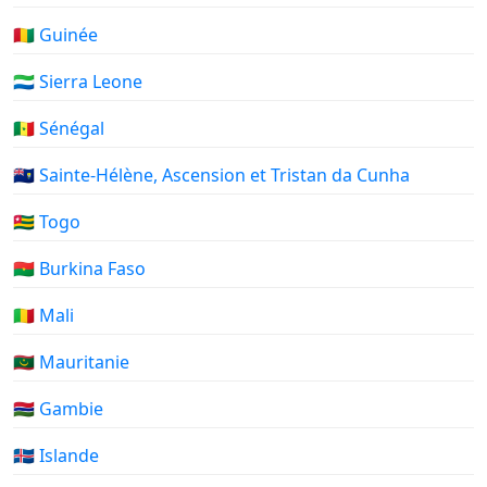
🇬🇳 Guinée
🇸🇱 Sierra Leone
🇸🇳 Sénégal
🇸🇭 Sainte-Hélène, Ascension et Tristan da Cunha
🇹🇬 Togo
🇧🇫 Burkina Faso
🇲🇱 Mali
🇲🇷 Mauritanie
🇬🇲 Gambie
🇮🇸 Islande