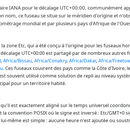
 horaire IANA pour le décalage UTC+00:00, communément a
nom, ce fuseau se situe sur le méridien d'origine et n'obser
métrage mondial et par plusieurs pays d'Afrique de l'Oues
 zone Etc, qui a été conçu à l'origine pour les fuseaux hora
e décalage UTC+00:00 est partagé par de nombreux autres
l
,
Africa/Bissau
,
Africa/Conakry
,
Africa/Dakar
,
Africa/Freeto
ou
. Ces fuseaux couvrent des pays comme la Côte d'Ivoire, le 
 est souvent utilisé comme solution de repli au niveau sys
cipal pour un territoire habité.
e qu'il est exactement aligné sur le temps universel coordo
 la convention POSIX où le signe est inversé : Etc/GMT+0 sig
 lui-même est simple : aucune heure n'est ajoutée ou soustr