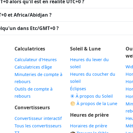
+0 alors qu'il est en réalité UTC+0 ?
T+0 et Africa/Abidjan ?
elqu'un dans Etc/GMT+0 ?
Calculatrices
Soleil & Lune
Ou
we
Calculateur d'Heures
Heures du lever du
soleil
Wid
Calculatrices d'âge
Heures du coucher du
Hor
Minuteries de compte à
soleil
rebours
Hor
Éclipses
Outils de compte à
Hor
rebours
☀️ À propos du Soleil
Hor
🌕 À propos de la Lune
Min
Convertisseurs
reb
Heures de prière
Convertisseur interactif
Heu
Tous les convertisseurs
Horaires de prière
Mé
TZ