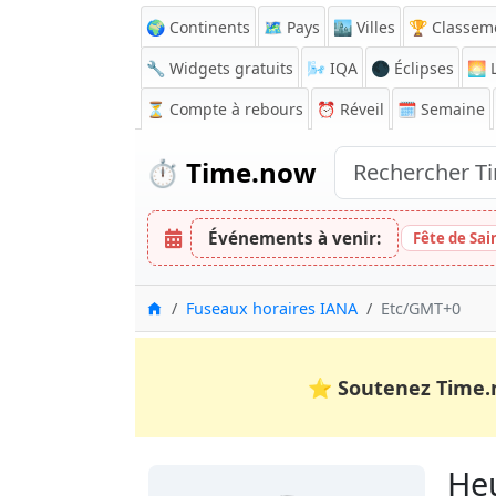
🌍 Continents
🗺️ Pays
🏙️ Villes
🏆 Classem
🔧 Widgets gratuits
🌬️
IQA
🌑 Éclipses
🌅
L
⏳
Compte à rebours
⏰
Réveil
🗓️ Semaine
⏱️
Time.now
Événements à venir:
Fête de Sai
Accueil
Fuseaux horaires IANA
Etc/GMT+0
⭐
Soutenez Time.
Heu