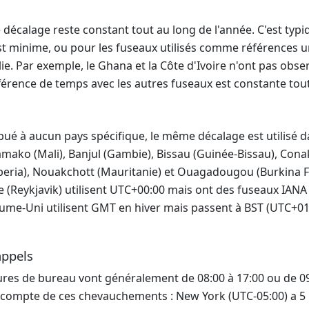
 décalage reste constant tout au long de l'année. C'est typ
est minime, ou pour les fuseaux utilisés comme références un
olie. Par exemple, le Ghana et la Côte d'Ivoire n'ont pas obs
fférence de temps avec les autres fuseaux est constante toute 
ué à aucun pays spécifique, le même décalage est utilisé da
 Bamako (Mali), Banjul (Gambie), Bissau (Guinée-Bissau), Con
beria), Nouakchott (Mauritanie) et Ouagadougou (Burkina Fas
(Reykjavik) utilisent UTC+00:00 mais ont des fuseaux IANA d
ume-Uni utilisent GMT en hiver mais passent à BST (UTC+01:0
appels
ures de bureau vont généralement de 08:00 à 17:00 ou de 09:
ez compte de ces chevauchements : New York (UTC-05:00) a 