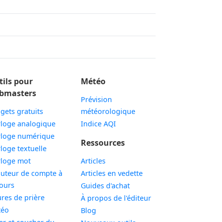
tils pour
Météo
bmasters
Prévision
gets gratuits
météorologique
Widget
loge analogique
Indice AQI
Widget
loge numérique
Ressources
Widget
loge textuelle
Widget
loge mot
Articles
uteur de compte à
Articles en vedette
Widget
ours
Guides d'achat
Widget
res de prière
À propos de l'éditeur
Widget
téo
Blog