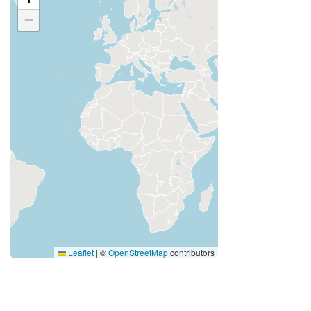
−
Leaflet
|
©
OpenStreetMap
contributors