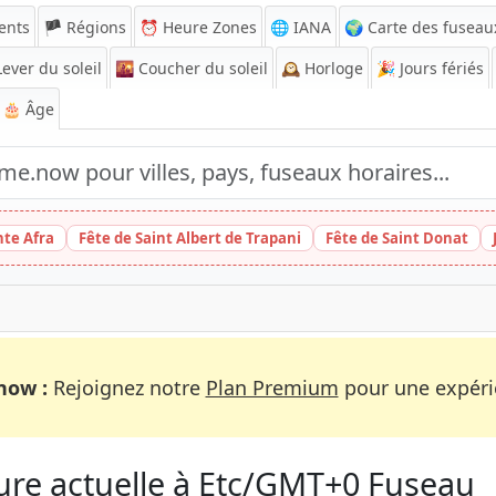
ents
🏴 Régions
⏰
Heure Zones
🌐 IANA
🌍 Carte des fuseau
ever du soleil
🌇
Coucher du soleil
🕰️
Horloge
🎉
Jours fériés
🎂 Âge
nte Afra
Fête de Saint Albert de Trapani
Fête de Saint Donat
now :
Rejoignez notre
Plan Premium
pour une expérie
re actuelle à Etc/GMT+0 Fuseau