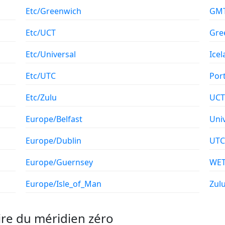
Etc/Greenwich
GM
Etc/UCT
Gre
Etc/Universal
Ice
Etc/UTC
Por
Etc/Zulu
UCT
Europe/Belfast
Uni
Europe/Dublin
UTC
Europe/Guernsey
WE
Europe/Isle_of_Man
Zul
ire du méridien zéro