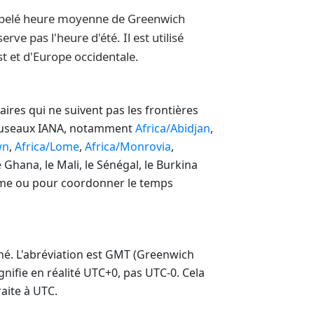
ppelé heure moyenne de Greenwich
ve pas l'heure d'été. Il est utilisé
t et d'Europe occidentale.
ires qui ne suivent pas les frontières
 fuseaux IANA, notamment
Africa/Abidjan
,
wn
,
Africa/Lome
,
Africa/Monrovia
,
Ghana, le Mali, le Sénégal, le Burkina
tème ou pour coordonner le temps
nné. L'abréviation est GMT (Greenwich
nifie en réalité UTC+0, pas UTC-0. Cela
aite à UTC.