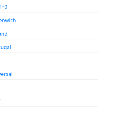
T+0
enwich
land
tugal
versal
T
u