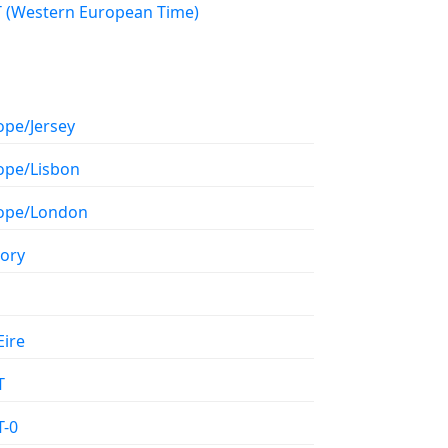
WET (Western European Time)
ope/Jersey
ope/Lisbon
ope/London
tory
Eire
T
-0