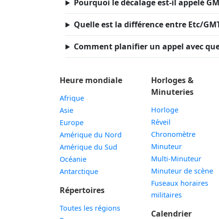
Pourquoi le décalage est-il appelé GMT
Quelle est la différence entre Etc/GM
Comment planifier un appel avec qu
Heure mondiale
Horloges &
Minuteries
Afrique
Horloge
Asie
Réveil
Europe
Chronomètre
Amérique du Nord
Minuteur
Amérique du Sud
Multi-Minuteur
Océanie
Minuteur de scène
Antarctique
Fuseaux horaires
Répertoires
militaires
Toutes les régions
Calendrier