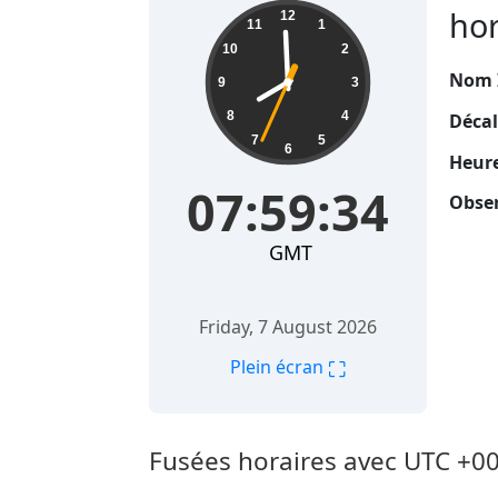
07:59:35
hor
12
11
1
10
2
Nom 
9
3
8
4
Décal
7
5
6
Heure
07:59:35
Obser
GMT
Friday, 7 August 2026
⛶
Plein écran
Fusées horaires avec UTC +0