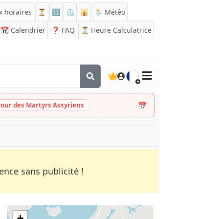
x horaires
⏳
🔡
⏲️
🕌
🌦️ Météo
📆
Calendrier
❓
FAQ
⏳ Heure Calculatrice
🇫🇷
📅
Jour des Martyrs Assyriens
nce sans publicité !
+