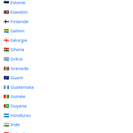
🇪🇪 Estonie
🇸🇿 Eswatini
🇫🇮 Finlande
🇬🇦 Gabon
🇬🇪 Géorgie
🇬🇭 Ghana
🇬🇷 Grèce
🇬🇩 Grenade
🇬🇺 Guam
🇬🇹 Guatemala
🇬🇳 Guinée
🇬🇾 Guyana
🇭🇳 Honduras
🇮🇳 Inde