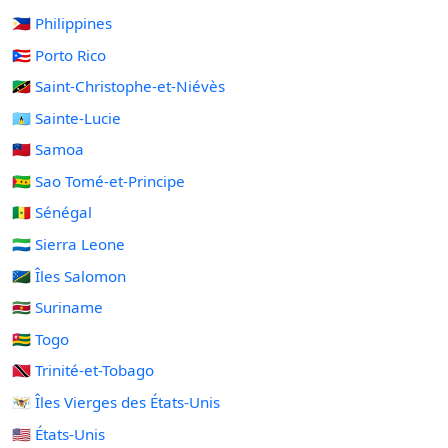
🇵🇭 Philippines
🇵🇷 Porto Rico
🇰🇳 Saint-Christophe-et-Niévès
🇱🇨 Sainte-Lucie
🇼🇸 Samoa
🇸🇹 Sao Tomé-et-Principe
🇸🇳 Sénégal
🇸🇱 Sierra Leone
🇸🇧 Îles Salomon
🇸🇷 Suriname
🇹🇬 Togo
🇹🇹 Trinité-et-Tobago
🇻🇮 Îles Vierges des États-Unis
🇺🇸 États-Unis