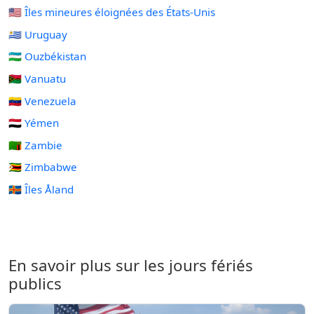
🇺🇲 Îles mineures éloignées des États-Unis
🇺🇾 Uruguay
🇺🇿 Ouzbékistan
🇻🇺 Vanuatu
🇻🇪 Venezuela
🇾🇪 Yémen
🇿🇲 Zambie
🇿🇼 Zimbabwe
🇦🇽 Îles Åland
En savoir plus sur les jours fériés
publics