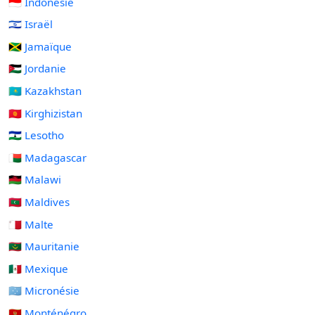
🇮🇩 Indonésie
🇮🇱 Israël
🇯🇲 Jamaïque
🇯🇴 Jordanie
🇰🇿 Kazakhstan
🇰🇬 Kirghizistan
🇱🇸 Lesotho
🇲🇬 Madagascar
🇲🇼 Malawi
🇲🇻 Maldives
🇲🇹 Malte
🇲🇷 Mauritanie
🇲🇽 Mexique
🇫🇲 Micronésie
🇲🇪 Monténégro