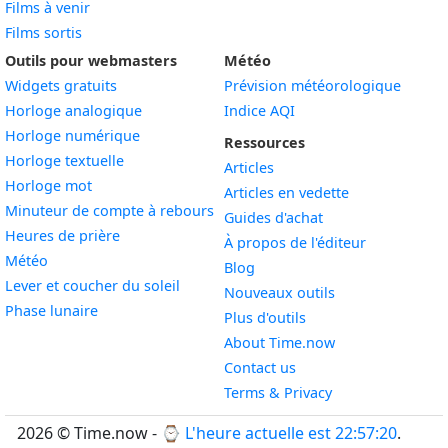
Films à venir
Films sortis
Outils pour webmasters
Météo
Widgets gratuits
Prévision météorologique
Widget
Horloge analogique
Indice AQI
Widget
Horloge numérique
Ressources
Widget
Horloge textuelle
Articles
Widget
Horloge mot
Articles en vedette
Widget
Minuteur de compte à rebours
Guides d'achat
Widget
Heures de prière
À propos de l'éditeur
Widget
Météo
Blog
Widget
Lever et coucher du soleil
Nouveaux outils
Widget
Phase lunaire
Plus d'outils
About Time.now
Contact us
Terms & Privacy
2026 © Time.now - ⌚
L'heure actuelle est 22:57:21
.