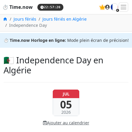
🇫🇷
⏱️
Time.now
22:57:21
Accueil
Jours fériés
Jours fériés en Algérie
Independence Day
⏱️
Time.now Horloge en ligne:
Mode plein écran de précision!
🇩🇿 Independence Day en
Algérie
JUL
05
2026
Ajouter au calendrier