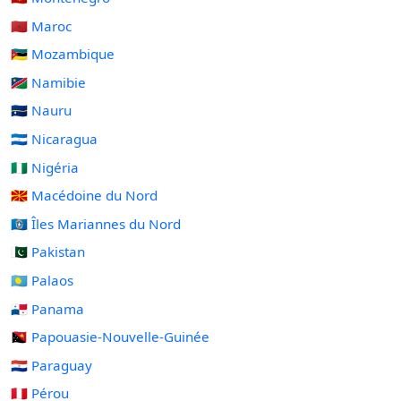
🇲🇦 Maroc
🇲🇿 Mozambique
🇳🇦 Namibie
🇳🇷 Nauru
🇳🇮 Nicaragua
🇳🇬 Nigéria
🇲🇰 Macédoine du Nord
🇲🇵 Îles Mariannes du Nord
🇵🇰 Pakistan
🇵🇼 Palaos
🇵🇦 Panama
🇵🇬 Papouasie-Nouvelle-Guinée
🇵🇾 Paraguay
🇵🇪 Pérou