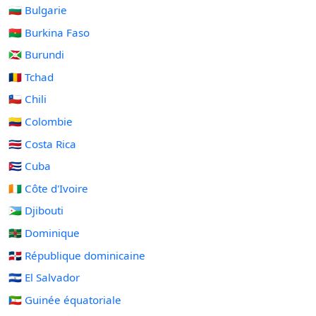
🇧🇬 Bulgarie
🇧🇫 Burkina Faso
🇧🇮 Burundi
🇹🇩 Tchad
🇨🇱 Chili
🇨🇴 Colombie
🇨🇷 Costa Rica
🇨🇺 Cuba
🇨🇮 Côte d'Ivoire
🇩🇯 Djibouti
🇩🇲 Dominique
🇩🇴 République dominicaine
🇸🇻 El Salvador
🇬🇶 Guinée équatoriale