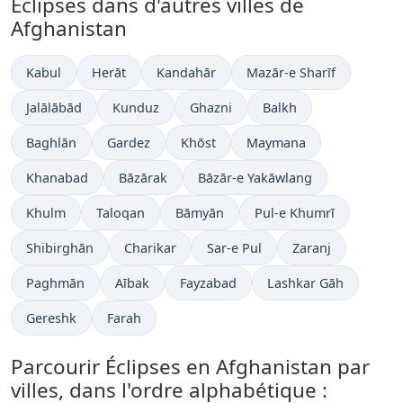
Éclipses dans d'autres villes de
Afghanistan
Kabul
Herāt
Kandahār
Mazār-e Sharīf
Jalālābād
Kunduz
Ghazni
Balkh
Baghlān
Gardez
Khōst
Maymana
Khanabad
Bāzārak
Bāzār-e Yakāwlang
Khulm
Taloqan
Bāmyān
Pul-e Khumrī
Shibirghān
Charikar
Sar-e Pul
Zaranj
Paghmān
Aībak
Fayzabad
Lashkar Gāh
Gereshk
Farah
Parcourir Éclipses en Afghanistan par
villes, dans l'ordre alphabétique :