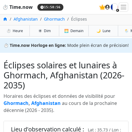
🇫🇷
⏱️
Time.now
15:58:57
Accueil
Afghanistan
Ghormach
Éclipses
⏱️
Heure
☀️
Dim
🌅
Demain
🌙
Lune
🌦️
⏱️
Time.now Horloge en ligne:
Mode plein écran de précision!
Éclipses solaires et lunaires à
Ghormach, Afghanistan (2026-
2035)
Horaires des éclipses et données de visibilité pour
Ghormach
,
Afghanistan
au cours de la prochaine
décennie (2026 - 2035).
Lieu d'observation calculé :
Lat : 35.73 / Lon :