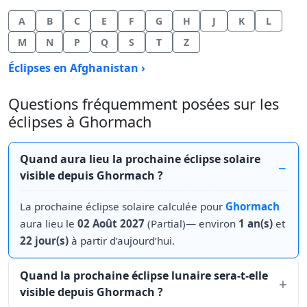
A
B
C
E
F
G
H
J
K
L
M
N
P
Q
S
T
Z
Éclipses en Afghanistan ›
Questions fréquemment posées sur les
éclipses à Ghormach
Quand aura lieu la prochaine éclipse solaire
visible depuis Ghormach ?
La prochaine éclipse solaire calculée pour
Ghormach
aura lieu le
02 Août 2027
(Partial)— environ
1 an(s)
et
22 jour(s)
à partir d’aujourd’hui.
Quand la prochaine éclipse lunaire sera-t-elle
visible depuis Ghormach ?