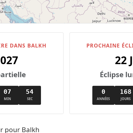
IRE DANS BALKH
PROCHAINE ÉCL
2027
22 
artielle
Éclipse 
07
53
0
168
MIN
SEC
ANNÉES
JOURS
ir pour Balkh