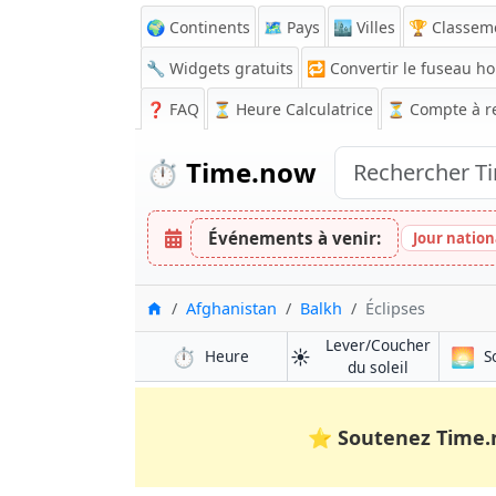
🌍 Continents
🗺️ Pays
🏙️ Villes
🏆 Classem
🔧 Widgets gratuits
🔁
Convertir le fuseau ho
❓
FAQ
⏳ Heure Calculatrice
⏳
Compte à r
⏱️
Time.now
Événements à venir:
Jour nation
Accueil
Afghanistan
Balkh
Éclipses
Lever/Coucher
⏱️
☀️
🌅
Heure
S
du soleil
⭐
Soutenez Time.