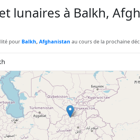
 et lunaires à Balkh, Afg
ilité pour
Balkh
,
Afghanistan
au cours de la prochaine déce
kh