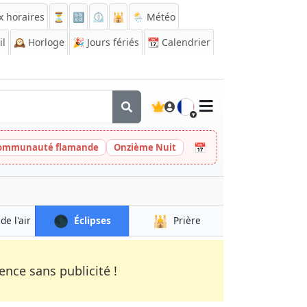
x horaires
⏳
🔡
⏲️
🕌
🌦️ Météo
il
🕰️
Horloge
🎉
Jours fériés
📆
Calendrier
🇫🇷
📅
 Communauté flamande
Onzième Nuit
🌑
🕌
de l'air
Éclipses
Prière
nce sans publicité !