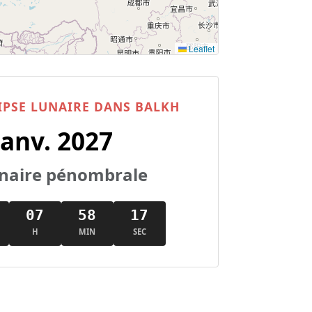
Leaflet
IPSE LUNAIRE DANS BALKH
Janv. 2027
lunaire pénombrale
07
58
16
H
MIN
SEC