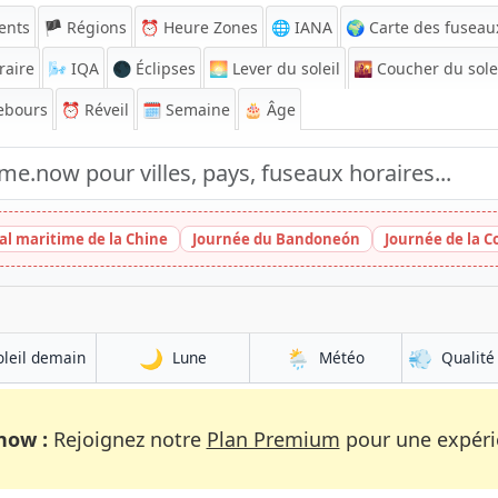
ents
🏴 Régions
⏰
Heure Zones
🌐 IANA
🌍 Carte des fuseau
raire
🌬️
IQA
🌑 Éclipses
🌅
Lever du soleil
🌇
Coucher du sole
ebours
⏰
Réveil
🗓️ Semaine
🎂 Âge
al maritime de la Chine
Journée du Bandoneón
Journée de la
🌙
🌦️
💨
oleil demain
Lune
Météo
Qualité 
now :
Rejoignez notre
Plan Premium
pour une expérie