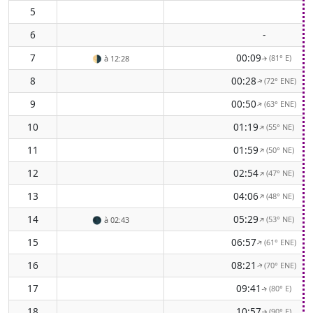
5
6
-
7
00:09
(81° E)
🌗
à 12:28
↑
8
00:28
(72° ENE)
↑
9
00:50
(63° ENE)
↑
10
01:19
(55° NE)
↑
11
01:59
(50° NE)
↑
12
02:54
(47° NE)
↑
13
04:06
(48° NE)
↑
14
05:29
(53° NE)
↑
🌑
à 02:43
15
06:57
(61° ENE)
↑
16
08:21
(70° ENE)
↑
17
09:41
(80° E)
↑
18
10:57
(90° E)
↑