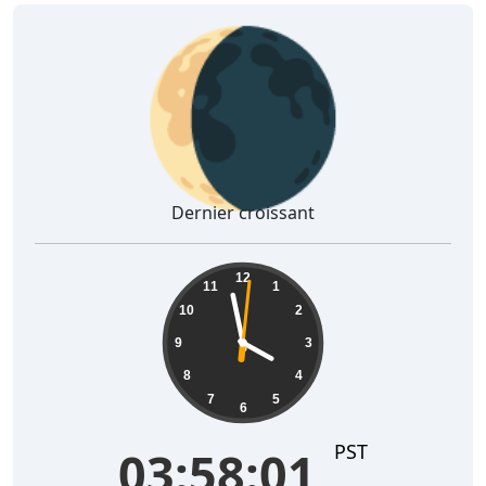
🌘
Dernier croissant
03:58:02
12
11
1
10
2
9
3
8
4
7
5
6
PST
03:58:02