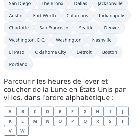
San Diego
The Bronx
Dallas
Jacksonville
Austin
Fort Worth
Columbus
Indianapolis
Charlotte
San Francisco
Seattle
Denver
Washington, D.C.
Washington
Nashville
El Paso
Oklahoma City
Detroit
Boston
Portland
Parcourir les heures de lever et
coucher de la Lune en États-Unis par
villes, dans l'ordre alphabétique :
A
B
C
D
E
F
G
H
I
J
K
L
M
N
O
P
Q
R
S
T
V
W