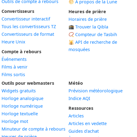
Outils de compte à rebours
🌕 À propos de la Lune
Convertisseurs
Heures de prière
Convertisseur interactif
Horaires de prière
Tous les convertisseurs TZ
🕋 Trouver la Qibla
Convertisseurs de format
📿 Compteur de Tasbih
Heure Unix
🕌
API de recherche de
mosquées
Compte à rebours
Événements
Films à venir
Films sortis
Outils pour webmasters
Météo
Widgets gratuits
Prévision météorologique
Widget
Horloge analogique
Indice AQI
Widget
Horloge numérique
Ressources
Widget
Horloge textuelle
Articles
Widget
Horloge mot
Articles en vedette
Widget
Minuteur de compte à rebours
Guides d'achat
Widget
Heures de prière