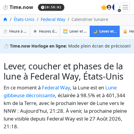
🇫🇷
⏱️
Time.now
10:58:02
Accueil
États-Unis
Federal Way
Calendrier lunaire
⏱️
Heure à Federal Way
☀️
Heures de lever et de coucher du soleil à Federal Way
🌅
Lever et coucher du soleil Demain à Federal Way
🌙
Lever et coucher de lune & phases de lune à Federal Way
🕌
⏱️
Time.now Horloge en ligne:
Mode plein écran de précision!
Lever, coucher et phases de la
lune à Federal Way, États-Unis
En ce moment à
Federal Way
, la Lune est en
Lune
gibbeuse décroissante
, éclairée à 98.5% et à 401,344
km de la Terre, avec le prochain lever de Lune vers le
NNW : Aujourd'hui, 21:28. À venir, la prochaine pleine
lune visible depuis Federal Way est le 27 Août 2026,
21:18.