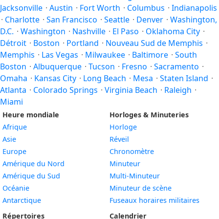
Jacksonville
·
Austin
·
Fort Worth
·
Columbus
·
Indianapolis
·
Charlotte
·
San Francisco
·
Seattle
·
Denver
·
Washington,
D.C.
·
Washington
·
Nashville
·
El Paso
·
Oklahoma City
·
Détroit
·
Boston
·
Portland
·
Nouveau Sud de Memphis
·
Memphis
·
Las Vegas
·
Milwaukee
·
Baltimore
·
South
Boston
·
Albuquerque
·
Tucson
·
Fresno
·
Sacramento
·
Omaha
·
Kansas City
·
Long Beach
·
Mesa
·
Staten Island
·
Atlanta
·
Colorado Springs
·
Virginia Beach
·
Raleigh
·
Miami
Heure mondiale
Horloges & Minuteries
Afrique
Horloge
Asie
Réveil
Europe
Chronomètre
Amérique du Nord
Minuteur
Amérique du Sud
Multi-Minuteur
Océanie
Minuteur de scène
Antarctique
Fuseaux horaires militaires
Répertoires
Calendrier