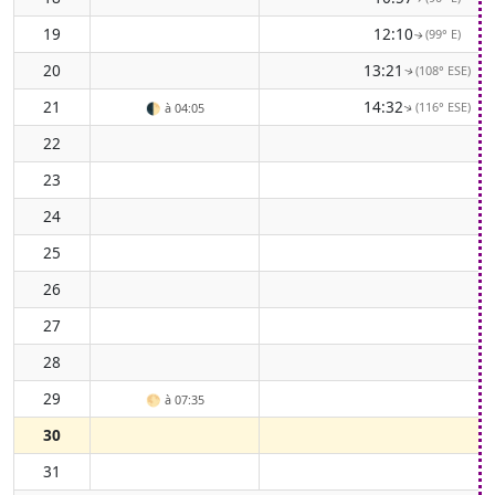
19
12:10
(99° E)
↑
20
13:21
(108° ESE)
↑
21
14:32
(116° ESE)
🌓
à 04:05
↑
22
23
24
25
26
27
28
29
🌕
à 07:35
30
31