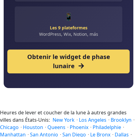
📱
Les 9 plateformes
WordPress, Wix, Notion, más
Obtenir le widget de phase
lunaire
Heures de lever et coucher de la lune à autres grandes
villes dans États-Unis:
New York
·
Los Angeles
·
Brooklyn
·
Chicago
·
Houston
·
Queens
·
Phoenix
·
Philadelphie
·
Manhattan
·
San Antonio
·
San Diego
·
Le Bronx
·
Dallas
·