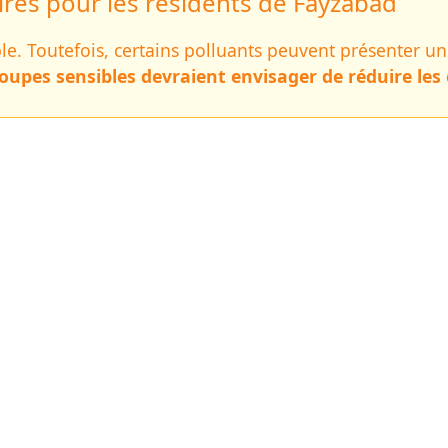
es pour les résidents de Fayzabad
able. Toutefois, certains polluants peuvent présenter u
oupes sensibles devraient envisager de réduire les e