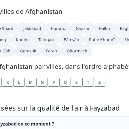
 villes de Afghanistan
 Sharīf
Jalālābād
Kunduz
Ghazni
Balkh
Bagh
ang
Khulm
Taloqan
Bāmyān
Pul-e Khumrī
Sh
r Gāh
Gereshk
Farah
Ghormach
Afghanistan par villes, dans l'ordre alphabé
K
L
M
N
P
Q
S
T
Z
s sur la qualité de l'air à Fayzabad
à Fayzabad en ce moment ?