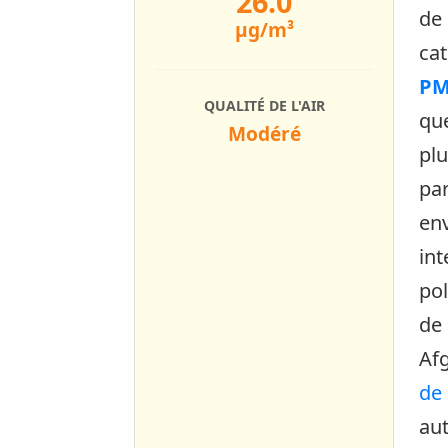
26.0
de 
µg/m³
ca
PM
QUALITÉ DE L'AIR
qu
Modéré
plu
par
env
int
pol
de 
Af
de 
aut