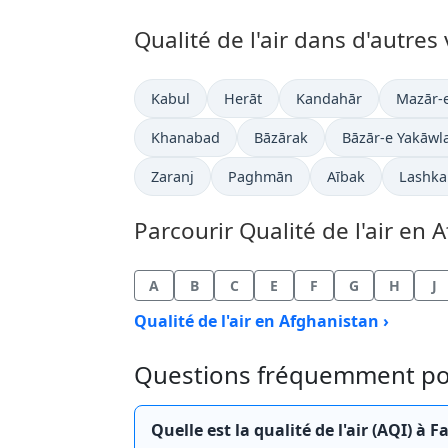
Qualité de l'air dans d'autres
Kabul
Herāt
Kandahār
Mazār-e
Khanabad
Bāzārak
Bāzār-e Yakāwl
Zaranj
Paghmān
Aībak
Lashka
Parcourir Qualité de l'air en 
A
B
C
E
F
G
H
J
Qualité de l'air en Afghanistan ›
Questions fréquemment posée
Quelle est la qualité de l'air (AQI) 