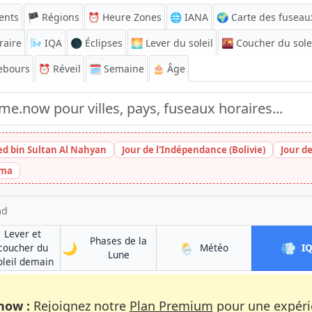
ents
🏴 Régions
⏰
Heure Zones
🌐 IANA
🌍 Carte des fuseau
raire
🌬️
IQA
🌑 Éclipses
🌅
Lever du soleil
🌇
Coucher du sole
ebours
⏰
Réveil
🗓️ Semaine
🎂 Âge
ed bin Sultan Al Nahyan
Jour de l'Indépendance (Bolivie)
Jour d
ima
ad
Lever et
Phases de la
🌙
🌦️
💨
à Fayzabad
coucher du
Météo
I
à Fayzabad
Lune
à Fayzabad
oleil demain
now :
Rejoignez notre
Plan Premium
pour une expérie