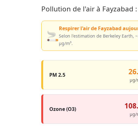
Pollution de l'air à Fayzabad 
Respirer l'air de Fayzabad aujou
🚬
Selon l'estimation de Berkeley Earth,
µg/m³.
26
PM 2.5
µg/
108
Ozone (O3)
µg/