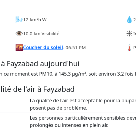
🌬️
💧
12 km/h W
2
👁️
☀️
10.0 km Visibilité
I
🌇
🌡️
Coucher du soleil
: 06:51 PM
P
ir à Fayzabad aujourd'hui
n ce moment est PM10, à 145.3 µg/m³, soit environ 3.2 fois 
ité de l'air à Fayzabad
La qualité de l'air est acceptable pour la plupar
posent pas de problème.
Les personnes particulièrement sensibles devr
prolongés ou intenses en plein air.