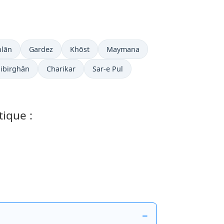
lān
Gardez
Khōst
Maymana
ibirghān
Charikar
Sar-e Pul
tique :