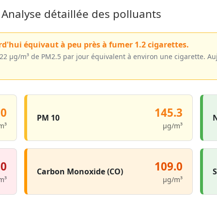
: Analyse détaillée des polluants
rd'hui équivaut à peu près à fumer 1.2 cigarettes.
 ~22 µg/m³ de PM2.5 par jour équivalent à environ une cigarette. Au
.0
145.3
PM 10
N
m³
µg/m³
.0
109.0
Carbon Monoxide (CO)
S
m³
µg/m³