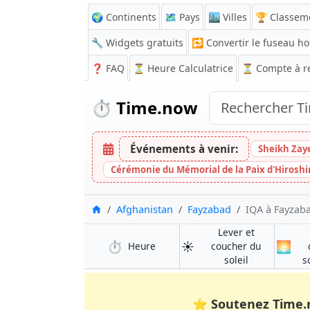
🌍 Continents
🗺️ Pays
🏙️ Villes
🏆 Classem
🔧 Widgets gratuits
🔁
Convertir le fuseau ho
❓
FAQ
⏳ Heure Calculatrice
⏳
Compte à r
⏱️
Time.now
Événements à venir:
Sheikh Zay
Cérémonie du Mémorial de la Paix d'Hirosh
Accueil
Afghanistan
Fayzabad
IQA à Fayzab
Lever et
⏱️
☀️
🌅
à Fayzabad
Heure
coucher du
à Fayzabad
soleil
s
⭐
Soutenez Time.