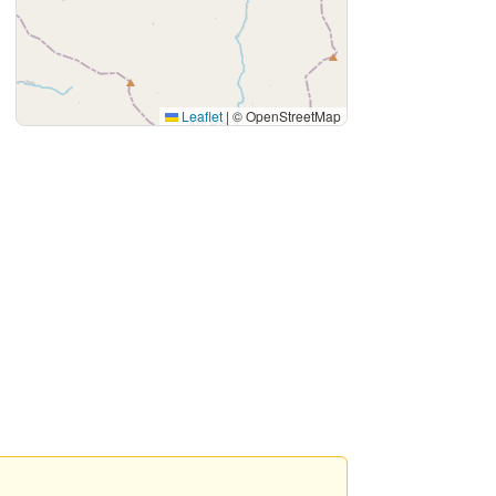
Leaflet
|
© OpenStreetMap