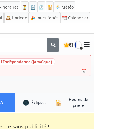
x horaires
⏳
🔡
⏲️
🕌
🌦️ Météo
il
🕰️
Horloge
🎉
Jours fériés
📆
Calendrier
🇫🇷
e l'Indépendance (Jamaïque)
📅
Heures de
🌑
🕌
à Fayzabad
à Fayzabad
QA
Éclipses
à Fayzabad
prière
nce sans publicité !