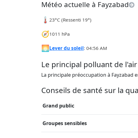
Météo actuelle à Fayzabad
🌡️
23°C (Ressenti 19°)
🧭
1011 hPa
🌅
Lever du soleil
: 04:56 AM
Le principal polluant de l'a
La principale préoccupation à Fayzabad e
Conseils de santé sur la qual
Grand public
Groupes sensibles