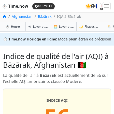
🇫🇷
⏱️
Time.now
00:29:41
Accueil
Afghanistan
Bāzārak
IQA à Bāzārak
à Bāzārak
à Bāzārak
à Bā
à 
⏱️
Heure
☀️
Lever et coucher du soleil
🌅
Lever et coucher du soleil demain
🌙
Phases de la Lune
🌦️
⏱️
Time.now Horloge en ligne:
Mode plein écran de précision!
Indice de qualité de l'air (AQI) à
Bāzārak, Afghanistan 🇦🇫
La qualité de l'air à
Bāzārak
est actuellement de 56 sur
l'échelle AQI américaine, classée Modéré.
INDICE AQI