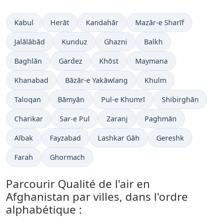
Kabul
Herāt
Kandahār
Mazār-e Sharīf
Jalālābād
Kunduz
Ghazni
Balkh
Baghlān
Gardez
Khōst
Maymana
Khanabad
Bāzār-e Yakāwlang
Khulm
Taloqan
Bāmyān
Pul-e Khumrī
Shibirghān
Charikar
Sar-e Pul
Zaranj
Paghmān
Aībak
Fayzabad
Lashkar Gāh
Gereshk
Farah
Ghormach
Parcourir Qualité de l'air en
Afghanistan par villes, dans l'ordre
alphabétique :