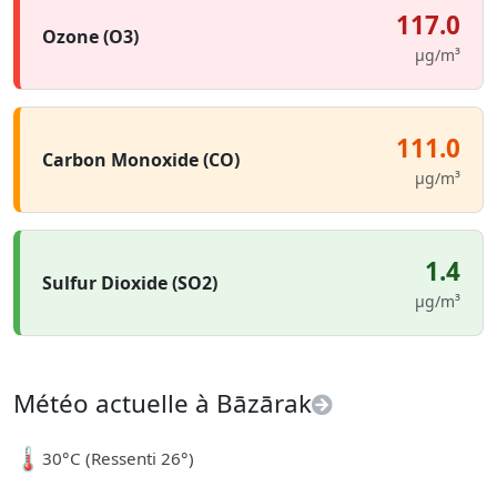
117.0
Ozone (O3)
µg/m³
111.0
Carbon Monoxide (CO)
µg/m³
1.4
Sulfur Dioxide (SO2)
µg/m³
Météo actuelle à Bāzārak
🌡️
30°C (Ressenti 26°)