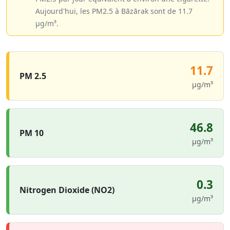
Aujourd'hui, les PM2.5 à Bāzārak sont de 11.7
µg/m³.
11.7
PM 2.5
µg/m³
46.8
PM 10
µg/m³
0.3
Nitrogen Dioxide (NO2)
µg/m³