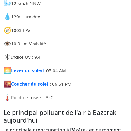
🌬️
12 km/h NNW
💧
12% Humidité
🧭
1003 hPa
👁️
10.0 km Visibilité
☀️
Indice UV : 9.4
🌅
Lever du soleil
: 05:04 AM
🌇
Coucher du soleil
: 06:51 PM
🌡️
Point de rosée : -3°C
Le principal polluant de l'air à Bāzārak
aujourd'hui
La principale préoccupation à Bāzārak en ce moment