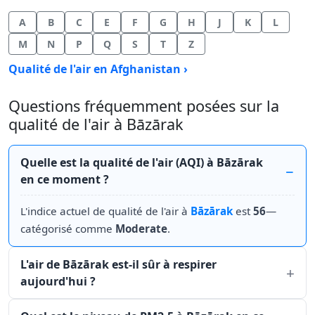
A
B
C
E
F
G
H
J
K
L
M
N
P
Q
S
T
Z
Qualité de l'air en Afghanistan ›
Questions fréquemment posées sur la
qualité de l'air à Bāzārak
Quelle est la qualité de l'air (AQI) à Bāzārak
en ce moment ?
L'indice actuel de qualité de l'air à
Bāzārak
est
56
—
catégorisé comme
Moderate
.
L'air de Bāzārak est-il sûr à respirer
aujourd'hui ?