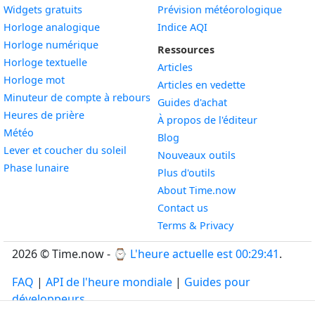
Widgets gratuits
Prévision météorologique
Widget
Horloge analogique
Indice AQI
Widget
Horloge numérique
Ressources
Widget
Horloge textuelle
Articles
Widget
Horloge mot
Articles en vedette
Widget
Minuteur de compte à rebours
Guides d'achat
Widget
Heures de prière
À propos de l'éditeur
Widget
Météo
Blog
Widget
Lever et coucher du soleil
Nouveaux outils
Widget
Phase lunaire
Plus d'outils
About Time.now
Contact us
Terms & Privacy
2026 © Time.now - ⌚
L'heure actuelle est 00:29:41
.
FAQ
|
API de l'heure mondiale
|
Guides pour
développeurs