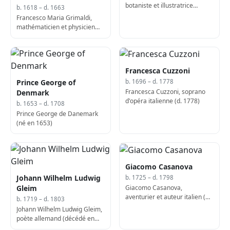
botaniste et illustratrice
b. 1618 – d. 1663
germano-néerlandaise (d.
Francesco Maria Grimaldi,
1717)
mathématicien et physicien
italien (né en 1618)
Francesca Cuzzoni
Prince George of
b. 1696 – d. 1778
Francesca Cuzzoni, soprano
Denmark
d'opéra italienne (d. 1778)
b. 1653 – d. 1708
Prince George de Danemark
(né en 1653)
Giacomo Casanova
Johann Wilhelm Ludwig
b. 1725 – d. 1798
Giacomo Casanova,
Gleim
aventurier et auteur italien (né
b. 1719 – d. 1803
en 1725)
Johann Wilhelm Ludwig Gleim,
poète allemand (décédé en
1803)