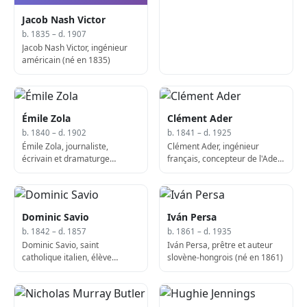
1882)
Jacob Nash Victor
b. 1835 – d. 1907
Jacob Nash Victor, ingénieur
américain (né en 1835)
Émile Zola
Clément Ader
b. 1840 – d. 1902
b. 1841 – d. 1925
Émile Zola, journaliste,
Clément Ader, ingénieur
écrivain et dramaturge
français, concepteur de l'Ader
français (né en 1840)
Avion III (né en 1841)
Dominic Savio
Iván Persa
b. 1842 – d. 1857
b. 1861 – d. 1935
Dominic Savio, saint
Iván Persa, prêtre et auteur
catholique italien, élève
slovène-hongrois (né en 1861)
adolescent de Saint Jean
Bosco (d. 1857)