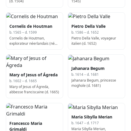
(d. 1504)
1545)
Cornelis de Houtman
Pietro Della Valle
b. 1565 – d. 1599
b. 1586 – d. 1652
Cornelis de Houtman,
Pietro Della Valle, voyageur
explorateur néerlandais (né
italien (d. 1652)
en 1565)
Jahanara Begum
Mary of Jesus of Ágreda
b. 1614 – d. 1681
Jahanara Begum, princesse
b. 1602 – d. 1665
moghole (d. 1681)
Mary of Jesus of Ágreda,
abbesse franciscaine (d. 1665)
Maria Sibylla Merian
Francesco Maria
b. 1647 – d. 1717
Maria Sibylla Merian,
Grimaldi