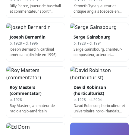
Billy Pierce, joueur de baseball
Kenneth Tynan, auteur et
et commentateur sportif
critique anglais (décédé en
américain (né en 1927)
1980)
Joseph Bernardin
Serge Gainsbourg
b. 1928 – d. 1996
b. 1928 – d. 1991
Joseph Bernardin, cardinal
Serge Gainsbourg, chanteur-
américain (décédé en 1996)
compositeur, acteur et
réalisateur français (décédé
en 1991)
Roy Masters
David Robinson
(commentator)
(horticulturist)
b. 1928
b. 1928 – d. 2004
Roy Masters, animateur de
David Robinson, horticulteur et
radio anglo-américain
universitaire nord-irlandais
(décédé en 2004)