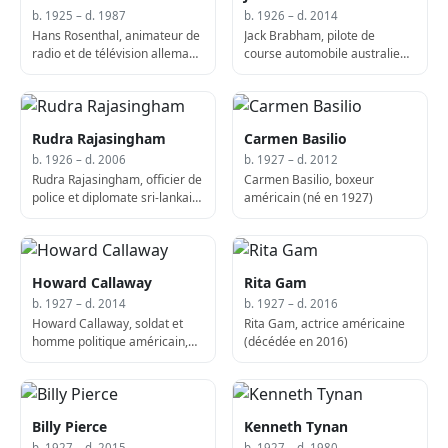
b. 1925 – d. 1987
b. 1926 – d. 2014
Hans Rosenthal, animateur de
Jack Brabham, pilote de
radio et de télévision allemand
course automobile australien
(décédé en 1987)
(né en 1926)
Rudra Rajasingham
Carmen Basilio
b. 1926 – d. 2006
b. 1927 – d. 2012
Rudra Rajasingham, officier de
Carmen Basilio, boxeur
police et diplomate sri-lankais
américain (né en 1927)
(décédé en 2006)
Howard Callaway
Rita Gam
b. 1927 – d. 2014
b. 1927 – d. 2016
Howard Callaway, soldat et
Rita Gam, actrice américaine
homme politique américain,
(décédée en 2016)
11e secrétaire de l'Armée des
États-Unis (décédé en 2014)
Billy Pierce
Kenneth Tynan
b. 1927 – d. 2015
b. 1927 – d. 1980