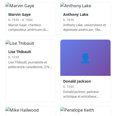
Marvin Gaye
Anthony Lake
b. 1939 – d. 1984
b. 1939
Marvin Gaye, chanteur-
Anthony Lake, universitaire et
compositeur américain (d.
diplomate américain, 18e
1984)
conseiller à la sécurité
nationale des États-Unis
Lise Thibault
👤
b. 1939
Lise Thibault, journaliste et
politicienne canadienne, 27e
lieutenante-gouverneure du
Québec
Donald Jackson
b. 1940
Donald Jackson, patineur
artistique et entraîneur
canadien