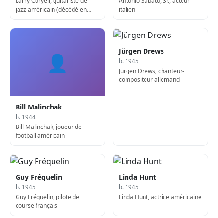
Larry Coryell, guitariste de
Antonio Sabàto, Sr., acteur
jazz américain (décédé en
italien
2017)
Jürgen Drews
👤
b. 1945
Jürgen Drews, chanteur-
compositeur allemand
Bill Malinchak
b. 1944
Bill Malinchak, joueur de
football américain
Guy Fréquelin
Linda Hunt
b. 1945
b. 1945
Guy Fréquelin, pilote de
Linda Hunt, actrice américaine
course français