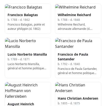
Francisco Balagtas
Wilhelmine Reichard
b. 1788 – d. 1862
b. 1788 – d. 1848
Francisco Balagtas, poète et
Wilhelmine Reichard,
auteur philippin (d. 1862)
aéronaute allemande (d.
1848)
Lucio Norberto Mansilla
Francisco de Paula
Santander
b. 1789 – d. 1871
Lucio Norberto Mansilla,
b. 1792 – d. 1840
général et homme politique
Francisco de Paula Santander,
argentin (né en 1789)
général et homme politique
colombien, 4e président de la
République de la Nouvelle-
Grenade (né en 1792)
Hans Christian Andersen
b. 1805 – d. 1875
August Heinrich