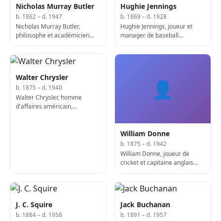
Nicholas Murray Butler
Hughie Jennings
b. 1862 – d. 1947
b. 1869 – d. 1928
Nicholas Murray Butler,
Hughie Jennings, joueur et
philosophe et académicien
manager de baseball
américain, prix Nobel (né en
américain (d. 1928)
1862)
Walter Chrysler
👤
b. 1875 – d. 1940
Walter Chrysler, homme
d'affaires américain,
fondateur de Chrysler (né en
1875)
William Donne
b. 1875 – d. 1942
William Donne, joueur de
cricket et capitaine anglais
(décédé en 1942)
J. C. Squire
Jack Buchanan
b. 1884 – d. 1958
b. 1891 – d. 1957