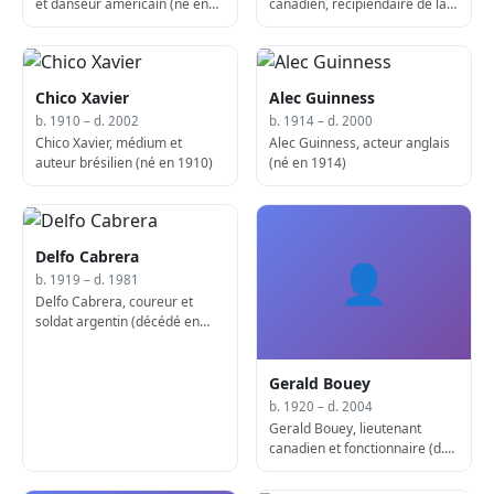
et danseur américain (né en
canadien, récipiendaire de la
1908)
Victoria Cross (né en 1910)
Chico Xavier
Alec Guinness
b. 1910 – d. 2002
b. 1914 – d. 2000
Chico Xavier, médium et
Alec Guinness, acteur anglais
auteur brésilien (né en 1910)
(né en 1914)
Delfo Cabrera
👤
b. 1919 – d. 1981
Delfo Cabrera, coureur et
soldat argentin (décédé en
1981)
Gerald Bouey
b. 1920 – d. 2004
Gerald Bouey, lieutenant
canadien et fonctionnaire (d.
2004)