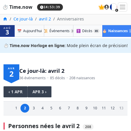
🇫🇷
⏱️
Time.now
14:53:40
Accueil
Ce jour-là
avril 2
Anniversaires
AOÛ
3
📅
Aujourd'hui
📜
Événements
✝️
Décès
🎂
Naissances
36
85
⏱️
Time.now Horloge en ligne:
Mode plein écran de précision!
AVR
Ce jour-là: avril 2
2
36 événements · 85 décès · 208 naissances
‹ 1 APR
APR 3 ›
1
2
3
4
5
6
7
8
9
10
11
12
13
1
Personnes nées le avril 2
208