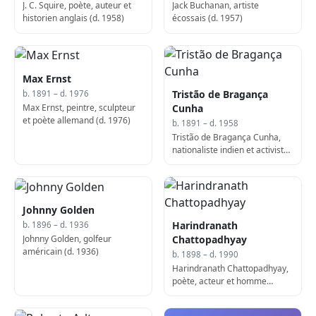
J. C. Squire, poète, auteur et
Jack Buchanan, artiste
historien anglais (d. 1958)
écossais (d. 1957)
Max Ernst
Tristão de Bragança
b. 1891 – d. 1976
Max Ernst, peintre, sculpteur
Cunha
et poète allemand (d. 1976)
b. 1891 – d. 1958
Tristão de Bragança Cunha,
nationaliste indien et activiste
anti-colonial de Goa (d. 1958)
Johnny Golden
Harindranath
b. 1896 – d. 1936
Johnny Golden, golfeur
Chattopadhyay
américain (d. 1936)
b. 1898 – d. 1990
Harindranath Chattopadhyay,
poète, acteur et homme
politique indien (né en 1898)