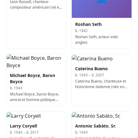
Leon Russell, chanteur-
compositeur américain (né en
1942)
Roshan Seth
b. 1942
Roshan Seth, acteur indo-
anglais
Caterina Bueno
Michael Boyce, Baron
b. 1943 – d. 2007
Caterina Bueno, chanteuse et
Boyce
historienne italienne (née en
b. 1943
1943)
Michael Boyce, baron Boyce,
amiral et homme politique
sud-africain-anglais, Lord
Warden des Cinque Ports
Larry Coryell
Antonio Sabàto, Sr.
b. 1943 – d. 2017
b. 1943