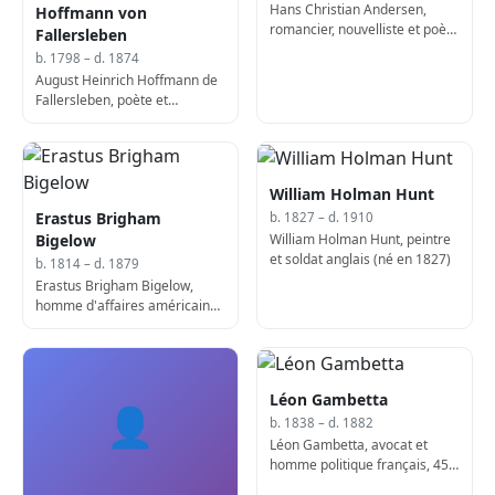
Hans Christian Andersen,
Hoffmann von
romancier, nouvelliste et poète
Fallersleben
danois (né en 1805)
b. 1798 – d. 1874
August Heinrich Hoffmann de
Fallersleben, poète et
académicien allemand (d.
1874)
William Holman Hunt
Erastus Brigham
b. 1827 – d. 1910
William Holman Hunt, peintre
Bigelow
et soldat anglais (né en 1827)
b. 1814 – d. 1879
Erastus Brigham Bigelow,
homme d'affaires américain
(né en 1814)
Léon Gambetta
👤
b. 1838 – d. 1882
Léon Gambetta, avocat et
homme politique français, 45e
Premier ministre de France (d.