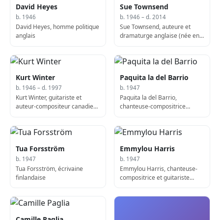
David Heyes
Sue Townsend
b. 1946
b. 1946 – d. 2014
David Heyes, homme politique
Sue Townsend, auteure et
anglais
dramaturge anglaise (née en
1946)
Kurt Winter
Paquita la del Barrio
b. 1946 – d. 1997
b. 1947
Kurt Winter, guitariste et
Paquita la del Barrio,
auteur-compositeur canadien
chanteuse-compositrice
(né en 1946)
mexicaine
Tua Forsström
Emmylou Harris
b. 1947
b. 1947
Tua Forsström, écrivaine
Emmylou Harris, chanteuse-
finlandaise
compositrice et guitariste
américaine
Camille Paglia