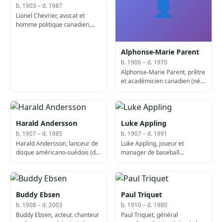
👤
b. 1903 – d. 1987
Lionel Chevrier, avocat et
homme politique canadien,
27e ministre de la Justice du
Canada (né en 1903)
Alphonse-Marie Parent
b. 1906 – d. 1970
Alphonse-Marie Parent, prêtre
et académicien canadien (né
en 1906)
Harald Andersson
Luke Appling
b. 1907 – d. 1985
b. 1907 – d. 1991
Harald Andersson, lanceur de
Luke Appling, joueur et
disque américano-suédois (d.
manager de baseball
1985)
américain (d. 1991)
Buddy Ebsen
Paul Triquet
b. 1908 – d. 2003
b. 1910 – d. 1980
Buddy Ebsen, acteur, chanteur
Paul Triquet, général