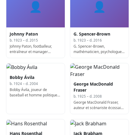
👤
👤
Johnny Paton
G. Spencer-Brown
b. 1923 – d. 2015
b. 1923 – d. 2016
Johnny Paton, footballeur,
G. Spencer-Brown,
entraîneur et manager
mathématicien, psychologue
écossais (né en 1923)
et auteur anglais (décédé en
2016)
Bobby Ávila
George MacDonald
b. 1924 – d. 2004
Bobby Ávila, joueur de
Fraser
baseball et homme politique
b. 1925 – d. 2008
mexicain (né en 1924)
George MacDonald Fraser,
auteur et scénariste écossais
(décédé en 2008)
Hans Rosenthal
Jack Brabham