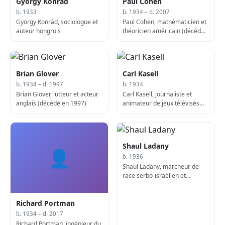
György Konrád
Paul Cohen
b. 1933
b. 1934 – d. 2007
György Konrád, sociologue et
Paul Cohen, mathématicien et
auteur hongrois
théoricien américain (décédé
en 2007)
Brian Glover
Carl Kasell
b. 1934 – d. 1997
b. 1934
Brian Glover, lutteur et acteur
Carl Kasell, journaliste et
anglais (décédé en 1997)
animateur de jeux télévisés
américain
Shaul Ladany
👤
b. 1936
Shaul Ladany, marcheur de
race serbo-israélien et
ingénieur
Richard Portman
b. 1934 – d. 2017
Richard Portman, ingénieur du