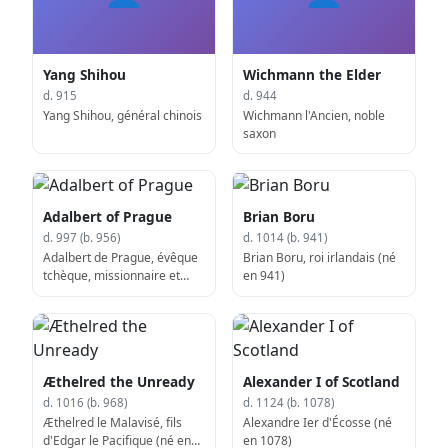
Yang Shihou
Wichmann the Elder
d. 915
d. 944
Yang Shihou, général chinois
Wichmann l'Ancien, noble
saxon
Adalbert of Prague
Brian Boru
d. 997 (b. 956)
d. 1014 (b. 941)
Adalbert de Prague, évêque
Brian Boru, roi irlandais (né
tchèque, missionnaire et
en 941)
saint (né en 956)
Æthelred the Unready
Alexander I of Scotland
d. 1016 (b. 968)
d. 1124 (b. 1078)
Æthelred le Malavisé, fils
Alexandre Ier d'Écosse (né
d'Edgar le Pacifique (né en
en 1078)