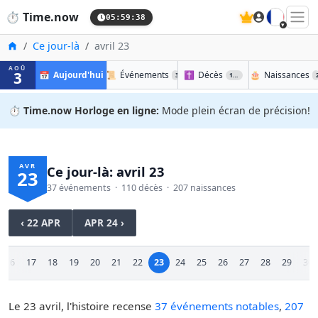
🇫🇷
⏱️
Time.now
05:59:39
Accueil
Ce jour-là
avril 23
AOÛ
3
📅
Aujourd'hui
📜
Événements
✝️
Décès
🎂
Naissances
37
110
⏱️
Time.now Horloge en ligne:
Mode plein écran de précision!
AVR
Ce jour-là: avril 23
23
37 événements · 110 décès · 207 naissances
‹ 22 APR
APR 24 ›
16
17
18
19
20
21
22
23
24
25
26
27
28
29
30
Le 23 avril, l'histoire recense
37 événements notables
,
207