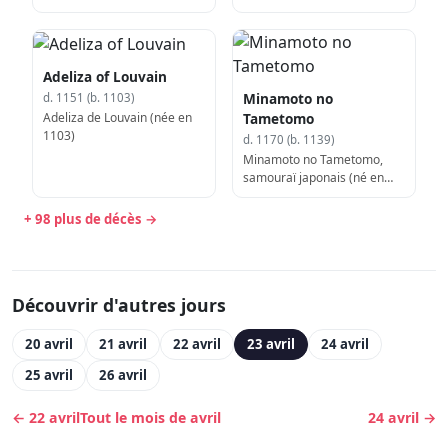
968)
Adeliza of Louvain
Minamoto no
d. 1151 (b. 1103)
Adeliza de Louvain (née en
Tametomo
1103)
d. 1170 (b. 1139)
Minamoto no Tametomo,
samouraï japonais (né en
1139)
+ 98 plus de décès →
Découvrir d'autres jours
20 avril
21 avril
22 avril
23 avril
24 avril
25 avril
26 avril
← 22 avril
Tout le mois de avril
24 avril →