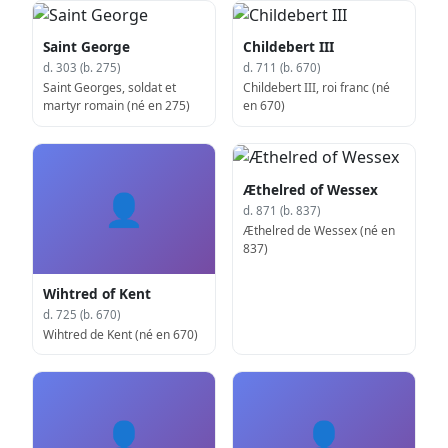
Saint George
Childebert III
d. 303 (b. 275)
d. 711 (b. 670)
Saint Georges, soldat et
Childebert III, roi franc (né
martyr romain (né en 275)
en 670)
Æthelred of Wessex
👤
d. 871 (b. 837)
Æthelred de Wessex (né en
837)
Wihtred of Kent
d. 725 (b. 670)
Wihtred de Kent (né en 670)
👤
👤