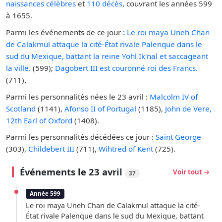
naissances célèbres
et
110 décès
, couvrant les années 599
à 1655.
Parmi les événements de ce jour :
Le roi maya Uneh Chan
de Calakmul attaque la cité-État rivale Palenque dans le
sud du Mexique, battant la reine Yohl Ik'nal et saccageant
la ville.
(599);
Dagobert III est couronné roi des Francs.
(711).
Parmi les personnalités nées le 23 avril :
Malcolm IV of
Scotland
(1141),
Afonso II of Portugal
(1185),
John de Vere,
12th Earl of Oxford
(1408).
Parmi les personnalités décédées ce jour :
Saint George
(303),
Childebert III
(711),
Wihtred of Kent
(725).
Événements le 23 avril
Voir tout →
37
Année 599
Le roi maya Uneh Chan de Calakmul attaque la cité-
État rivale Palenque dans le sud du Mexique, battant