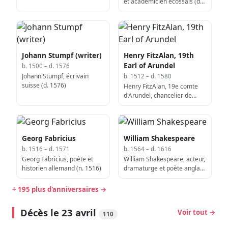
et académicien écossais (d.
1565)
Johann Stumpf (writer)
Henry FitzAlan, 19th
Earl of Arundel
b. 1500 – d. 1576
Johann Stumpf, écrivain
b. 1512 – d. 1580
suisse (d. 1576)
Henry FitzAlan, 19e comte
d'Arundel, chancelier de
l'Université d'Oxford
(décédé en 1580)
Georg Fabricius
William Shakespeare
b. 1516 – d. 1571
b. 1564 – d. 1616
Georg Fabricius, poète et
William Shakespeare, acteur,
historien allemand (n. 1516)
dramaturge et poète anglais
(n. 1564)
+ 195 plus d'anniversaires →
Décès le 23 avril
Voir tout →
110