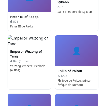
Sykeon
d. 613
Saint Théodore de Sykeon
Peter III of Raqqa
d. 591
Peter III de Rakka
👤
Emperor Wuzong of
Tang
d. 846 (b. 814)
Wuzong, empereur chinois
(n. 814)
Philip of Poitou
d. 1208
Philippe de Poitou, prince-
évêque de Durham