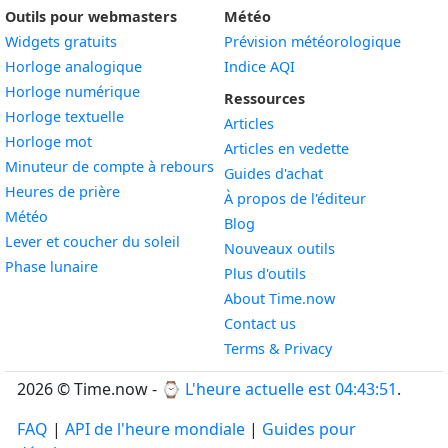
Outils pour webmasters
Météo
Widgets gratuits
Prévision météorologique
Widget
Horloge analogique
Indice AQI
Widget
Horloge numérique
Ressources
Widget
Horloge textuelle
Articles
Widget
Horloge mot
Articles en vedette
Widget
Minuteur de compte à rebours
Guides d'achat
Widget
Heures de prière
À propos de l'éditeur
Widget
Météo
Blog
Widget
Lever et coucher du soleil
Nouveaux outils
Widget
Phase lunaire
Plus d'outils
About Time.now
Contact us
Terms & Privacy
2026 © Time.now - ⌚
L'heure actuelle est 04:43:52
.
FAQ
|
API de l'heure mondiale
|
Guides pour