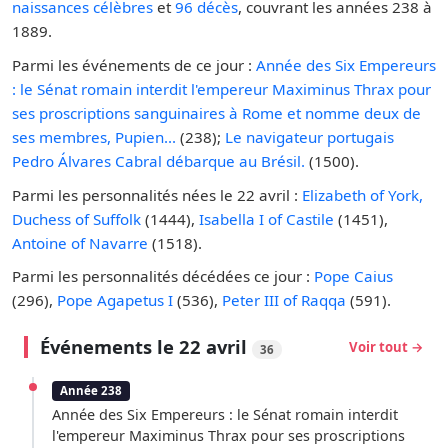
naissances célèbres
et
96 décès
, couvrant les années 238 à
1889.
Parmi les événements de ce jour :
Année des Six Empereurs
: le Sénat romain interdit l'empereur Maximinus Thrax pour
ses proscriptions sanguinaires à Rome et nomme deux de
ses membres, Pupien...
(238);
Le navigateur portugais
Pedro Álvares Cabral débarque au Brésil.
(1500).
Parmi les personnalités nées le 22 avril :
Elizabeth of York,
Duchess of Suffolk
(1444),
Isabella I of Castile
(1451),
Antoine of Navarre
(1518).
Parmi les personnalités décédées ce jour :
Pope Caius
(296),
Pope Agapetus I
(536),
Peter III of Raqqa
(591).
Événements le 22 avril
Voir tout →
36
Année 238
Année des Six Empereurs : le Sénat romain interdit
l'empereur Maximinus Thrax pour ses proscriptions