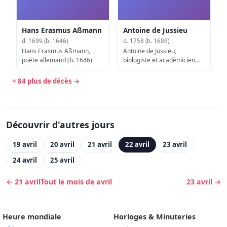
Hans Erasmus Aßmann
Antoine de Jussieu
d. 1699 (b. 1646)
d. 1758 (b. 1686)
Hans Erasmus Aßmann,
Antoine de Jussieu,
poète allemand (b. 1646)
biologiste et académicien
français (d. 1758)
+ 84 plus de décès →
Découvrir d'autres jours
19 avril
20 avril
21 avril
22 avril
23 avril
24 avril
25 avril
← 21 avril
Tout le mois de avril
23 avril →
Heure mondiale
Horloges & Minuteries