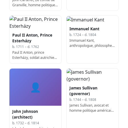
Granville, homme politique
anglais, président du Conseil
(d. 1763)
Immanuel Kant
Paul II Anton, Prince
b. 1724 – d. 1804
Immanuel Kant,
Esterházy
anthropologue, philosophe
b. 1711 – d. 1762
et académicien allemand (d.
Paul II Anton, prince
1804)
Esterházy, soldat autrichien
(d. 1762)
👤
James Sullivan
(governor)
b. 1744 – d. 1808
James Sullivan, avocat et
homme politique américain,
John Johnson
7e gouverneur du
(architect)
Massachusetts (d. 1808)
b. 1732 – d. 1814