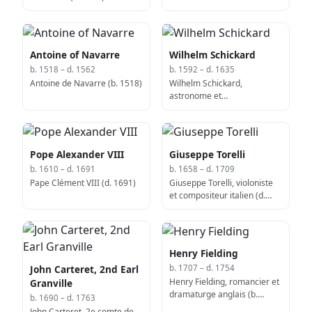
Antoine of Navarre
Wilhelm Schickard
b. 1518 – d. 1562
b. 1592 – d. 1635
Antoine de Navarre (b. 1518)
Wilhelm Schickard,
astronome et
mathématicien allemand (d.
1635)
Pope Alexander VIII
Giuseppe Torelli
b. 1610 – d. 1691
b. 1658 – d. 1709
Pape Clément VIII (d. 1691)
Giuseppe Torelli, violoniste
et compositeur italien (d.
1709)
Henry Fielding
John Carteret, 2nd Earl
b. 1707 – d. 1754
Henry Fielding, romancier et
Granville
dramaturge anglais (b.
b. 1690 – d. 1763
1707)
John Carteret, 2e comte de