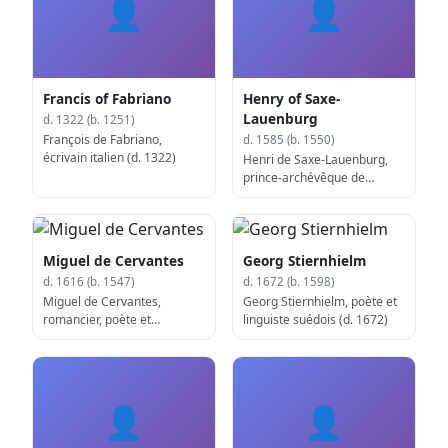
👤
👤
Francis of Fabriano
Henry of Saxe-
Lauenburg
d. 1322 (b. 1251)
François de Fabriano,
d. 1585 (b. 1550)
écrivain italien (d. 1322)
Henri de Saxe-Lauenburg,
prince-archévêque de
Brême, prince-évêque
d'Osnabrück et de
Paderborn (d. 1585)
Miguel de Cervantes
Georg Stiernhielm
d. 1616 (b. 1547)
d. 1672 (b. 1598)
Miguel de Cervantes,
Georg Stiernhielm, poète et
romancier, poète et
linguiste suédois (d. 1672)
dramaturge espagnol (d.
1616)
👤
👤