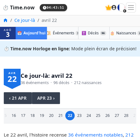
🇫🇷
⏱️
Time.now
04:43:52
Accueil
Ce jour-là
avril 22
AOÛ
3
📅
Aujourd'hui
📜
Événements
✝️
Décès
🎂
Naissances
36
96
⏱️
Time.now Horloge en ligne:
Mode plein écran de précision!
AVR
Ce jour-là: avril 22
22
36 événements · 96 décès · 212 naissances
‹ 21 APR
APR 23 ›
15
16
17
18
19
20
21
22
23
24
25
26
27
28
29
Le 22 avril, l'histoire recense
36 événements notables
,
212