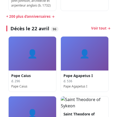
John Johnson, architecte et
arpenteur anglais (b. 1732)
+ 200 plus d'anniversaires →
Décès le 22 avril
Voir tout →
96
👤
👤
Pope Caius
Pope Agapetus I
d. 296
d. 536
Pape Caius
Pape Agapetus I
👤
Saint Theodore of