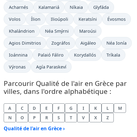
Acharnés
Kalamariá
Níkaia
Glyfáda
Volos
Ílion
Ilioúpoli
Keratsíni
Évosmos
Khalándrion
Néa Smýrni
Maroúsi
Agios Dimitrios
Zográfos
Aigáleo
Néa Ionía
Ioánnina
Palaió Fáliro
Korydallós
Tríkala
Výronas
Agía Paraskeví
Parcourir Qualité de l'air en Grèce par
villes, dans l'ordre alphabétique :
A
C
D
E
F
G
I
K
L
M
N
O
P
R
S
T
V
X
Z
Qualité de l'air en Grèce ›