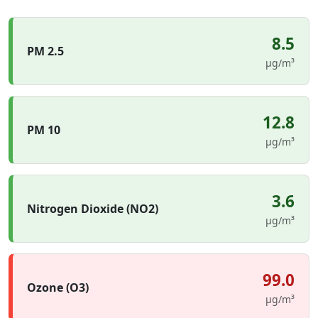
8.5
PM 2.5
µg/m³
12.8
PM 10
µg/m³
3.6
Nitrogen Dioxide (NO2)
µg/m³
99.0
Ozone (O3)
µg/m³