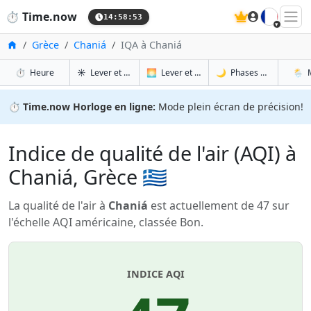
🇫🇷
⏱️
Time.now
14:58:54
Accueil
Grèce
Chaniá
IQA à Chaniá
à Chaniá
à Chaniá
à Ch
à 
⏱️
Heure
☀️
Lever et coucher du soleil
🌅
Lever et coucher du soleil demain
🌙
Phases de la Lune
🌦️
⏱️
Time.now Horloge en ligne:
Mode plein écran de précision!
Indice de qualité de l'air (AQI) à
Chaniá, Grèce 🇬🇷
La qualité de l'air à
Chaniá
est actuellement de 47 sur
l'échelle AQI américaine, classée Bon.
INDICE AQI