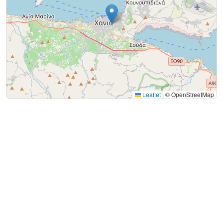
Leaflet
|
© OpenStreetMap