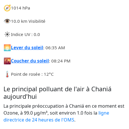
🧭
1014 hPa
👁️
10.0 km Visibilité
☀️
Indice UV : 0.0
🌅
Lever du soleil
: 06:35 AM
🌇
Coucher du soleil
: 08:24 PM
🌡️
Point de rosée : 12°C
Le principal polluant de l'air à Chaniá
aujourd'hui
La principale préoccupation à Chaniá en ce moment est
Ozone, à 99.0 µg/m³, soit environ 1.0 fois la
ligne
directrice de 24 heures de l'OMS
.