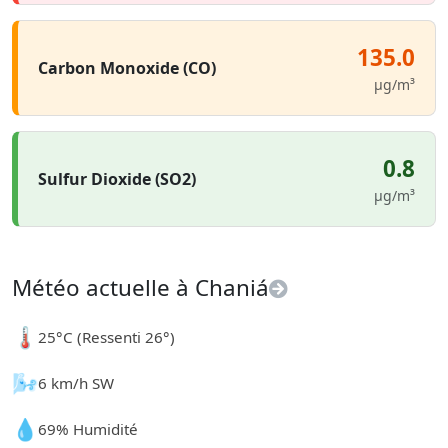
135.0
Carbon Monoxide (CO)
µg/m³
0.8
Sulfur Dioxide (SO2)
µg/m³
Météo actuelle à Chaniá
🌡️
25°C (Ressenti 26°)
🌬️
6 km/h SW
💧
69% Humidité