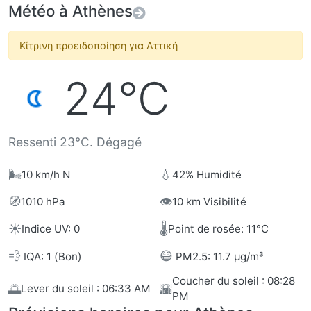
Météo à Athènes
Κίτρινη προειδοποίηση για Αττική
24°C
Ressenti 23°C. Dégagé
🌬️
💧
10 km/h N
42% Humidité
🧭
👁️
1010 hPa
10 km Visibilité
☀️
🌡️
Indice UV: 0
Point de rosée: 11°C
💨
😷
IQA: 1 (Bon)
PM2.5: 11.7 µg/m³
Coucher du soleil : 08:28
🌅
🌇
Lever du soleil : 06:33 AM
PM