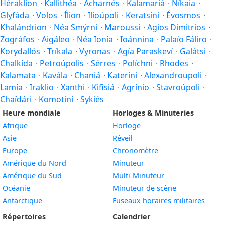
Héraklion
·
Kallithéa
·
Acharnés
·
Kalamariá
·
Níkaia
·
Glyfáda
·
Volos
·
Ílion
·
Ilioúpoli
·
Keratsíni
·
Évosmos
·
Khalándrion
·
Néa Smýrni
·
Maroussi
·
Agios Dimitrios
·
Zográfos
·
Aigáleo
·
Néa Ionía
·
Ioánnina
·
Palaío Fáliro
·
Korydallós
·
Tríkala
·
Vyronas
·
Agía Paraskeví
·
Galátsi
·
Chalkída
·
Petroúpolis
·
Sérres
·
Políchni
·
Rhodes
·
Kalamata
·
Kavála
·
Chaniá
·
Kateríni
·
Alexandroupoli
·
Lamía
·
Iraklio
·
Xanthi
·
Kifisiá
·
Agrínio
·
Stavroúpoli
·
Chaïdári
·
Komotiní
·
Sykiés
Heure mondiale
Horloges & Minuteries
Afrique
Horloge
Asie
Réveil
Europe
Chronomètre
Amérique du Nord
Minuteur
Amérique du Sud
Multi-Minuteur
Océanie
Minuteur de scène
Antarctique
Fuseaux horaires militaires
Répertoires
Calendrier