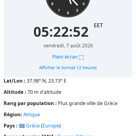
8
4
7
5
6
EET
05:22:53
vendredi, 7 août 2026
⛶
Plein écran
Afficher le format 12 heures
Lat/Lon :
37.98° N, 23.73° E
Altitude :
70 m d'altitude
Rang par population :
Plus grande ville de Grèce
Région:
Attique
Pays :
🇬🇷
Grèce
(
Europe
)