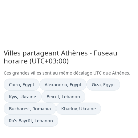
Villes partageant Athènes - Fuseau
horaire (UTC+03:00)
Ces grandes villes sont au même décalage UTC que Athènes.
Heure actuelle à
Heure actuelle à
Heure actuelle à
Cairo
, Egypt
Alexandria
, Egypt
Giza
, Egypt
Heure actuelle à
Heure actuelle à
Kyiv
, Ukraine
Beirut
, Lebanon
Heure actuelle à
Heure actuelle à
Bucharest
, Romania
Kharkiv
, Ukraine
Heure actuelle à
Ra’s Bayrūt
, Lebanon