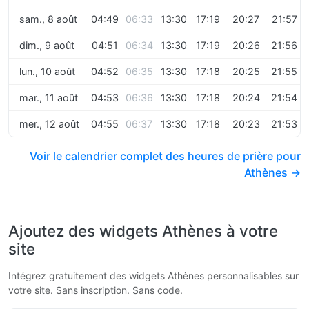
sam., 8 août
04:49
06:33
13:30
17:19
20:27
21:57
dim., 9 août
04:51
06:34
13:30
17:19
20:26
21:56
lun., 10 août
04:52
06:35
13:30
17:18
20:25
21:55
mar., 11 août
04:53
06:36
13:30
17:18
20:24
21:54
mer., 12 août
04:55
06:37
13:30
17:18
20:23
21:53
Voir le calendrier complet des heures de prière pour
Athènes →
Ajoutez des widgets Athènes à votre
site
Intégrez gratuitement des widgets Athènes personnalisables sur
votre site. Sans inscription. Sans code.