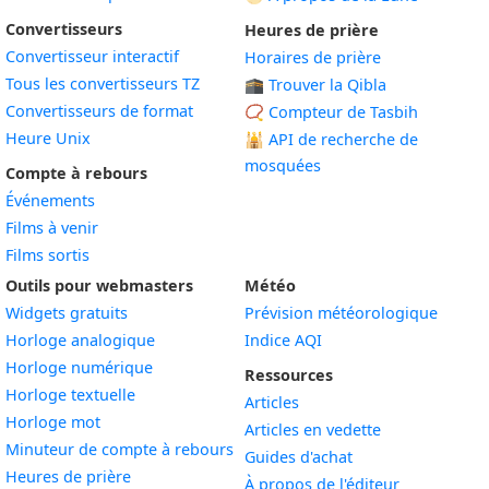
Convertisseurs
Heures de prière
Convertisseur interactif
Horaires de prière
Tous les convertisseurs TZ
🕋 Trouver la Qibla
Convertisseurs de format
📿 Compteur de Tasbih
Heure Unix
🕌
API de recherche de
mosquées
Compte à rebours
Événements
Films à venir
Films sortis
Outils pour webmasters
Météo
Widgets gratuits
Prévision météorologique
Widget
Horloge analogique
Indice AQI
Widget
Horloge numérique
Ressources
Widget
Horloge textuelle
Articles
Widget
Horloge mot
Articles en vedette
Widget
Minuteur de compte à rebours
Guides d'achat
Widget
Heures de prière
À propos de l'éditeur