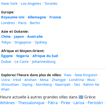
New York
·
Los Angeles
·
Toronto
Europe:
Royaume-Uni
·
Allemagne
·
France
Londres
·
Paris
·
Berlin
Asie et Océanie:
Chine
·
Japon
·
Australie
Tokyo
·
Singapour
·
Sydney
Afrique et Moyen-Orient:
Égypte
·
Nigeria
·
Afrique du Sud
Dubaï
·
Le Caire
·
Johannesburg
Explorez l'heure dans plus de villes:
Yiwu
·
New Kingston
·
Uvira
·
Irbid
·
Anshan
·
Mesa
·
Zhangye
·
Londrina
·
Wuxi
·
Shizuishan
·
Siping
·
Nürnberg
·
Nasiriyah
·
Taiz
·
Rahim Yar
Khan
Heure actuelle à autres grandes villes dans
🇬🇷
Grèce:
Athènes
·
Thessalonique
·
Pátra
·
Pirée
·
Lárisa
·
Peristéri
·