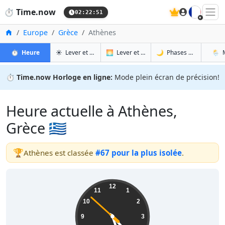
🇫🇷
⏱️
Time.now
02:22:52
Accueil
Europe
Grèce
Athènes
à Athènes
à Athènes
à At
à 
⏱️
Heure
☀️
Lever et coucher du soleil
🌅
Lever et coucher du soleil demain
🌙
Phases de la Lune
🌦️
⏱️
Time.now Horloge en ligne:
Mode plein écran de précision!
Heure actuelle à Athènes,
Grèce 🇬🇷
🏆
Athènes est classée
#67 pour la plus isolée
.
05:22:53
12
11
1
10
2
9
3