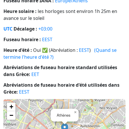
Fuseau horaire IANA :
Europe/Athens
Heure solaire :
les horloges sont environ 1h 25m en
avance sur le soleil
UTC
Décalage :
+03:00
Fuseau horaire :
EEST
Heure d'été :
Oui
✅
(Abréviation :
EEST
)
(Quand se
termine l'heure d'été ?)
Abréviations de fuseau horaire standard utilisées
dans Grèce:
EET
Abréviations de fuseau horaire d'été utilisées dans
Grèce:
EEST
+
×
−
Athènes