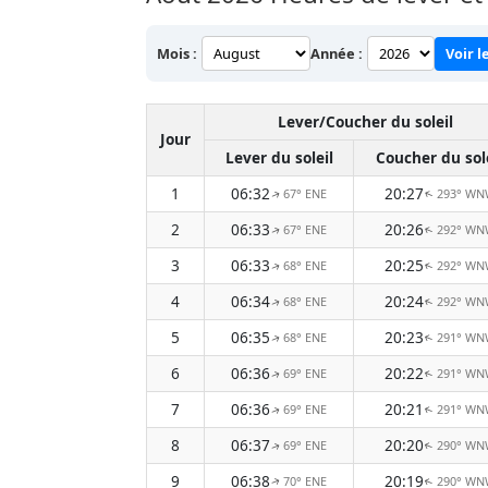
Mois :
Année :
Voir l
Lever/Coucher du soleil
Jour
Lever du soleil
Coucher du sol
1
06:32
20:27
67° ENE
293° WN
↑
↑
2
06:33
20:26
67° ENE
292° WN
↑
↑
3
06:33
20:25
68° ENE
292° WN
↑
↑
4
06:34
20:24
68° ENE
292° WN
↑
↑
5
06:35
20:23
68° ENE
291° WN
↑
↑
6
06:36
20:22
69° ENE
291° WN
↑
↑
7
06:36
20:21
69° ENE
291° WN
↑
↑
8
06:37
20:20
69° ENE
290° WN
↑
↑
9
06:38
20:19
70° ENE
290° WN
↑
↑