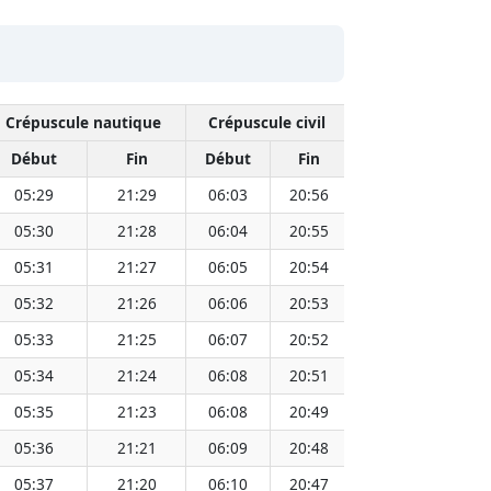
Crépuscule nautique
Crépuscule civil
M
Début
Fin
Début
Fin
Heure
Dista
05:29
21:29
06:03
20:56
13:30
05:30
21:28
06:04
20:55
13:30
05:31
21:27
06:05
20:54
13:30
05:32
21:26
06:06
20:53
13:30
05:33
21:25
06:07
20:52
13:29
05:34
21:24
06:08
20:51
13:29
05:35
21:23
06:08
20:49
13:29
05:36
21:21
06:09
20:48
13:29
05:37
21:20
06:10
20:47
13:29