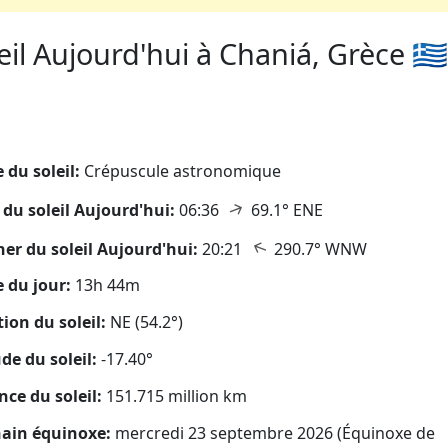
il Aujourd'hui à Chaniá, Grèce 🇬🇷
eil
 du soleil:
Crépuscule astronomique
↑
 du soleil Aujourd'hui:
06:36
69.1° ENE
↑
er du soleil Aujourd'hui:
20:21
290.7° WNW
 du jour:
13h 44m
tion du soleil:
NE (54.2°)
ude du soleil:
-17.40°
nce du soleil:
151.715 million km
ain équinoxe:
mercredi 23 septembre 2026 (Équinoxe de