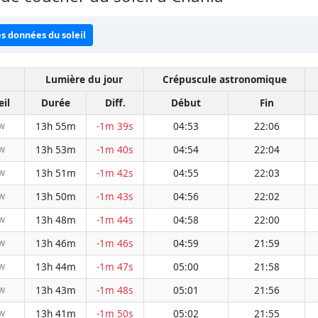
es données du soleil
Lumière du jour
Crépuscule astronomique
eil
Durée
Diff.
Début
Fin
13h 55m
-1m 39s
04:53
22:06
W
13h 53m
-1m 40s
04:54
22:04
W
13h 51m
-1m 42s
04:55
22:03
W
13h 50m
-1m 43s
04:56
22:02
W
13h 48m
-1m 44s
04:58
22:00
W
13h 46m
-1m 46s
04:59
21:59
W
13h 44m
-1m 47s
05:00
21:58
W
13h 43m
-1m 48s
05:01
21:56
W
13h 41m
-1m 50s
05:02
21:55
W