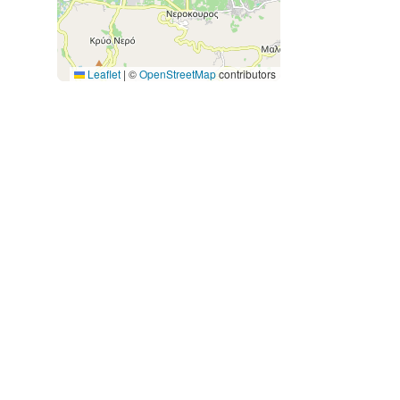
Leaflet
|
©
OpenStreetMap
contributors