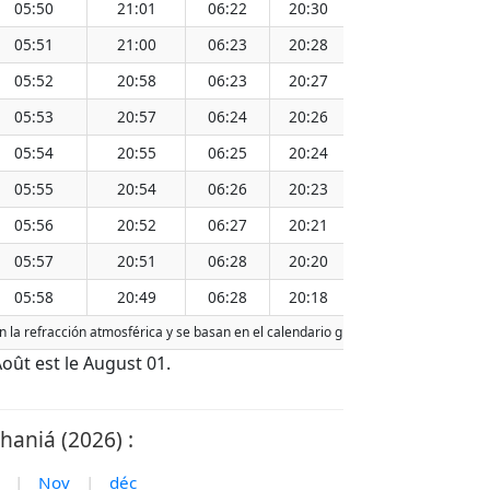
05:50
21:01
06:22
20:30
13:26
05:51
21:00
06:23
20:28
13:26
05:52
20:58
06:23
20:27
13:26
05:53
20:57
06:24
20:26
13:25
05:54
20:55
06:25
20:24
13:25
05:55
20:54
06:26
20:23
13:25
05:56
20:52
06:27
20:21
13:24
05:57
20:51
06:28
20:20
13:24
05:58
20:49
06:28
20:18
13:24
an la refracción atmosférica y se basan en el calendario gregoriano. La fecha de 
 Août est le August 01.
haniá (2026) :
|
Nov
|
déc