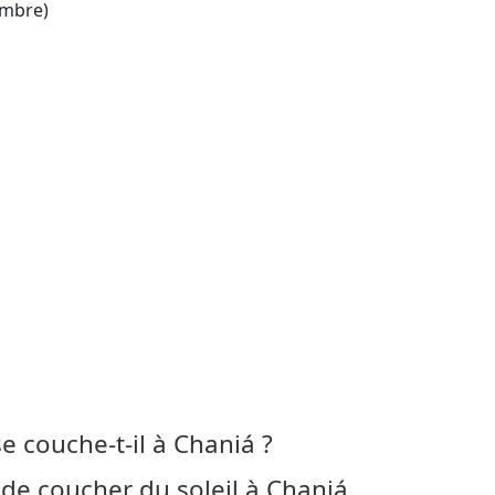
mbre)
 se couche-t-il à Chaniá ?
 de coucher du soleil à Chaniá