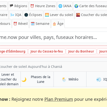
ents
🏴 Régions
⏰
Heure Zones
🌐 IANA
🌍 Carte des fuseau
raire
🌬️
IQA
🌑 Éclipses
🌅
Lever du soleil
🌇
Coucher du sole
ebours
⏰
Réveil
🗓️ Semaine
🎂 Âge
inge d'Édimbourg
Jour du Cessez-le-feu
Jour du Bonheur
Jour
coucher de soleil Aujourd'hui à Chaniá
Lever et
Phases de la
🌙
🌦️
💨
à Chaniá
coucher du
Météo
I
à Chaniá
Lune
à Chaniá
oleil demain
now :
Rejoignez notre
Plan Premium
pour une expérie