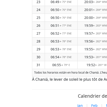
23
06:49
20:03
75° ENE
284° WN
↑
↑
24
06:50
20:01
76° ENE
284° WN
↑
↑
25
06:50
20:00
76° ENE
284° WN
↑
↑
26
06:51
19:59
77° ENE
283° WN
↑
↑
27
06:52
19:57
77° ENE
283° WN
↑
↑
28
06:53
19:56
78° ENE
282° WN
↑
↑
29
06:53
19:55
78° ENE
282° WN
↑
↑
30
06:54
19:53
78° ENE
281° WN
↑
↑
31
06:55
19:52
79° E
281° W
↑
↑
Todos los horarios están en hora local de Chaniá. L'heu
À Chaniá, le lever de soleil le plus tôt de 
Calendrier de
Jan
|
Feb
|