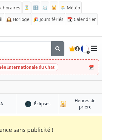
x horaires
⏳
🔡
⏲️
🕌
🌦️ Météo
il
🕰️
Horloge
🎉
Jours fériés
📆
Calendrier
🇫🇷
📅
née Internationale du Chat
Heures de
🌑
🕌
à Chaniá
à Chaniá
QA
Éclipses
à Chaniá
prière
nce sans publicité !