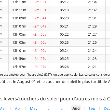
13h 13m
-2m 03s
05:17
21:34
W
13h 11m
-2m 03s
05:18
21:32
W
13h 09m
-2m 04s
05:20
21:31
W
13h 07m
-2m 04s
05:21
21:29
W
13h 05m
-2m 05s
05:22
21:27
W
13h 03m
-2m 06s
05:23
21:26
W
13h 01m
-2m 06s
05:24
21:24
W
12h 59m
-2m 07s
05:25
21:23
W
12h 57m
-2m 07s
05:26
21:21
re est ajustée pour l'heure d'été (DST) lorsque applicable. Los cálculos consider
Août est le August 01 et le coucher de soleil le plus tardif de
s levers/couchers du soleil pour d'autres mois à C
Mar
|
Apr
|
May
|
jui
|
Jul
|
Aug
|
Sep
|
Oct