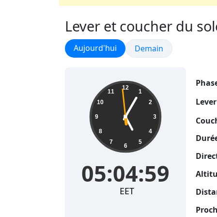
Lever et coucher du sole
Lever et coucher du soleil
Aujourd'hui
Lever et coucher du sol
Demain
Phase
05:04:59
12
11
1
Lever
10
2
9
3
Couch
8
4
Durée
7
5
6
Direc
05:04:59
Altit
EET
Dista
Proch