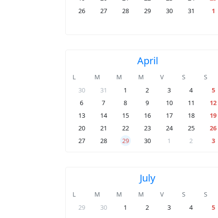
26
27
28
29
30
31
1
April
L
M
M
M
V
S
S
30
31
1
2
3
4
5
6
7
8
9
10
11
12
13
14
15
16
17
18
19
20
21
22
23
24
25
26
27
28
29
30
1
2
3
July
L
M
M
M
V
S
S
29
30
1
2
3
4
5