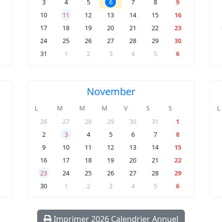
3
4
5
6
7
8
9
10
11
12
13
14
15
16
17
18
19
20
21
22
23
24
25
26
27
28
29
30
31
1
2
3
4
5
6
November
L
M
M
M
V
S
S
L
26
27
28
29
30
31
1
2
3
4
5
6
7
8
9
10
11
12
13
14
15
16
17
18
19
20
21
22
23
24
25
26
27
28
29
30
1
2
3
4
5
6
Imprimer 2026 Calendrier Annuel