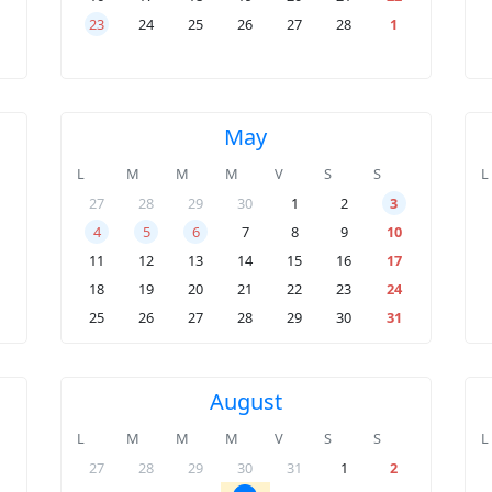
23
24
25
26
27
28
1
May
L
M
M
M
V
S
S
L
27
28
29
30
1
2
3
4
5
6
7
8
9
10
11
12
13
14
15
16
17
18
19
20
21
22
23
24
25
26
27
28
29
30
31
August
L
M
M
M
V
S
S
L
27
28
29
30
31
1
2