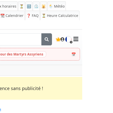
x horaires
⏳
🔡
⏲️
🕌
🌦️ Météo
📆
Calendrier
❓
FAQ
⏳ Heure Calculatrice
🇫🇷
📅
Jour des Martyrs Assyriens
nce sans publicité !
1