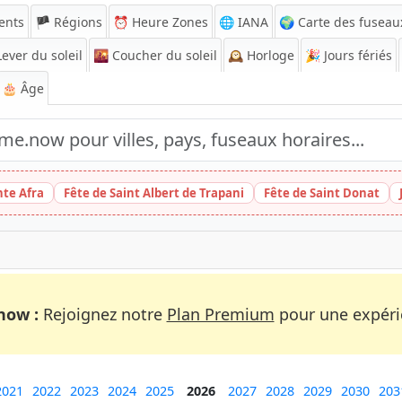
ents
🏴 Régions
⏰
Heure Zones
🌐 IANA
🌍 Carte des fuseau
ever du soleil
🌇
Coucher du soleil
🕰️
Horloge
🎉
Jours fériés
🎂 Âge
nte Afra
Fête de Saint Albert de Trapani
Fête de Saint Donat
now :
Rejoignez notre
Plan Premium
pour une expérie
2021
2022
2023
2024
2025
2026
2027
2028
2029
2030
203