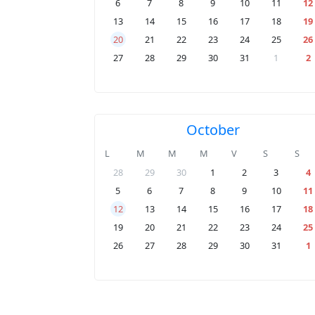
6
7
8
9
10
11
12
13
14
15
16
17
18
19
20
21
22
23
24
25
26
27
28
29
30
31
1
2
October
L
M
M
M
V
S
S
28
29
30
1
2
3
4
5
6
7
8
9
10
11
12
13
14
15
16
17
18
19
20
21
22
23
24
25
26
27
28
29
30
31
1