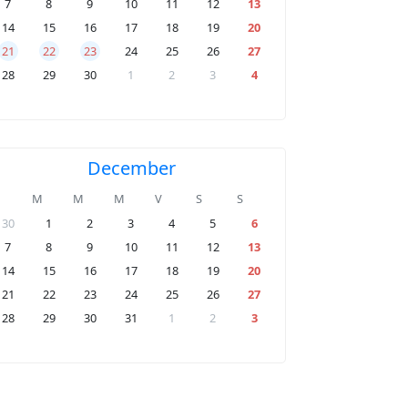
7
8
9
10
11
12
13
14
15
16
17
18
19
20
21
22
23
24
25
26
27
28
29
30
1
2
3
4
December
M
M
M
V
S
S
30
1
2
3
4
5
6
7
8
9
10
11
12
13
14
15
16
17
18
19
20
21
22
23
24
25
26
27
28
29
30
31
1
2
3