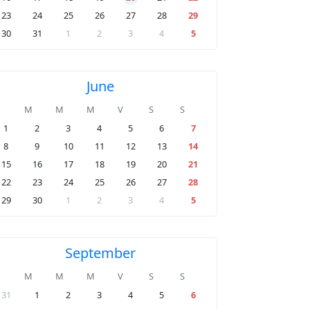
23
24
25
26
27
28
29
30
31
1
2
3
4
5
June
M
M
M
V
S
S
1
2
3
4
5
6
7
8
9
10
11
12
13
14
15
16
17
18
19
20
21
22
23
24
25
26
27
28
29
30
1
2
3
4
5
September
M
M
M
V
S
S
31
1
2
3
4
5
6