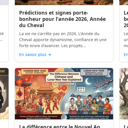
Prédictions et signes porte-
L
bonheur pour l'année 2026, Année
b
du Cheval
2
se
La vie ne s’arrête pas en 2026. L’Année du
Le
..
Cheval apporte dynamisme, confiance et une
un
forte envie d’avancer. Les projets...
mo
En savoir plus
→
En
La différence entre le Nouvel An
L