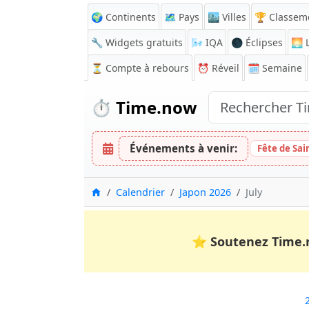
🌍 Continents
🗺️ Pays
🏙️ Villes
🏆 Classem
🔧 Widgets gratuits
🌬️
IQA
🌑 Éclipses
🌅
L
⏳
Compte à rebours
⏰
Réveil
🗓️ Semaine
⏱️
Time.now
Événements à venir:
Fête de Sai
Accueil
Calendrier
Japon 2026
July
⭐
Soutenez Time.