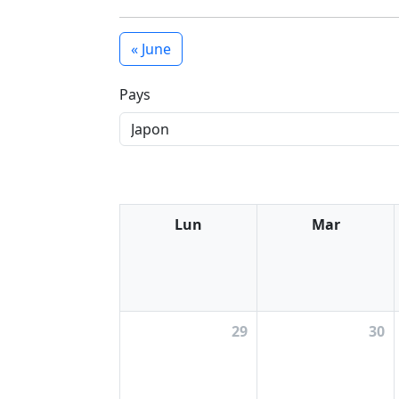
« June
Pays
Lun
Mar
29
30