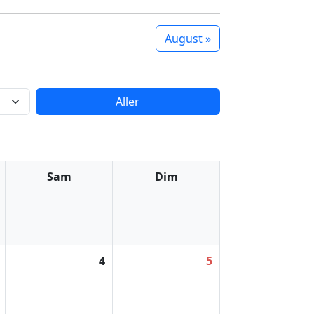
August »
Aller
Sam
Dim
4
5