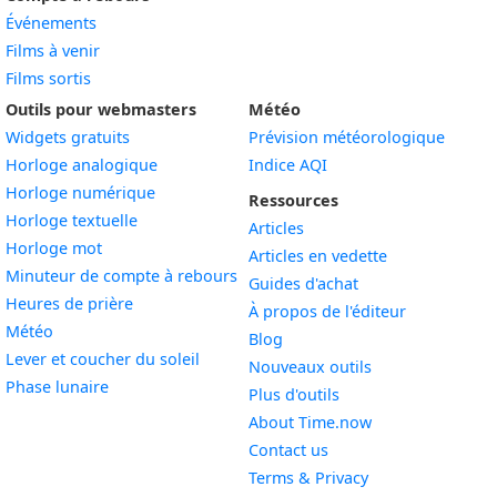
Événements
Films à venir
Films sortis
Outils pour webmasters
Météo
Widgets gratuits
Prévision météorologique
Widget
Horloge analogique
Indice AQI
Widget
Horloge numérique
Ressources
Widget
Horloge textuelle
Articles
Widget
Horloge mot
Articles en vedette
Widget
Minuteur de compte à rebours
Guides d'achat
Widget
Heures de prière
À propos de l'éditeur
Widget
Météo
Blog
Widget
Lever et coucher du soleil
Nouveaux outils
Widget
Phase lunaire
Plus d'outils
About Time.now
Contact us
Terms & Privacy