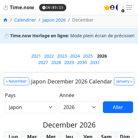
🇫🇷
⏱️
Time.now
16:03:13
Accueil
Calendrier
Japon 2026
December
⏱️
Time.now Horloge en ligne:
Mode plein écran de précision!
2021
2022
2023
2024
2025
2026
2027
2028
2029
2030
2031
Japon December 2026 Calendar
« November
January »
Pays
Année
Aller
December 2026
Lun
Mar
Mer
Jeu
Ven
Sam
Dim