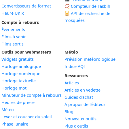
Convertisseurs de format
📿 Compteur de Tasbih
Heure Unix
🕌
API de recherche de
mosquées
Compte à rebours
Événements
Films à venir
Films sortis
Outils pour webmasters
Météo
Widgets gratuits
Prévision météorologique
Widget
Horloge analogique
Indice AQI
Widget
Horloge numérique
Ressources
Widget
Horloge textuelle
Articles
Widget
Horloge mot
Articles en vedette
Widget
Minuteur de compte à rebours
Guides d'achat
Widget
Heures de prière
À propos de l'éditeur
Widget
Météo
Blog
Widget
Lever et coucher du soleil
Nouveaux outils
Widget
Phase lunaire
Plus d'outils