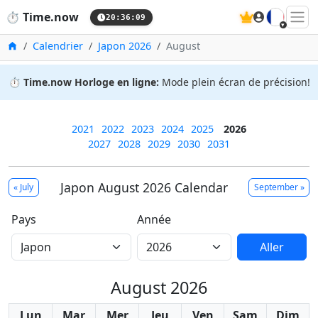
🇫🇷
⏱️
Time.now
20:36:10
Accueil
Calendrier
Japon 2026
August
⏱️
Time.now Horloge en ligne:
Mode plein écran de précision!
2021
2022
2023
2024
2025
2026
2027
2028
2029
2030
2031
Japon August 2026 Calendar
« July
September »
Pays
Année
Aller
August 2026
Lun
Mar
Mer
Jeu
Ven
Sam
Dim