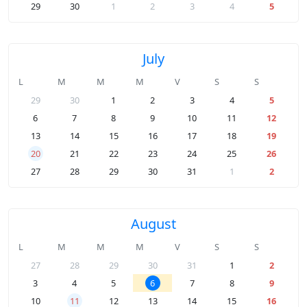
29
30
1
2
3
4
5
July
L
M
M
M
V
S
S
29
30
1
2
3
4
5
6
7
8
9
10
11
12
13
14
15
16
17
18
19
20
21
22
23
24
25
26
27
28
29
30
31
1
2
August
L
M
M
M
V
S
S
27
28
29
30
31
1
2
3
4
5
6
7
8
9
10
11
12
13
14
15
16