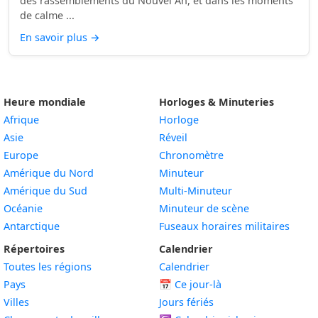
des rassemblements du Nouvel An, et dans les moments
de calme ...
En savoir plus
→
Heure mondiale
Horloges & Minuteries
Afrique
Horloge
Asie
Réveil
Europe
Chronomètre
Amérique du Nord
Minuteur
Amérique du Sud
Multi-Minuteur
Océanie
Minuteur de scène
Antarctique
Fuseaux horaires militaires
Répertoires
Calendrier
Toutes les régions
Calendrier
Pays
📅
Ce jour-là
Villes
Jours fériés