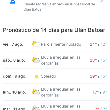
Cuenta regresiva en vivo en la hora local de
Ulán Batoar
Pronóstico de 14 días para Ulán Batoar
vie., 7 ago.
Parcialmente nublado
24°
/
12°
Lluvia irregular en las
sáb., 8 ago.
28°
/
15°
cercanías
dom., 9 ago.
Soleado
29°
/
15°
Lluvia irregular en las
lun., 10 ago.
17°
/
9°
cercanías
Lluvia irregular en las
mar., 11 ago.
17°
/
7°