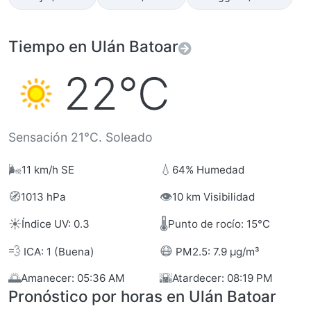
Tiempo en Ulán Batoar
22°C
Sensación 21°C. Soleado
🌬️
💧
11 km/h SE
64% Humedad
🧭
👁️
1013 hPa
10 km Visibilidad
☀️
🌡️
Índice UV: 0.3
Punto de rocío: 15°C
💨
😷
ICA: 1 (Buena)
PM2.5: 7.9 µg/m³
🌅
🌇
Amanecer: 05:36 AM
Atardecer: 08:19 PM
Pronóstico por horas en Ulán Batoar