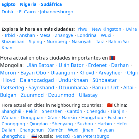
Egipto
·
Nigeria
·
Sudáfrica
Dubái
·
El Cairo
·
Johannesburgo
Explora la hora en más ciudades:
Yiwu
·
New Kingston
·
Uvira
·
Irbid
·
Anshan
·
Mesa
·
Zhangye
·
Londrina
·
Wuxi
·
Shizuishan
·
Siping
·
Nürnberg
·
Nasiriyah
·
Taiz
·
Rahim Yar
Khan
Hora actual en otras ciudades importantes en
🇲🇳
Mongolia:
Ulán Batoar
·
Ulán Bator
·
Erdenet
·
Darhan
·
Mörön
·
Bayan Obo
·
Ulaangom
·
Khovd
·
Arvayheer
·
Ölgii
·
Hovd
·
Dalandzadgad
·
Undurkhaan
·
Sühbaatar
·
Tsetserleg
·
Saynshand
·
Dzüünharaa
·
Baruun-Urt
·
Altai
·
Bulgan
·
Zuunmod
·
Dzuunmod
·
Uliastay
Hora actual en cities in neighbouring countries:
🇨🇳
China:
Shanghái
·
Pekín
·
Shenzhen
·
Cantón
·
Chengdu
·
Tianjin
·
Wuhan
·
Dongguan
·
Xi’an
·
Nankín
·
Hangzhou
·
Foshan
·
Chongqing
·
Qingdao
·
Shenyang
·
Suzhou
·
Harbin
·
Hefei
·
Dalian
·
Changchun
·
Xiamén
·
Wuxi
·
Jinan
·
Taiyuan
·
Zhengzhou
·
🇷🇺
Russia:
Moscú
·
San Petersburgo