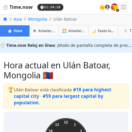
🇪🇸
⏱️
Time.now
11:24:19
Inicio
Asia
Mongolia
Ulán Batoar
en Ulán Batoar
en Ulán Batoar
en Ulán
en Ulá
⏱️
Hora
☀️
Amanecer y atardecer
🌅
Amanecer y atardecer mañana
🌙
Fases lunares
🌦️
T
⏱️
Time.now Reloj en línea:
¡Modo de pantalla completa de precisión!
Hora actual en Ulán Batoar,
Mongolia 🇲🇳
🏆
Ulán Batoar está clasificada
#18 para highest
capital city
·
#59 para largest capital by
population
.
19:24:20
12
11
1
10
2