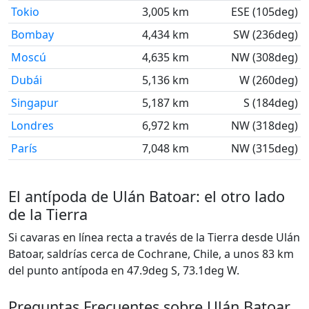
Tokio
3,005 km
ESE (105deg)
Bombay
4,434 km
SW (236deg)
Moscú
4,635 km
NW (308deg)
Dubái
5,136 km
W (260deg)
Singapur
5,187 km
S (184deg)
Londres
6,972 km
NW (318deg)
París
7,048 km
NW (315deg)
El antípoda de Ulán Batoar: el otro lado
de la Tierra
Si cavaras en línea recta a través de la Tierra desde Ulán
Batoar, saldrías cerca de Cochrane, Chile, a unos 83 km
del punto antípoda en 47.9deg S, 73.1deg W.
Preguntas Frecuentes sobre Ulán Batoar