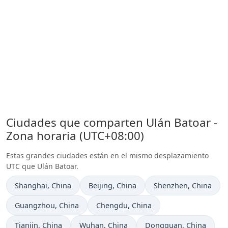
Ciudades que comparten Ulán Batoar -
Zona horaria (UTC+08:00)
Estas grandes ciudades están en el mismo desplazamiento
UTC que Ulán Batoar.
Hora actual en
Hora actual en
Hora actual en
Shanghai
, China
Beijing
, China
Shenzhen
, China
Hora actual en
Hora actual en
Guangzhou
, China
Chengdu
, China
Hora actual en
Hora actual en
Hora actual en
Tianjin
, China
Wuhan
, China
Dongguan
, China