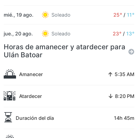
mié., 19 ago.
Soleado
25°
/
11°
jue., 20 ago.
Soleado
23°
/
13°
Horas de amanecer y atardecer para
Ulán Batoar
🌅
↑
Amanecer
5:35 AM
🌇
↓
Atardecer
8:20 PM
⏳
Duración del día
14h 45m