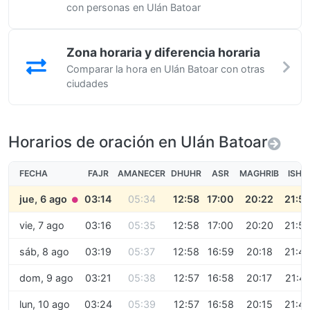
con personas en Ulán Batoar
Zona horaria y diferencia horaria
Comparar la hora en Ulán Batoar con otras
ciudades
Horarios de oración en Ulán Batoar
FECHA
FAJR
AMANECER
DHUHR
ASR
MAGHRIB
ISHA
jue, 6 ago
03:14
05:34
12:58
17:00
20:22
21:5
●
vie, 7 ago
03:16
05:35
12:58
17:00
20:20
21:5
sáb, 8 ago
03:19
05:37
12:58
16:59
20:18
21:4
dom, 9 ago
03:21
05:38
12:57
16:58
20:17
21:4
lun, 10 ago
03:24
05:39
12:57
16:58
20:15
21:4