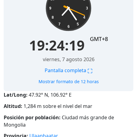
9
3
8
4
7
5
6
GMT+8
19:24:20
viernes, 7 agosto 2026
⛶
Pantalla completa
Mostrar formato de 12 horas
Lat/Long:
47.92° N, 106.92° E
Altitud:
1,284 m sobre el nivel del mar
Posición por población:
Ciudad más grande de
Mongolia
Provincia:
Ulaanbaatar