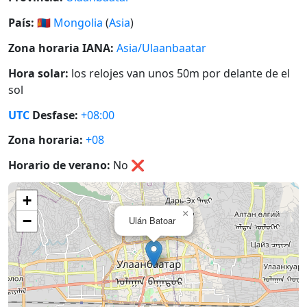
País:
🇲🇳
Mongolia
(
Asia
)
Zona horaria IANA:
Asia/Ulaanbaatar
Hora solar:
los relojes van unos 50m por delante de el
sol
UTC
Desfase:
+08:00
Zona horaria:
+08
Horario de verano:
No
❌
+
×
−
Ulán Batoar