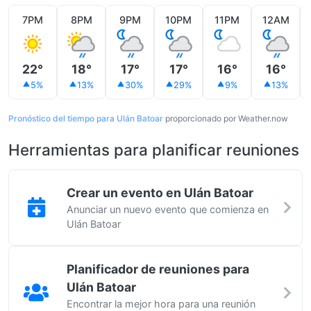
7PM
8PM
9PM
10PM
11PM
12AM
22°
18°
17°
17°
16°
16°
5%
13%
30%
29%
9%
13%
Pronóstico del tiempo para Ulán Batoar
proporcionado por Weather.now
Herramientas para planificar reuniones
Crear un evento en Ulán Batoar
Anunciar un nuevo evento que comienza en
Ulán Batoar
Planificador de reuniones para
Ulán Batoar
Encontrar la mejor hora para una reunión