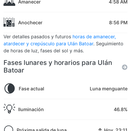
🌄
Amanecer
4:58 AM
🌆
Anochecer
8:56 PM
Ver detalles pasados y futuros
horas de amanecer,
atardecer y crepúsculo para Ulán Batoar
. Seguimiento
de horas de luz, fases del sol y más.
Fases lunares y horarios para Ulán
Batoar
🌘
Fase actual
Luna menguante
💡
Iluminación
46.8%
🌕
↑
Próxima salida de luna
Hoy, 23:11