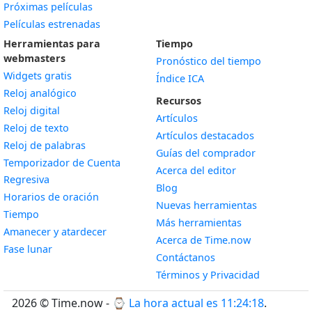
Próximas películas
Películas estrenadas
Herramientas para
Tiempo
webmasters
Pronóstico del tiempo
Widgets gratis
Índice ICA
Widget
Reloj analógico
Recursos
Widget
Reloj digital
Artículos
Widget
Reloj de texto
Artículos destacados
Widget
Reloj de palabras
Guías del comprador
Temporizador de Cuenta
Acerca del editor
Widget
Regresiva
Blog
Widget
Horarios de oración
Nuevas herramientas
Widget
Tiempo
Más herramientas
Widget
Amanecer y atardecer
Acerca de Time.now
Widget
Fase lunar
Contáctanos
Términos y Privacidad
2026 © Time.now - ⌚
La hora actual es 11:24:19
.