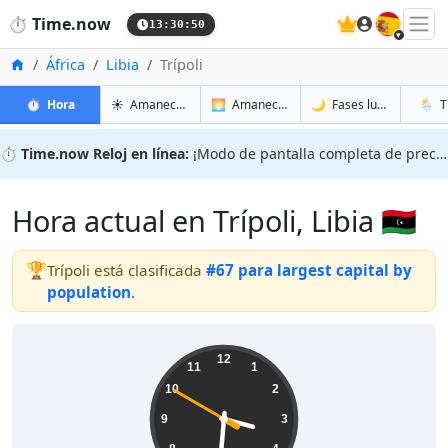
🇪🇸
⏱️
Time.now
13:30:51
Inicio
África
Libia
Trípoli
en Trípoli
en Trípoli
en Trípo
en Tríp
⏱️
Hora
☀️
Amanecer y atardecer
🌅
Amanecer y atardecer mañana
🌙
Fases lunares
🌦️
T
⏱️
Time.now Reloj en línea:
¡Modo de pantalla completa de precisión!
Hora actual en Trípoli, Libia 🇱🇾
🏆
Trípoli está clasificada
#67 para largest capital by
population
.
15:30:51
12
11
1
10
2
9
3