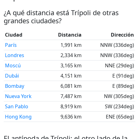
¿A qué distancia está Trípoli de otras
grandes ciudades?
Ciudad
Distancia
Dirección
París
1,991 km
NNW (336deg)
Londres
2,334 km
NNW (336deg)
Moscú
3,165 km
NNE (29deg)
Dubái
4,151 km
E (91deg)
Bombay
6,081 km
E (89deg)
Nueva York
7,487 km
NW (305deg)
San Pablo
8,919 km
SW (234deg)
Hong Kong
9,636 km
ENE (65deg)
El antípoda de Trípoli: el otro lado de la