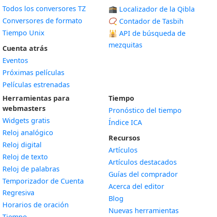
Todos los conversores TZ
🕋 Localizador de la Qibla
Conversores de formato
📿 Contador de Tasbih
Tiempo Unix
🕌
API de búsqueda de
mezquitas
Cuenta atrás
Eventos
Próximas películas
Películas estrenadas
Herramientas para
Tiempo
webmasters
Pronóstico del tiempo
Widgets gratis
Índice ICA
Widget
Reloj analógico
Recursos
Widget
Reloj digital
Artículos
Widget
Reloj de texto
Artículos destacados
Widget
Reloj de palabras
Guías del comprador
Temporizador de Cuenta
Acerca del editor
Widget
Regresiva
Blog
Widget
Horarios de oración
Nuevas herramientas
Widget
Tiempo