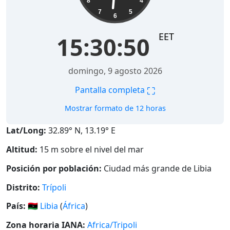
8
4
7
5
6
EET
15:30:51
domingo, 9 agosto 2026
⛶
Pantalla completa
Mostrar formato de 12 horas
Lat/Long:
32.89° N, 13.19° E
Altitud:
15 m sobre el nivel del mar
Posición por población:
Ciudad más grande de Libia
Distrito:
Trípoli
País:
🇱🇾
Libia
(
África
)
Zona horaria IANA:
Africa/Tripoli