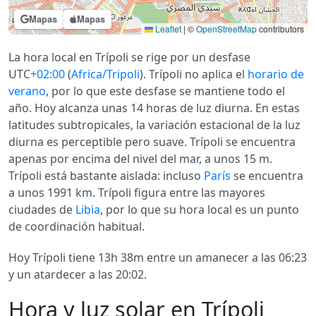
Mapas
Mapas
Leaflet
|
©
OpenStreetMap
contributors
La hora local en Trípoli se rige por un desfase
UTC
+02:00
(
Africa/Tripoli
). Trípoli no aplica el
horario de
verano
, por lo que este desfase se mantiene todo el
año. Hoy alcanza unas 14 horas de luz diurna. En estas
latitudes subtropicales, la variación estacional de la luz
diurna es perceptible pero suave. Trípoli se encuentra
apenas por encima del nivel del mar, a unos 15 m.
Trípoli está bastante aislada: incluso
París
se encuentra
a unos 1991 km. Trípoli figura entre las mayores
ciudades de
Libia
, por lo que su hora local es un punto
de coordinación habitual.
Hoy Trípoli tiene 13h 38m entre un amanecer a las 06:23
y un atardecer a las 20:02.
Hora y luz solar en Trípoli