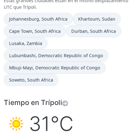
Estas grandes ciudades están en el mismo desplazamiento
UTC que Trípoli.
Hora actual en
Hora actual en
Johannesburg
, South Africa
Khartoum
, Sudan
Hora actual en
Hora actual en
Cape Town
, South Africa
Durban
, South Africa
Hora actual en
Lusaka
, Zambia
Hora actual en
Lubumbashi
, Democratic Republic of Congo
Hora actual en
Mbuji-Mayi
, Democratic Republic of Congo
Hora actual en
Soweto
, South Africa
Tiempo en Trípoli
31°C