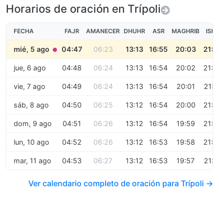
Horarios de oración en Trípoli
FECHA
FAJR
AMANECER
DHUHR
ASR
MAGHRIB
ISH
mié, 5 ago
04:47
06:23
13:13
16:55
20:03
21:3
●
jue, 6 ago
04:48
06:24
13:13
16:54
20:02
21:3
vie, 7 ago
04:49
06:24
13:13
16:54
20:01
21:3
sáb, 8 ago
04:50
06:25
13:12
16:54
20:00
21:3
dom, 9 ago
04:51
06:26
13:12
16:54
19:59
21:2
lun, 10 ago
04:52
06:26
13:12
16:53
19:58
21:2
mar, 11 ago
04:53
06:27
13:12
16:53
19:57
21:2
Ver calendario completo de oración para Trípoli →