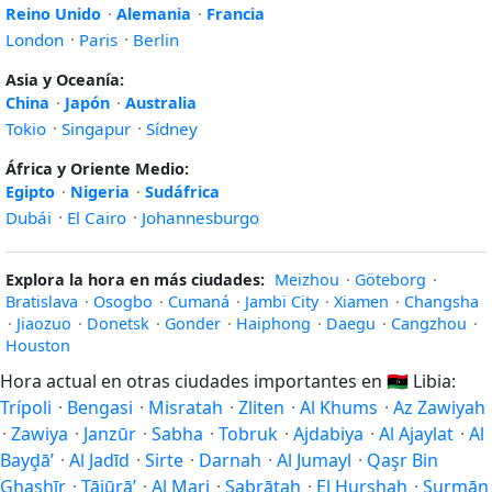
Reino Unido
·
Alemania
·
Francia
London
·
Paris
·
Berlin
Asia y Oceanía:
China
·
Japón
·
Australia
Tokio
·
Singapur
·
Sídney
África y Oriente Medio:
Egipto
·
Nigeria
·
Sudáfrica
Dubái
·
El Cairo
·
Johannesburgo
Explora la hora en más ciudades:
Meizhou
·
Göteborg
·
Bratislava
·
Osogbo
·
Cumaná
·
Jambi City
·
Xiamen
·
Changsha
·
Jiaozuo
·
Donetsk
·
Gonder
·
Haiphong
·
Daegu
·
Cangzhou
·
Houston
Hora actual en otras ciudades importantes en
🇱🇾
Libia:
Trípoli
·
Bengasi
·
Misratah
·
Zliten
·
Al Khums
·
Az Zawiyah
·
Zawiya
·
Janzūr
·
Sabha
·
Tobruk
·
Ajdabiya
·
Al Ajaylat
·
Al
Bayḑā’
·
Al Jadīd
·
Sirte
·
Darnah
·
Al Jumayl
·
Qaşr Bin
Ghashīr
·
Tājūrā’
·
Al Marj
·
Şabrātah
·
El Hurshah
·
Şurmān