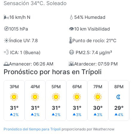
Sensación 34°C. Soleado
🌬️
💧
16 km/h N
54% Humedad
🧭
👁️
1015 hPa
10 km Visibilidad
☀️
🌡️
Índice UV: 7.8
Punto de rocío: 21°C
💨
😷
ICA: 1 (Buena)
PM2.5: 7.4 µg/m³
🌅
🌇
Amanecer: 06:26 AM
Atardecer: 07:59 PM
Pronóstico por horas en Trípoli
3PM
4PM
5PM
6PM
7PM
8PM
31°
31°
31°
31°
30°
29°
2%
2%
2%
3%
3%
4%
Pronóstico del tiempo para Trípoli
proporcionado por Weather.now