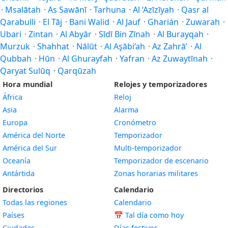
·
Msalātah
·
As Sawānī
·
Tarhuna
·
Al ‘Azīzīyah
·
Qasr al
Qarabulli
·
El Tāj
·
Bani Walid
·
Al Jauf
·
Gharián
·
Zuwarah
·
Ubari
·
Zintan
·
Al Abyār
·
Sīdī Bin Zīnah
·
Al Burayqah
·
Murzuk
·
Shahhat
·
Nālūt
·
Al Aşābi‘ah
·
Az Zahrā’
·
Al
Qubbah
·
Hūn
·
Al Ghurayfah
·
Yafran
·
Az Zuwaytīnah
·
Qaryat Sulūq
·
Qarqūzah
Hora mundial
Relojes y temporizadores
África
Reloj
Asia
Alarma
Europa
Cronómetro
América del Norte
Temporizador
América del Sur
Multi-temporizador
Oceanía
Temporizador de escenario
Antártida
Zonas horarias militares
Directorios
Calendario
Todas las regiones
Calendario
Países
📅
Tal día como hoy
Ciudades
Días festivos