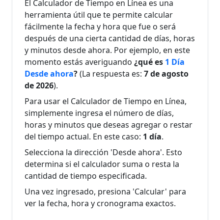
El Calculador de Tiempo en Línea es una
4
agosto de
agosto de
Días
herramienta útil que te permite calcular
Días
2026
2026
fácilmente la fecha y hora que fue o será
Hace
1 de
11 de
después de una cierta cantidad de días, horas
En 5
5
agosto de
agosto de
y minutos desde ahora. Por ejemplo, en este
Días
Días
2026
2026
momento estás averiguando
¿qué es
1 Día
Desde ahora
?
(La respuesta es:
7 de agosto
Hace
12 de
de 2026
).
31 de julio
En 6
6
agosto de
de 2026
Días
Para usar el Calculador de Tiempo en Línea,
Días
2026
simplemente ingresa el número de días,
horas y minutos que deseas agregar o restar
Hace
13 de
30 de julio
En 7
del tiempo actual. En este caso:
1 día
.
7
agosto de
de 2026
Días
Días
2026
Selecciona la dirección 'Desde ahora'. Esto
determina si el calculador suma o resta la
Hace
14 de
cantidad de tiempo especificada.
29 de julio
En 8
8
agosto de
de 2026
Días
Una vez ingresado, presiona 'Calcular' para
Días
2026
ver la fecha, hora y cronograma exactos.
Hace
15 de