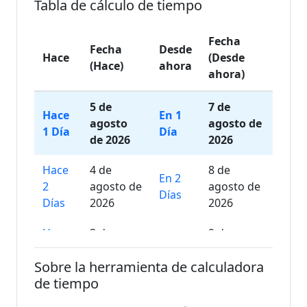
Tabla de cálculo de tiempo
Fecha
Fecha
Desde
Hace
(Desde
(Hace)
ahora
ahora)
5 de
7 de
Hace
En 1
agosto
agosto de
1 Día
Día
de 2026
2026
Hace
4 de
8 de
En 2
2
agosto de
agosto de
Días
Días
2026
2026
Hace
3 de
9 de
En 3
3
agosto de
agosto de
Días
Sobre la herramienta de calculadora
Días
2026
2026
de tiempo
Hace
2 de
10 de
En 4