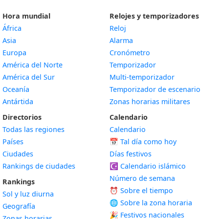
Hora mundial
Relojes y temporizadores
África
Reloj
Asia
Alarma
Europa
Cronómetro
América del Norte
Temporizador
América del Sur
Multi-temporizador
Oceanía
Temporizador de escenario
Antártida
Zonas horarias militares
Directorios
Calendario
Todas las regiones
Calendario
Países
📅
Tal día como hoy
Ciudades
Días festivos
Rankings de ciudades
☪️
Calendario islámico
Número de semana
Rankings
⏰ Sobre el tiempo
Sol y luz diurna
🌐 Sobre la zona horaria
Geografía
🎉 Festivos nacionales
Zonas horarias