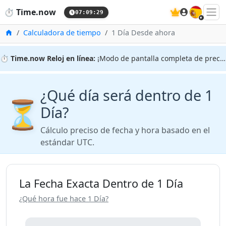
🇪🇸
⏱️
Time.now
07:09:30
Inicio
Calculadora de tiempo
1 Día Desde ahora
⏱️
Time.now Reloj en línea:
¡Modo de pantalla completa de precisión!
¿Qué día será dentro de 1
⏳
Día?
Cálculo preciso de fecha y hora basado en el
estándar UTC.
La Fecha Exacta Dentro de 1 Día
¿Qué hora fue hace 1 Día?