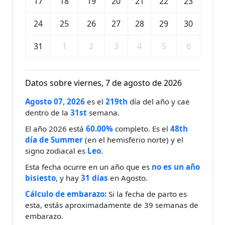
17
18
19
20
21
22
23
24
25
26
27
28
29
30
31
1
2
3
4
5
6
Datos sobre viernes, 7 de agosto de 2026
Agosto 07, 2026
es el
219th
día del año y cae
dentro de la
31st
semana.
El año 2026 está
60.00%
completo. Es el
48th
día de Summer
(en el hemisferio norte) y el
signo zodiacal es
Leo
.
Esta fecha ocurre en un año que es
no es un año
bisiesto
, y hay
31 días
en Agosto.
Cálculo de embarazo:
Si la fecha de parto es
esta, estás aproximadamente de 39 semanas de
embarazo.