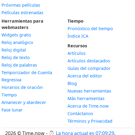
Próximas películas
Películas estrenadas
Herramientas para
Tiempo
webmasters
Pronóstico del tiempo
Widgets gratis
Índice ICA
Widget
Reloj analógico
Recursos
Widget
Reloj digital
Artículos
Widget
Reloj de texto
Artículos destacados
Widget
Reloj de palabras
Guías del comprador
Temporizador de Cuenta
Acerca del editor
Widget
Regresiva
Blog
Widget
Horarios de oración
Nuevas herramientas
Widget
Tiempo
Más herramientas
Widget
Amanecer y atardecer
Acerca de Time.now
Widget
Fase lunar
Contáctanos
Términos y Privacidad
2026 © Time.now - ⌚
La hora actual es 07:09:30
.