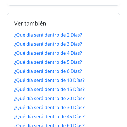
28 de julio
En 9
9
agosto de
de 2026
Días
Días
2026
Ver también
Hace
16 de
27 de julio
En 10
10
agosto de
¿Qué día será dentro de 2 Días?
de 2026
Días
Días
2026
¿Qué día será dentro de 3 Días?
Hace
17 de
¿Qué día será dentro de 4 Días?
26 de julio
En 11
11
agosto de
de 2026
Días
¿Qué día será dentro de 5 Días?
Días
2026
¿Qué día será dentro de 6 Días?
Hace
18 de
¿Qué día será dentro de 10 Días?
25 de julio
En 12
12
agosto de
de 2026
Días
¿Qué día será dentro de 15 Días?
Días
2026
¿Qué día será dentro de 20 Días?
Hace
19 de
24 de julio
En 13
¿Qué día será dentro de 30 Días?
13
agosto de
de 2026
Días
¿Qué día será dentro de 45 Días?
Días
2026
¿Qué día será dentro de 60 Días?