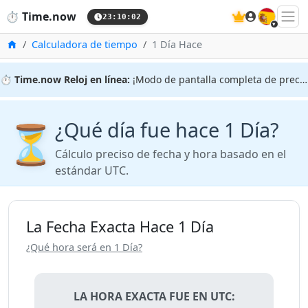
🇪🇸
⏱️
Time.now
23:10:02
Inicio
Calculadora de tiempo
1 Día Hace
⏱️
Time.now Reloj en línea:
¡Modo de pantalla completa de precisión!
¿Qué día fue hace 1 Día?
⏳
Cálculo preciso de fecha y hora basado en el
estándar UTC.
La Fecha Exacta Hace 1 Día
¿Qué hora será en 1 Día?
LA HORA EXACTA FUE EN UTC: